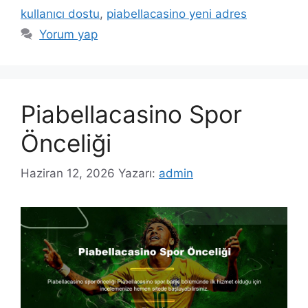
kullanıcı dostu
,
piabellacasino yeni adres
Yorum yap
Piabellacasino Spor
Önceliği
Haziran 12, 2026
Yazarı:
admin