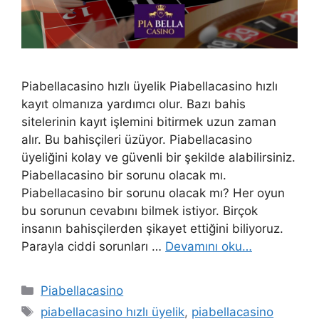
Piabellacasino hızlı üyelik Piabellacasino hızlı
kayıt olmanıza yardımcı olur. Bazı bahis
sitelerinin kayıt işlemini bitirmek uzun zaman
alır. Bu bahisçileri üzüyor. Piabellacasino
üyeliğini kolay ve güvenli bir şekilde alabilirsiniz.
Piabellacasino bir sorunu olacak mı.
Piabellacasino bir sorunu olacak mı? Her oyun
bu sorunun cevabını bilmek istiyor. Birçok
insanın bahisçilerden şikayet ettiğini biliyoruz.
Parayla ciddi sorunları …
Devamını oku…
Kategoriler
Piabellacasino
Etiketler
piabellacasino hızlı üyelik
,
piabellacasino