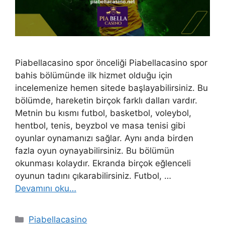
Piabellacasino spor önceliği Piabellacasino spor
bahis bölümünde ilk hizmet olduğu için
incelemenize hemen sitede başlayabilirsiniz. Bu
bölümde, hareketin birçok farklı dalları vardır.
Metnin bu kısmı futbol, basketbol, voleybol,
hentbol, tenis, beyzbol ve masa tenisi gibi
oyunlar oynamanızı sağlar. Aynı anda birden
fazla oyun oynayabilirsiniz. Bu bölümün
okunması kolaydır. Ekranda birçok eğlenceli
oyunun tadını çıkarabilirsiniz. Futbol, …
Devamını oku…
Kategoriler
Piabellacasino