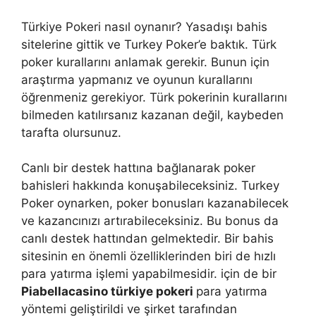
Türkiye Pokeri nasıl oynanır? Yasadışı bahis
sitelerine gittik ve Turkey Poker’e baktık. Türk
poker kurallarını anlamak gerekir. Bunun için
araştırma yapmanız ve oyunun kurallarını
öğrenmeniz gerekiyor. Türk pokerinin kurallarını
bilmeden katılırsanız kazanan değil, kaybeden
tarafta olursunuz.
Canlı bir destek hattına bağlanarak poker
bahisleri hakkında konuşabileceksiniz. Turkey
Poker oynarken, poker bonusları kazanabilecek
ve kazancınızı artırabileceksiniz. Bu bonus da
canlı destek hattından gelmektedir. Bir bahis
sitesinin en önemli özelliklerinden biri de hızlı
para yatırma işlemi yapabilmesidir. için de bir
Piabellacasino türkiye pokeri
para yatırma
yöntemi geliştirildi ve şirket tarafından