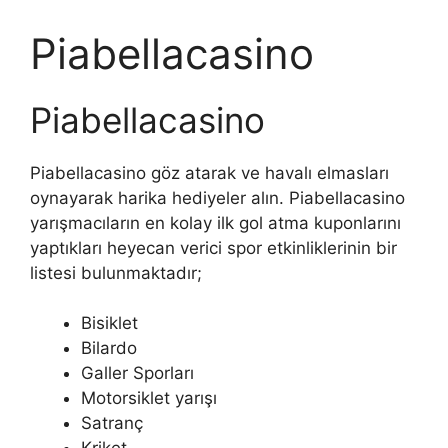
Piabellacasino
Piabellacasino
Piabellacasino göz atarak ve havalı elmasları
oynayarak harika hediyeler alın. Piabellacasino
yarışmacıların en kolay ilk gol atma kuponlarını
yaptıkları heyecan verici spor etkinliklerinin bir
listesi bulunmaktadır;
Bisiklet
Bilardo
Galler Sporları
Motorsiklet yarışı
Satranç