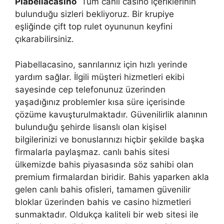
Piabellacasino
Tüm canlı casino içeriklerinin
bulunduğu sizleri bekliyoruz. Bir krupiye
eşliğinde çift top rulet oyununun keyfini
çıkarabilirsiniz.
Piabellacasino, sanrılarınız için hızlı yerinde
yardım sağlar. İlgili müşteri hizmetleri ekibi
sayesinde cep telefonunuz üzerinden
yaşadığınız problemler kısa süre içerisinde
çözüme kavuşturulmaktadır. Güvenilirlik alanının
bulunduğu şehirde lisanslı olan kişisel
bilgilerinizi ve bonuslarınızı hiçbir şekilde başka
firmalarla paylaşmaz. canlı bahis sitesi
ülkemizde bahis piyasasında söz sahibi olan
premium firmalardan biridir. Bahis yaparken akla
gelen canlı bahis ofisleri, tamamen güvenilir
bloklar üzerinden bahis ve casino hizmetleri
sunmaktadır. Oldukça kaliteli bir web sitesi ile