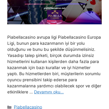
Piabellacasino avrupa ligi Piabellacasino Europa
Ligi, bunun para kazanmanın iyi bir yolu
olduğunu ve bunu bu şekilde düşünmelisiniz.
Yasadışı talep şirketi, birçok durumda izinsiz
hizmetlerini kullanan kişilerden daha fazla para
kazanmak için bazı kurallar ve iyi hizmetler
yaptı. Bu hizmetlerden biri, müşterilerin sorumlu
oyuncu prensibini takip ederse para
kazanmalarına yardımcı olabilecek spor ve diğer
etkinliklere …
Devamını oku…
Kategoriler
Piabellacasino