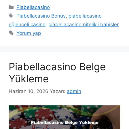
Kategoriler
Piabellacasino
Etiketler
Piabellacasino Bonus
,
piabellacasino
eğlenceli casino
,
piabellacasino nitelikli bahisler
Yorum yap
Piabellacasino Belge
Yükleme
Haziran 10, 2026
Yazarı:
admin