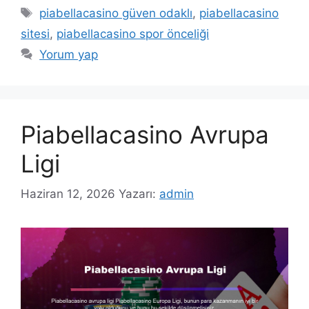
Etiketler
piabellacasino güven odaklı
,
piabellacasino
sitesi
,
piabellacasino spor önceliği
Yorum yap
Piabellacasino Avrupa
Ligi
Haziran 12, 2026
Yazarı:
admin