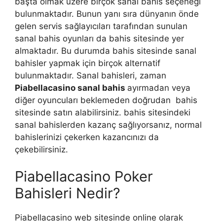
başta olmak üzere birçok sanal bahis seçeneği
bulunmaktadır. Bunun yanı sıra dünyanın önde
gelen servis sağlayıcıları tarafından sunulan
sanal bahis oyunları da bahis sitesinde yer
almaktadır. Bu durumda bahis sitesinde sanal
bahisler yapmak için birçok alternatif
bulunmaktadır. Sanal bahisleri, zaman
Piabellacasino sanal bahis
ayırmadan veya
diğer oyuncuları beklemeden doğrudan bahis
sitesinde satın alabilirsiniz. bahis sitesindeki
sanal bahislerden kazanç sağlıyorsanız, normal
bahislerinizi çekerken kazancınızı da
çekebilirsiniz.
Piabellacasino Poker
Bahisleri Nedir?
Piabellacasino web sitesinde online olarak