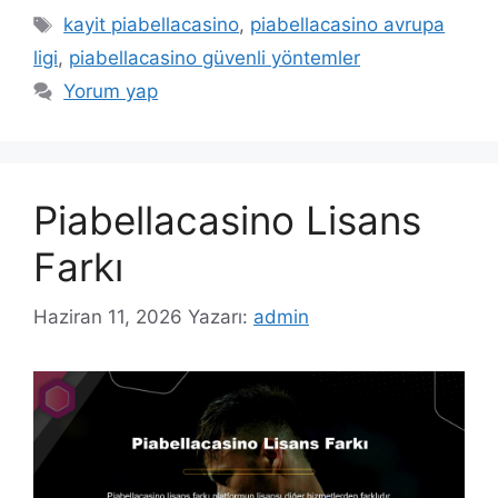
Etiketler
kayit piabellacasino
,
piabellacasino avrupa
ligi
,
piabellacasino güvenli yöntemler
Yorum yap
Piabellacasino Lisans
Farkı
Haziran 11, 2026
Yazarı:
admin