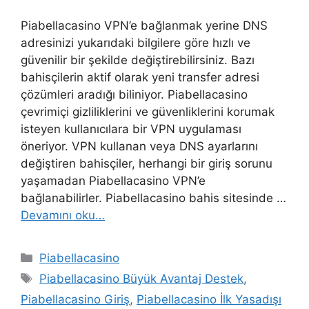
Piabellacasino VPN’e bağlanmak yerine DNS
adresinizi yukarıdaki bilgilere göre hızlı ve
güvenilir bir şekilde değiştirebilirsiniz. Bazı
bahisçilerin aktif olarak yeni transfer adresi
çözümleri aradığı biliniyor. Piabellacasino
çevrimiçi gizliliklerini ve güvenliklerini korumak
isteyen kullanıcılara bir VPN uygulaması
öneriyor. VPN kullanan veya DNS ayarlarını
değiştiren bahisçiler, herhangi bir giriş sorunu
yaşamadan Piabellacasino VPN’e
bağlanabilirler. Piabellacasino bahis sitesinde …
Devamını oku…
Kategoriler
Piabellacasino
Etiketler
Piabellacasino Büyük Avantaj Destek
,
Piabellacasino Giriş
,
Piabellacasino İlk Yasadışı