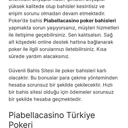
yüksek kalitede olup bahisler kesintisiz ve
erişim sorunu olmadan devam etmektedir.
Poker’de bahis
Piabellacasino poker bahisleri
yapmakta sorun yaşıyorsanız, müşteri hizmetleri
ile iletişime geçebilirsiniz. Sen kalıtsalsın. Sağ
alt köşedeki online destek hattına bağlanarak
poker ile ilgili sorularınızı iletebilirsiniz. Kısa
sürede yardım alacaksınız.
Güvenli Bahis Sitesi ile poker bahisleri karlı
olacaktır. Bu bonuslar para çekme yönteminden
hesaba sorunsuz bir şekilde çekilecektir. Hızlı
bir bahis sitesi olduğu için ödemeler sorunsuz
bir şekilde hesaba geçmektedir.
Piabellacasino Türkiye
Pokeri