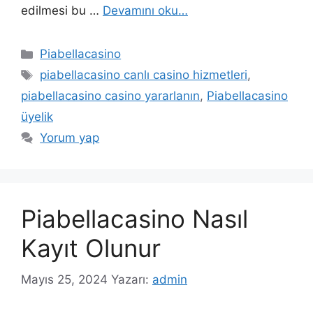
edilmesi bu …
Devamını oku…
Kategoriler
Piabellacasino
Etiketler
piabellacasino canlı casino hizmetleri
,
piabellacasino casino yararlanın
,
Piabellacasino
üyelik
Yorum yap
Piabellacasino Nasıl
Kayıt Olunur
Mayıs 25, 2024
Yazarı:
admin