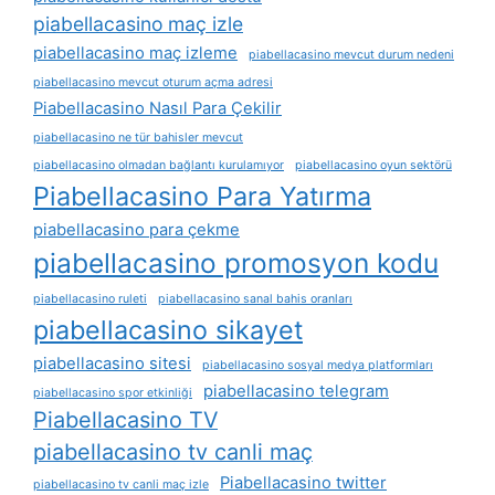
piabellacasino maç izle
piabellacasino maç izleme
piabellacasino mevcut durum nedeni
piabellacasino mevcut oturum açma adresi
Piabellacasino Nasıl Para Çekilir
piabellacasino ne tür bahisler mevcut
piabellacasino olmadan bağlantı kurulamıyor
piabellacasino oyun sektörü
Piabellacasino Para Yatırma
piabellacasino para çekme
piabellacasino promosyon kodu
piabellacasino ruleti
piabellacasino sanal bahis oranları
piabellacasino sikayet
piabellacasino sitesi
piabellacasino sosyal medya platformları
piabellacasino telegram
piabellacasino spor etkinliği
Piabellacasino TV
piabellacasino tv canli maç
Piabellacasino twitter
piabellacasino tv canli maç izle