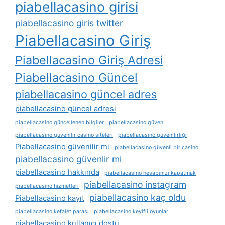
piabellacasino girisi
piabellacasino giris twitter
Piabellacasino Giriş
Piabellacasino Giriş Adresi
Piabellacasino Güncel
piabellacasino güncel adres
piabellacasino güncel adresi
piabellacasino güncellenen bilgiler
piabellacasino güven
piabellacasino güvenilir casino siteleri
piabellacasino güvenilirliği
Piabellacasino güvenilir mi
piabellacasino güvenli bir casino
piabellacasino güvenlir mi
piabellacasino hakkında
piabellacasino hesabınızı kapatmak
piabellacasino instagram
piabellacasino hizmetleri
piabellacasino kaç oldu
Piabellacasino kayıt
piabellacasino kefalet parası
piabellacasino keyifli oyunlar
piabellacasino kullanıcı dostu