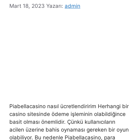
Mart 18, 2023
Yazarı:
admin
Piabellacasino nasıl ücretlendiririm Herhangi bir
casino sitesinde ödeme işleminin olabildiğince
basit olması önemlidir. Çünkü kullanıcıların
acilen üzerine bahis oynaması gereken bir oyun
olabiliyor. Bu nedenle Piabellacasino, para