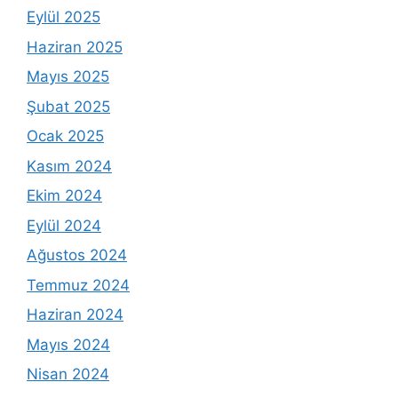
Eylül 2025
Haziran 2025
Mayıs 2025
Şubat 2025
Ocak 2025
Kasım 2024
Ekim 2024
Eylül 2024
Ağustos 2024
Temmuz 2024
Haziran 2024
Mayıs 2024
Nisan 2024