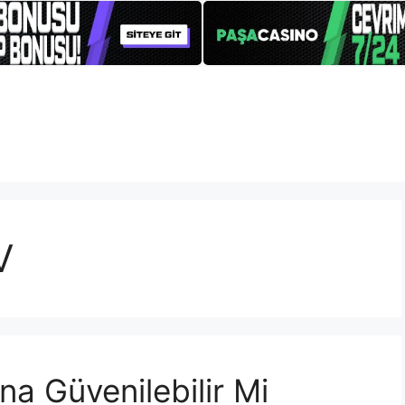
V
na Güvenilebilir Mi