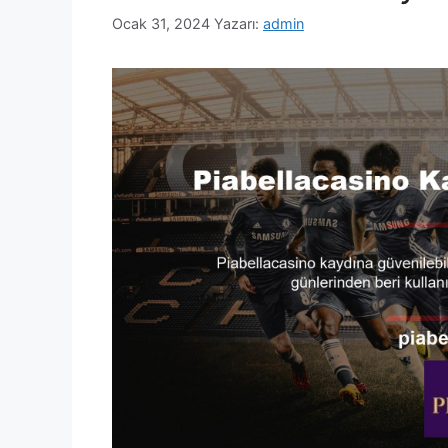
Ocak 31, 2024
Yazarı:
admin