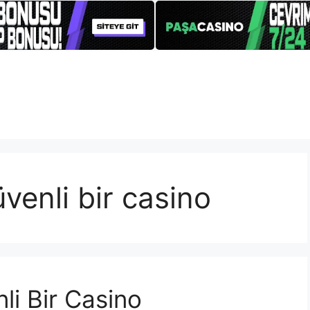
venli bir casino
li Bir Casino