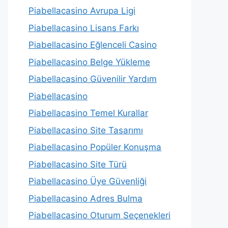
Piabellacasino Avrupa Ligi
Piabellacasino Lisans Farkı
Piabellacasino Eğlenceli Casino
Piabellacasino Belge Yükleme
Piabellacasino Güvenilir Yardım
Piabellacasino
Piabellacasino Temel Kurallar
Piabellacasino Site Tasarımı
Piabellacasino Popüler Konuşma
Piabellacasino Site Türü
Piabellacasino Üye Güvenliği
Piabellacasino Adres Bulma
Piabellacasino Oturum Seçenekleri