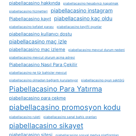
piabellacasino hakkında
piabellacasino hesabınızı kapatmak
piabellacasino instagram
piabellacasino hizmetleri
piabellacasino kaç oldu
Piabellacasino kayıt
piabellacasino kefalet parası
piabellacasino keyifli oyunlar
piabellacasino kullanıcı dostu
piabellacasino maç izle
piabellacasino maç izleme
piabellacasino mevcut durum nedeni
piabellacasino mevcut oturum açma adresi
Piabellacasino Nasıl Para Çekilir
piabellacasino ne tür bahisler mevcut
piabellacasino olmadan bağlantı kurulamıyor
piabellacasino oyun sektörü
Piabellacasino Para Yatırma
piabellacasino para çekme
piabellacasino promosyon kodu
piabellacasino ruleti
piabellacasino sanal bahis oranları
piabellacasino sikayet
piabellacasino sitesi
piabellacasino sosyal medya platformları