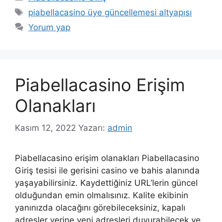
Etiketler
piabellacasino üye güncellemesi altyapısı
Yorum yap
Piabellacasino Erişim
Olanakları
Kasım 12, 2022
Yazarı:
admin
Piabellacasino erişim olanakları Piabellacasino
Giriş tesisi ile gerisini casino ve bahis alanında
yaşayabilirsiniz. Kaydettiğiniz URL’lerin güncel
olduğundan emin olmalısınız. Kalite ekibinin
yanınızda olacağını görebileceksiniz, kapalı
adresler yerine yeni adresleri duyurabilecek ve