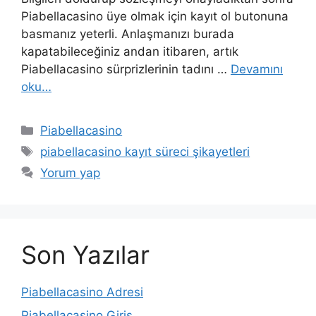
Piabellacasino üye olmak için kayıt ol butonuna
basmanız yeterli. Anlaşmanızı burada
kapatabileceğiniz andan itibaren, artık
Piabellacasino sürprizlerinin tadını …
Devamını
oku…
Kategoriler
Piabellacasino
Etiketler
piabellacasino kayıt süreci şikayetleri
Yorum yap
Son Yazılar
Piabellacasino Adresi
Piabellacasino Giriş