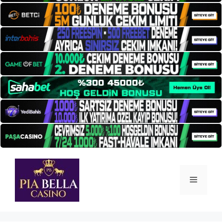
İçeriğe
atla
Menü