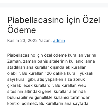
Piabellacasino İçin Özel
Ödeme
Kasım 23, 2022
Yazarı:
admin
Piabellacasino için özel ödeme kuralları var mı
Zaman, zaman bahis sitelerinin kullanıcılarına
atadıkları ana kurallar dışında ek kuralları
olabilir. Bu kurallar, 120 dakika kuralı, yüksek
sayı kuralı gibi, atış yaparken size zorluk
çıkarabilecek kurallardır. Bu kurallar, web
sitesinin altındaki genel kurallar alanında
bulunabilir ve genellikle kullanıcı tarafından
kontrol edilmez. Bu kuralların ana sayfada