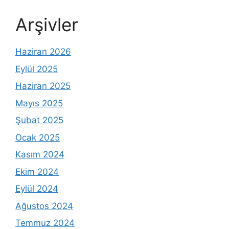
Arşivler
Haziran 2026
Eylül 2025
Haziran 2025
Mayıs 2025
Şubat 2025
Ocak 2025
Kasım 2024
Ekim 2024
Eylül 2024
Ağustos 2024
Temmuz 2024