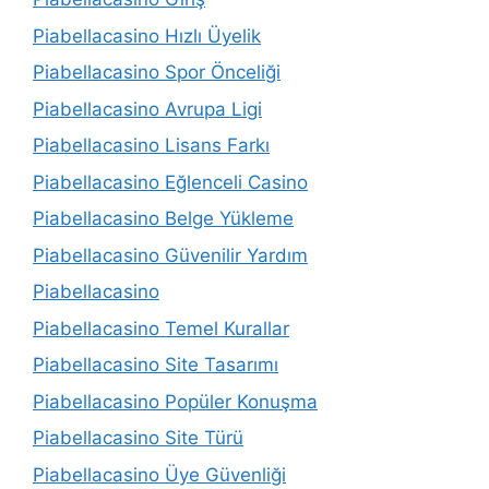
Piabellacasino Hızlı Üyelik
Piabellacasino Spor Önceliği
Piabellacasino Avrupa Ligi
Piabellacasino Lisans Farkı
Piabellacasino Eğlenceli Casino
Piabellacasino Belge Yükleme
Piabellacasino Güvenilir Yardım
Piabellacasino
Piabellacasino Temel Kurallar
Piabellacasino Site Tasarımı
Piabellacasino Popüler Konuşma
Piabellacasino Site Türü
Piabellacasino Üye Güvenliği