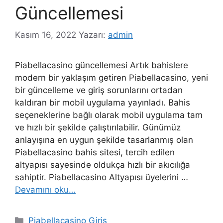
Güncellemesi
Kasım 16, 2022
Yazarı:
admin
Piabellacasino güncellemesi Artık bahislere
modern bir yaklaşım getiren Piabellacasino, yeni
bir güncelleme ve giriş sorunlarını ortadan
kaldıran bir mobil uygulama yayınladı. Bahis
seçeneklerine bağlı olarak mobil uygulama tam
ve hızlı bir şekilde çalıştırılabilir. Günümüz
anlayışına en uygun şekilde tasarlanmış olan
Piabellacasino bahis sitesi, tercih edilen
altyapısı sayesinde oldukça hızlı bir akıcılığa
sahiptir. Piabellacasino Altyapısı üyelerini …
Devamını oku…
Kategoriler
Piabellacasino Giriş