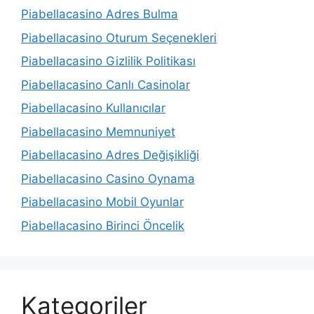
Piabellacasino Adres Bulma
Piabellacasino Oturum Seçenekleri
Piabellacasino Gizlilik Politikası
Piabellacasino Canlı Casinolar
Piabellacasino Kullanıcılar
Piabellacasino Memnuniyet
Piabellacasino Adres Değişikliği
Piabellacasino Casino Oynama
Piabellacasino Mobil Oyunlar
Piabellacasino Birinci Öncelik
Kategoriler