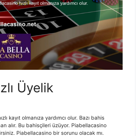
zlı Üyelik
hızlı kayıt olmanıza yardımcı olur. Bazı bahis
an alır. Bu bahisçileri üzüyor. Piabellacasino
lirsiniz. Piabellacasino bir sorunu olacak mı.