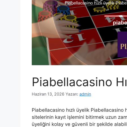
Piabellacasino Hı
Haziran 13, 2026
Yazarı:
admin
Piabellacasino hızlı üyelik Piabellacasino 
sitelerinin kayıt işlemini bitirmek uzun zam
üyeliğini kolay ve güvenli bir şekilde alabi