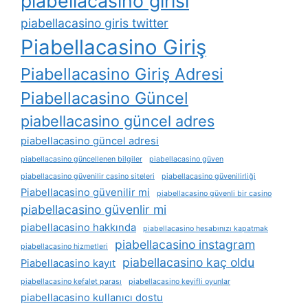
piabellacasino girisi
piabellacasino giris twitter
Piabellacasino Giriş
Piabellacasino Giriş Adresi
Piabellacasino Güncel
piabellacasino güncel adres
piabellacasino güncel adresi
piabellacasino güncellenen bilgiler
piabellacasino güven
piabellacasino güvenilir casino siteleri
piabellacasino güvenilirliği
Piabellacasino güvenilir mi
piabellacasino güvenli bir casino
piabellacasino güvenlir mi
piabellacasino hakkında
piabellacasino hesabınızı kapatmak
piabellacasino instagram
piabellacasino hizmetleri
piabellacasino kaç oldu
Piabellacasino kayıt
piabellacasino kefalet parası
piabellacasino keyifli oyunlar
piabellacasino kullanıcı dostu