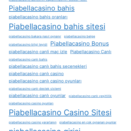
Piabellacasino bahis
piabellacasino bahis oranları
Piabellacasino bahis sitesi
piabellacasino bakara nasıl oynanır
piabellacasino belge
Piabellacasino Bonus
piabellacasino bilgi teyidi
piabellacasino canli maç izle
Piabellacasino Canlı
piabellacasino canlı bahis
piabellacasino canlı bahis seçenekleri
piabellacasino canlı casino
piabellacasino canlı casino oyunları
piabellacasino canlı destek sistemi
piabellacasino canlı oyunlar
piabellacasino canlı çeşitlilik
piabellacasino casino oyunları
Piabellacasino Casino Sitesi
piabellacasino casino yararlanın
piabellacasino en çok oynanan oyunlar