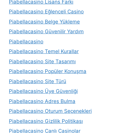
Piabellacasino Lisans Farkı
Piabellacasino Eğlenceli Casino
Piabellacasino Belge Yükleme
Piabellacasino Güvenilir Yardım
Piabellacasino
Piabellacasino Temel Kurallar
Piabellacasino Site Tasarımı
Piabellacasino Popüler Konuşma
Piabellacasino Site Türü
Piabellacasino Üye Güvenliği
Piabellacasino Adres Bulma
Piabellacasino Oturum Seçenekleri
Piabellacasino Gizlilik Politikası
Piabellacasino Canlı Casinolar