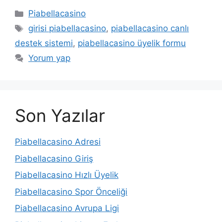
Kategoriler
Piabellacasino
Etiketler
girisi piabellacasino
,
piabellacasino canlı
destek sistemi
,
piabellacasino üyelik formu
Yorum yap
Son Yazılar
Piabellacasino Adresi
Piabellacasino Giriş
Piabellacasino Hızlı Üyelik
Piabellacasino Spor Önceliği
Piabellacasino Avrupa Ligi