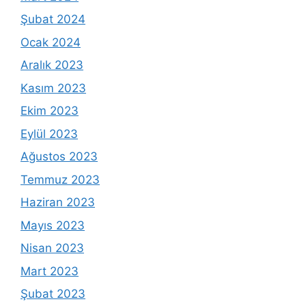
Şubat 2024
Ocak 2024
Aralık 2023
Kasım 2023
Ekim 2023
Eylül 2023
Ağustos 2023
Temmuz 2023
Haziran 2023
Mayıs 2023
Nisan 2023
Mart 2023
Şubat 2023