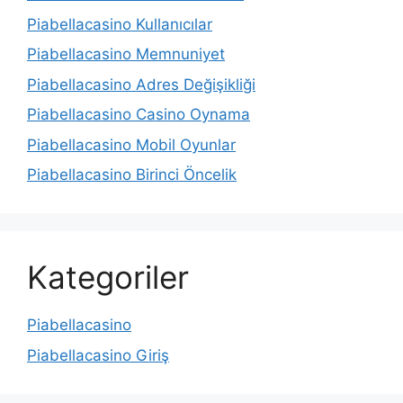
Piabellacasino Kullanıcılar
Piabellacasino Memnuniyet
Piabellacasino Adres Değişikliği
Piabellacasino Casino Oynama
Piabellacasino Mobil Oyunlar
Piabellacasino Birinci Öncelik
Kategoriler
Piabellacasino
Piabellacasino Giriş