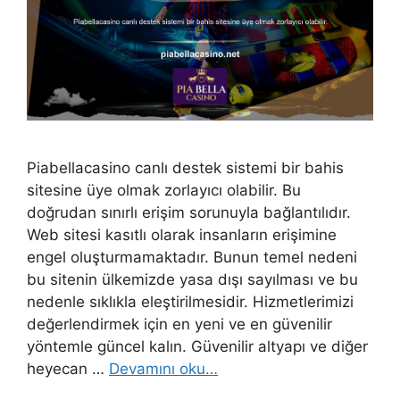
Piabellacasino canlı destek sistemi bir bahis
sitesine üye olmak zorlayıcı olabilir. Bu
doğrudan sınırlı erişim sorunuyla bağlantılıdır.
Web sitesi kasıtlı olarak insanların erişimine
engel oluşturmamaktadır. Bunun temel nedeni
bu sitenin ülkemizde yasa dışı sayılması ve bu
nedenle sıklıkla eleştirilmesidir. Hizmetlerimizi
değerlendirmek için en yeni ve en güvenilir
yöntemle güncel kalın. Güvenilir altyapı ve diğer
heyecan …
Devamını oku…