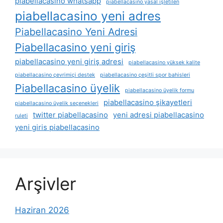
piabellacasino whatsapp
piabellacasino yasal i̇şletilen
piabellacasino yeni adres
Piabellacasino Yeni Adresi
Piabellacasino yeni giriş
piabellacasino yeni giriş adresi
piabellacasino yüksek kalite
piabellacasino çevrimiçi destek
piabellacasino çeşitli spor bahisleri
Piabellacasino üyelik
piabellacasino üyelik formu
piabellacasino şikayetleri
piabellacasino üyelik seçenekleri
twitter piabellacasino
yeni adresi piabellacasino
ruleti
yeni giris piabellacasino
Arşivler
Haziran 2026