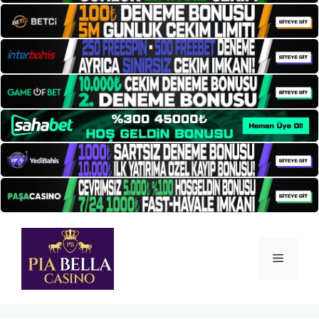
İçeriğe
atla
Menü