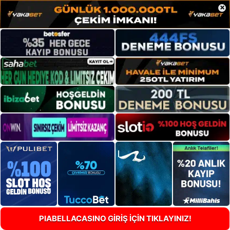
×
PIABELLACASINO GİRİŞ İÇİN TIKLAYINIZ!