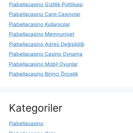
Piabellacasino Gizlilik Politikası
Piabellacasino Canlı Casinolar
Piabellacasino Kullanıcılar
Piabellacasino Memnuniyet
Piabellacasino Adres Değişikliği
Piabellacasino Casino Oynama
Piabellacasino Mobil Oyunlar
Piabellacasino Birinci Öncelik
Kategoriler
Piabellacasino