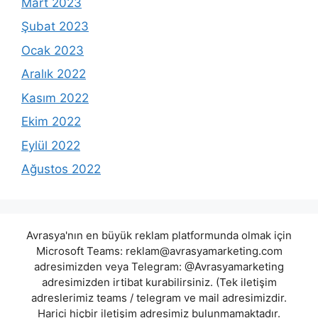
Mart 2023
Şubat 2023
Ocak 2023
Aralık 2022
Kasım 2022
Ekim 2022
Eylül 2022
Ağustos 2022
Avrasya'nın en büyük reklam platformunda olmak için
Microsoft Teams:
reklam@avrasyamarketing.com
adresimizden veya Telegram: @Avrasyamarketing
adresimizden irtibat kurabilirsiniz. (Tek iletişim
adreslerimiz teams / telegram ve mail adresimizdir.
Harici hiçbir iletişim adresimiz bulunmamaktadır.