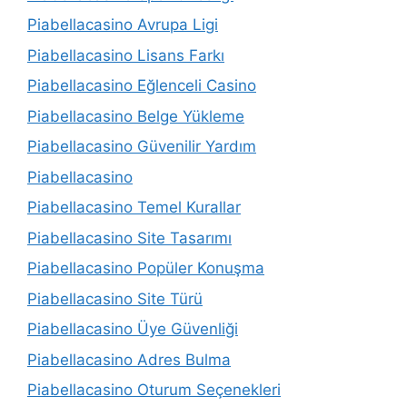
Piabellacasino Avrupa Ligi
Piabellacasino Lisans Farkı
Piabellacasino Eğlenceli Casino
Piabellacasino Belge Yükleme
Piabellacasino Güvenilir Yardım
Piabellacasino
Piabellacasino Temel Kurallar
Piabellacasino Site Tasarımı
Piabellacasino Popüler Konuşma
Piabellacasino Site Türü
Piabellacasino Üye Güvenliği
Piabellacasino Adres Bulma
Piabellacasino Oturum Seçenekleri