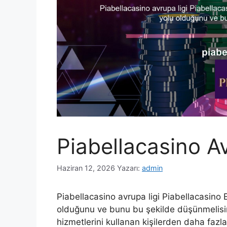
Piabellacasino A
Haziran 12, 2026
Yazarı:
admin
Piabellacasino avrupa ligi Piabellacasino 
olduğunu ve bunu bu şekilde düşünmelisini
hizmetlerini kullanan kişilerden daha fazla