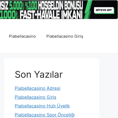
Piabellacasino
Piabellacasino Giriş
Son Yazılar
Piabellacasino Adresi
Piabellacasino Giriş
Piabellacasino Hızlı Üyelik
Piabellacasino Spor Önceliği