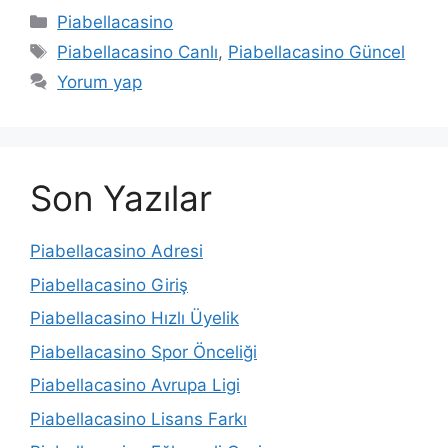
Kategoriler
Piabellacasino
Etiketler
Piabellacasino Canlı
,
Piabellacasino Güncel
Yorum yap
Son Yazılar
Piabellacasino Adresi
Piabellacasino Giriş
Piabellacasino Hızlı Üyelik
Piabellacasino Spor Önceliği
Piabellacasino Avrupa Ligi
Piabellacasino Lisans Farkı