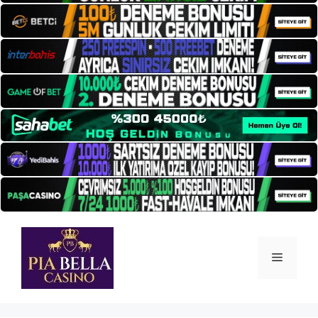
İçeriğe
atla
Menü