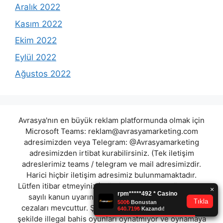
Aralık 2022
Kasım 2022
Ekim 2022
Eylül 2022
Ağustos 2022
Avrasya'nın en büyük reklam platformunda olmak için
Microsoft Teams:
reklam@avrasyamarketing.com
adresimizden veya Telegram: @Avrasyamarketing
adresimizden irtibat kurabilirsiniz. (Tek iletişim
adreslerimiz teams / telegram ve mail adresimizdir.
Harici hiçbir iletişim adresimiz bulunmamaktadır.
Lütfen itibar etmeyiniz.) Türkiye yasalarına göre 7258
sayılı kanun uyarınca yasa dışı bahis oynamanın
cezaları mevcuttur. Şu an bulunduğunuz site hiç bir
şekilde illegal bahis oyunları oynatmıyor ve oynamaya