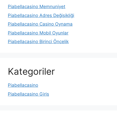
Piabellacasino Memnuniyet
Piabellacasino Adres Değişikliği
Piabellacasino Casino Oynama
Piabellacasino Mobil Oyunlar
Piabellacasino Birinci Öncelik
Kategoriler
Piabellacasino
Piabellacasino Giriş