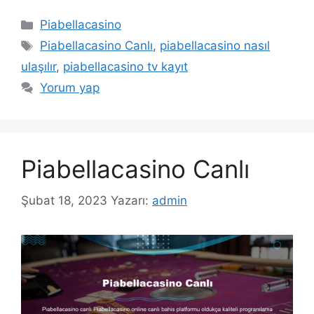
Kategoriler
Piabellacasino
Etiketler
Piabellacasino Canlı
,
piabellacasino nasıl
ulaşılır
,
piabellacasino tv kayıt
Yorum yap
Piabellacasino Canlı
Şubat 18, 2023
Yazarı:
admin