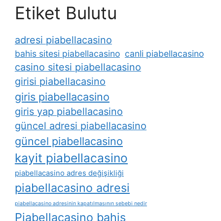
Etiket Bulutu
adresi piabellacasino
bahis sitesi piabellacasino
canli piabellacasino
casino sitesi piabellacasino
girisi piabellacasino
giris piabellacasino
giris yap piabellacasino
güncel adresi piabellacasino
güncel piabellacasino
kayit piabellacasino
piabellacasino adres değişikliği
piabellacasino adresi
piabellacasino adresinin kapatılmasının sebebi nedir
Piabellacasino bahis