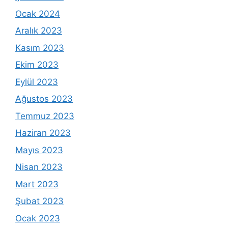
Ocak 2024
Aralık 2023
Kasım 2023
Ekim 2023
Eylül 2023
Ağustos 2023
Temmuz 2023
Haziran 2023
Mayıs 2023
Nisan 2023
Mart 2023
Şubat 2023
Ocak 2023