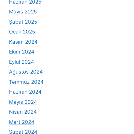
Haziran 2025
Mayıs 2025
Şubat 2025
Ocak 2025
Kasım 2024
Ekim 2024
Eylül 2024
Ağustos 2024
Temmuz 2024
Haziran 2024
Mayıs 2024
Nisan 2024
Mart 2024
Şubat 2024