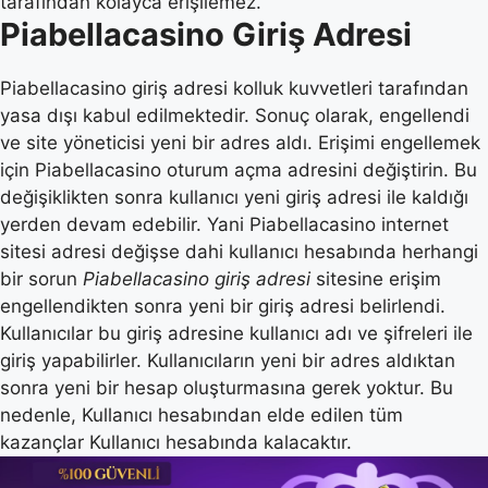
tarafından kolayca erişilemez.
Piabellacasino Giriş Adresi
Piabellacasino giriş adresi kolluk kuvvetleri tarafından
yasa dışı kabul edilmektedir. Sonuç olarak, engellendi
ve site yöneticisi yeni bir adres aldı. Erişimi engellemek
için Piabellacasino oturum açma adresini değiştirin. Bu
değişiklikten sonra kullanıcı yeni giriş adresi ile kaldığı
yerden devam edebilir. Yani Piabellacasino internet
sitesi adresi değişse dahi kullanıcı hesabında herhangi
bir sorun
Piabellacasino giriş adresi
sitesine erişim
engellendikten sonra yeni bir giriş adresi belirlendi.
Kullanıcılar bu giriş adresine kullanıcı adı ve şifreleri ile
giriş yapabilirler. Kullanıcıların yeni bir adres aldıktan
sonra yeni bir hesap oluşturmasına gerek yoktur. Bu
nedenle, Kullanıcı hesabından elde edilen tüm
kazançlar Kullanıcı hesabında kalacaktır.