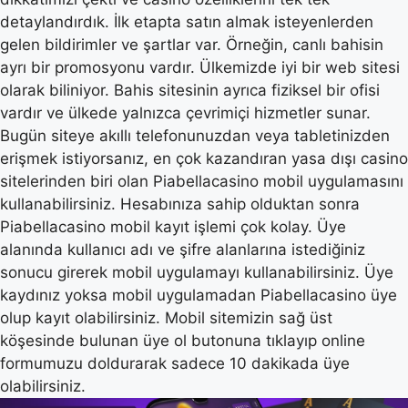
detaylandırdık. İlk etapta satın almak isteyenlerden
gelen bildirimler ve şartlar var. Örneğin, canlı bahisin
ayrı bir promosyonu vardır. Ülkemizde iyi bir web sitesi
olarak biliniyor. Bahis sitesinin ayrıca fiziksel bir ofisi
vardır ve ülkede yalnızca çevrimiçi hizmetler sunar.
Bugün siteye akıllı telefonunuzdan veya tabletinizden
erişmek istiyorsanız, en çok kazandıran yasa dışı casino
sitelerinden biri olan Piabellacasino mobil uygulamasını
kullanabilirsiniz. Hesabınıza sahip olduktan sonra
Piabellacasino mobil kayıt işlemi çok kolay. Üye
alanında kullanıcı adı ve şifre alanlarına istediğiniz
sonucu girerek mobil uygulamayı kullanabilirsiniz. Üye
kaydınız yoksa mobil uygulamadan Piabellacasino üye
olup kayıt olabilirsiniz. Mobil sitemizin sağ üst
köşesinde bulunan üye ol butonuna tıklayıp online
formumuzu doldurarak sadece 10 dakikada üye
olabilirsiniz.