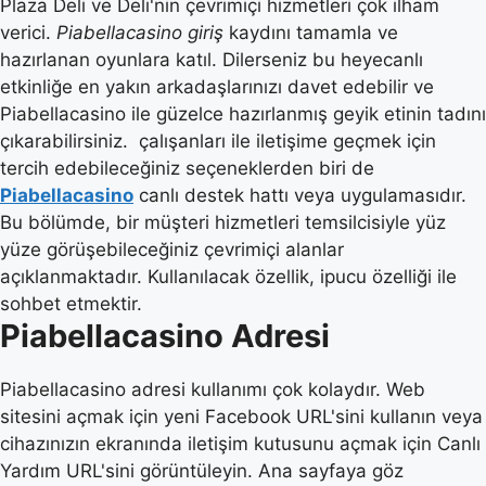
Plaza Deli ve Deli'nin çevrimiçi hizmetleri çok ilham
verici.
Piabellacasino giriş
kaydını tamamla ve
hazırlanan oyunlara katıl. Dilerseniz bu heyecanlı
etkinliğe en yakın arkadaşlarınızı davet edebilir ve
Piabellacasino ile güzelce hazırlanmış geyik etinin tadını
çıkarabilirsiniz. çalışanları ile iletişime geçmek için
tercih edebileceğiniz seçeneklerden biri de
Piabellacasino
canlı destek hattı veya uygulamasıdır.
Bu bölümde, bir müşteri hizmetleri temsilcisiyle yüz
yüze görüşebileceğiniz çevrimiçi alanlar
açıklanmaktadır. Kullanılacak özellik, ipucu özelliği ile
sohbet etmektir.
Piabellacasino Adresi
Piabellacasino adresi kullanımı çok kolaydır. Web
sitesini açmak için yeni Facebook URL'sini kullanın veya
cihazınızın ekranında iletişim kutusunu açmak için Canlı
Yardım URL'sini görüntüleyin. Ana sayfaya göz