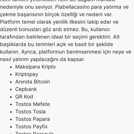
nedeniyle onu seviyor.
Piabellacasino para yatırma ve
çekme
başarısının birçok özelliği ve nedeni var.
Platform temel olarak yenilik ilkesini takip eder ve
düzenli bonusları göz ardı etmez. Bu, kullanıcı
tarafından belirlenen ideal bir seçimi gerektirir. Alt
başlıklarda bu terimleri açık ve basit bir şekilde
kullanın. Ayrıca, platformun benimsenmesi için neye ve
nasıl yatırım yapılacağını da kapsar.
Maksipara Kripto
Kriptopay
Anında Bitcoin
Cepbank
QR Kod
Tostos Mefete
Tostos Tosla
Tostos Papara
Tostos Payfix