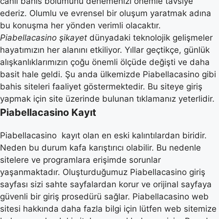
canlı bahis bölümünü denemenizi önemle tavsiye
ederiz. Olumlu ve evrensel bir oluşum yaratmak adına
bu konuşma her yönden verimli olacaktır.
Piabellacasino şikayet
dünyadaki teknolojik gelişmeler
hayatımızın her alanını etkiliyor. Yıllar geçtikçe, günlük
alışkanlıklarımızın çoğu önemli ölçüde değişti ve daha
basit hale geldi. Şu anda ülkemizde Piabellacasino gibi
bahis siteleri faaliyet göstermektedir. Bu siteye giriş
yapmak için site üzerinde bulunan tıklamanız yeterlidir.
Piabellacasino Kayıt
Piabellacasino kayıt olan en eski kalıntılardan biridir.
Neden bu durum kafa karıştırıcı olabilir. Bu nedenle
sitelere ve programlara erişimde sorunlar
yaşanmaktadır. Oluşturduğumuz Piabellacasino giriş
sayfası sizi sahte sayfalardan korur ve orijinal sayfaya
güvenli bir giriş prosedürü sağlar. Piabellacasino web
sitesi hakkında daha fazla bilgi için lütfen web sitemize