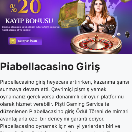
Piabellacasino Giriş
Piabellacasino giriş heyecanı artırırken, kazanma şansı
sunmaya devam etti. Çevrimiçi pişmiş yemek
oynamanız gerekiyorsa donanımlı bir oyun platformu
olarak hizmet verebilir. Pişti Gaming Service'te
düzenlenen Piabellacasino giriş Ödül Töreni de mimari
avantajlarla özel bir deneyimi garanti ediyor.
Piabellacasino oynamak için en iyi yerlerden biri ve