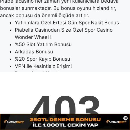
Piabellacasino her zaman yeni kullanıcılara bedava
bonuslar sunmaktadır. Bu bonus oyunu hızlandırır,
ancak bonusu da önemli ölçüde artırır.
Yatırımlara Özel Ertesi Gün Spor Nakit Bonus
Piabella Casinodan Size Özel Spor Casino
Wonder Wheel !
%50 Slot Yatırım Bonusu
Arkadaş Bonusu
%20 Spor Kayıp Bonusu
VPN ile Kesintisiz Erişim!
Bonus Genel Kuralları
Habanero Jackpot RaceTM
2000 TL Casino Hoşgeldin Bonusu
% 10 Çevrimsiz Casino Yatırım Bonusu
Bağlılık Bonusu
%20 Casino Kayıp Bonusu
Piabella Casino Mobil Uygulama
×
Kripto, Mefete ve Tosla Yatırımlarına %20 Spor