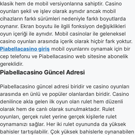
klasik hem de mobil versiyonlarına sahiptir. Casino
oyunları şekil ve işlev olarak aynıdır ancak mobil
cihazların farklı sürümleri nedeniyle farklı boyutlarda
oynanır. Ekran boyutu ile ilgili fonksiyon değişiklikleri
oyun içeriği ile aynıdır. Mobil casinolar ile geleneksel
casino oyunları arasında içerik olarak hiçbir fark yoktur.
Piabellacasino giriş
mobil oyunlarını oynamak için bir
cep telefonu ve Piabellacasino web sitesine abonelik
gereklidir.
Piabellacasino Güncel Adresi
Piabellacasino güncel adresi biridir ve casino oyunları
arasında en ünlü ve popüler olanlardan biridir. Casino
denilince akla gelen ilk oyun olan rulet hem düzenli
olarak hem de canlı olarak sunulmaktadır. Rulet
oyunları, gerçek rulet yerine gerçek kişilerle rulet
oynamanızı sağlar. Her iki rulet oyununda da yüksek
bahisler tartışılabilir. Çok yüksek bahislerle oynanabilen