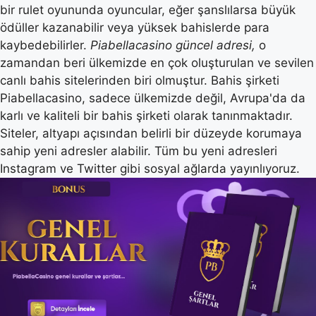
bir rulet oyununda oyuncular, eğer şanslılarsa büyük
ödüller kazanabilir veya yüksek bahislerde para
kaybedebilirler.
Piabellacasino güncel adresi,
o
zamandan beri ülkemizde en çok oluşturulan ve sevilen
canlı bahis sitelerinden biri olmuştur. Bahis şirketi
Piabellacasino, sadece ülkemizde değil, Avrupa'da da
karlı ve kaliteli bir bahis şirketi olarak tanınmaktadır.
Siteler, altyapı açısından belirli bir düzeyde korumaya
sahip yeni adresler alabilir. Tüm bu yeni adresleri
Instagram ve Twitter gibi sosyal ağlarda yayınlıyoruz.