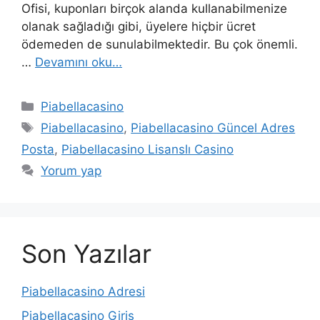
Ofisi, kuponları birçok alanda kullanabilmenize
olanak sağladığı gibi, üyelere hiçbir ücret
ödemeden de sunulabilmektedir. Bu çok önemli.
…
Devamını oku…
Kategoriler
Piabellacasino
Etiketler
Piabellacasino
,
Piabellacasino Güncel Adres
Posta
,
Piabellacasino Lisanslı Casino
Yorum yap
Son Yazılar
Piabellacasino Adresi
Piabellacasino Giriş