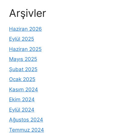
Arşivler
Haziran 2026
Eylül 2025
Haziran 2025
Mayıs 2025
Şubat 2025
Ocak 2025
Kasım 2024
Ekim 2024
Eylül 2024
Ağustos 2024
Temmuz 2024