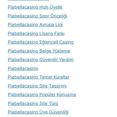
Piabellacasino Hızlı Üyelik
Piabellacasino Spor Önceliği
Piabellacasino Avrupa Ligi
Piabellacasino Lisans Farkı
Piabellacasino Eğlenceli Casino
Piabellacasino Belge Yükleme
Piabellacasino Güvenilir Yardım
Piabellacasino
Piabellacasino Temel Kurallar
Piabellacasino Site Tasarımı
Piabellacasino Popüler Konuşma
Piabellacasino Site Türü
Piabellacasino Üye Güvenliği