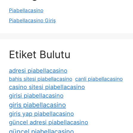
Piabellacasino
Piabellacasino Giriş
Etiket Bulutu
adresi piabellacasino
bahis sitesi piabellacasino
canli piabellacasino
casino sitesi piabellacasino
girisi piabellacasino
giris piabellacasino
giris yap piabellacasino
güncel adresi piabellacasino
güncel piabellacasino