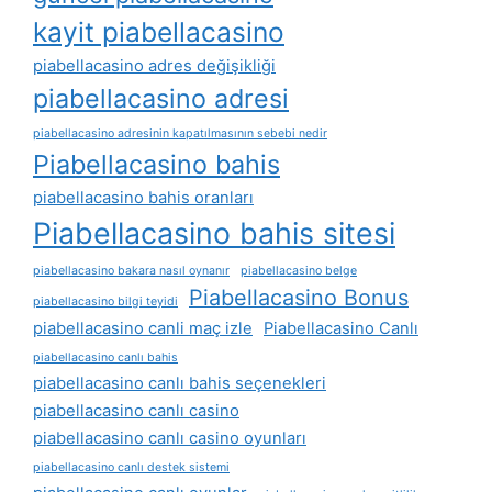
kayit piabellacasino
piabellacasino adres değişikliği
piabellacasino adresi
piabellacasino adresinin kapatılmasının sebebi nedir
Piabellacasino bahis
piabellacasino bahis oranları
Piabellacasino bahis sitesi
piabellacasino bakara nasıl oynanır
piabellacasino belge
Piabellacasino Bonus
piabellacasino bilgi teyidi
piabellacasino canli maç izle
Piabellacasino Canlı
piabellacasino canlı bahis
piabellacasino canlı bahis seçenekleri
piabellacasino canlı casino
piabellacasino canlı casino oyunları
piabellacasino canlı destek sistemi