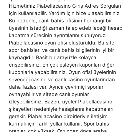
Hizmetimiz Piabellacasino Giriş Adres Sorguları
için kullanılabilir. Yardım için bize ulaşabilirsiniz.
Bu nedenle, canlı bahis ofisinin herhangi bir
üyesinin istediği zaman talep edebileceği hesap
kapatma sürecinin ayrıntılarını sunuyoruz.
Piabellacasino oyun ofisi oluşturuldu. Bu site,
spor bahisleri ve canlı bahis bilgilerinin iyi bir
kaynağıdır. Basit bir arayüzle kolayca
erişebilirsiniz. En çok eşleşen kuponları diğer
kuponlarla yapabilirsiniz. Oyun ofisi üyelerinin
seveceği casino ve canlı casino oyunlarından
daha fazlası var. Ayrıca çevrimiçi sporlar
oynayabilir ve sitede canlı oyunlar
izleyebilirsiniz. Bazen, üyeler Piabellacasino
şikayetleri nedeniyle hesaplarını kapatmaları
gerekir. Piabellacasino birbirleriyle iletişim
kurmak için farklı yollar kullanır. Spor bahis
oranları çok yüksek. Oyundan önce araba