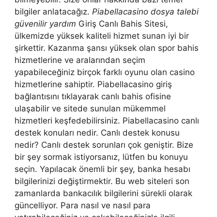
bilgiler anlatacağız.
Piabellacasino dosya talebi
güvenilir yardım
Giriş Canlı Bahis Sitesi,
ülkemizde yüksek kaliteli hizmet sunan iyi bir
şirkettir. Kazanma şansı yüksek olan spor bahis
hizmetlerine ve aralarından seçim
yapabileceğiniz birçok farklı oyunu olan casino
hizmetlerine sahiptir. Piabellacasino giriş
bağlantısını tıklayarak canlı bahis ofisine
ulaşabilir ve sitede sunulan mükemmel
hizmetleri keşfedebilirsiniz. Piabellacasino canlı
destek konuları nedir. Canlı destek konusu
nedir? Canlı destek sorunları çok geniştir. Bize
bir şey sormak istiyorsanız, lütfen bu konuyu
seçin. Yapılacak önemli bir şey, banka hesabı
bilgilerinizi değiştirmektir. Bu web siteleri son
zamanlarda bankacılık bilgilerini sürekli olarak
güncelliyor. Para nasıl ve nasıl para