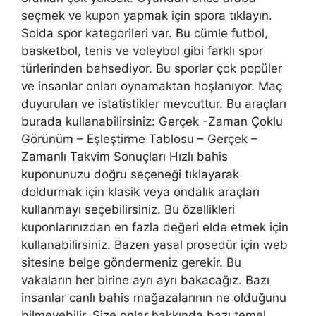
seçmek ve kupon yapmak için spora tıklayın.
Solda spor kategorileri var. Bu cümle futbol,
basketbol, tenis ve voleybol gibi farklı spor
türlerinden bahsediyor. Bu sporlar çok popüler
ve insanlar onları oynamaktan hoşlanıyor. Maç
duyuruları ve istatistikler mevcuttur. Bu araçları
burada kullanabilirsiniz: Gerçek -Zaman Çoklu
Görünüm – Eşleştirme Tablosu – Gerçek –
Zamanlı Takvim Sonuçları Hızlı bahis
kuponunuzu doğru seçeneği tıklayarak
doldurmak için klasik veya ondalık araçları
kullanmayı seçebilirsiniz. Bu özellikleri
kuponlarınızdan en fazla değeri elde etmek için
kullanabilirsiniz. Bazen yasal prosedür için web
sitesine belge göndermeniz gerekir. Bu
vakaların her birine ayrı ayrı bakacağız. Bazı
insanlar canlı bahis mağazalarının ne olduğunu
bilmeyebilir. Size onlar hakkında bazı temel