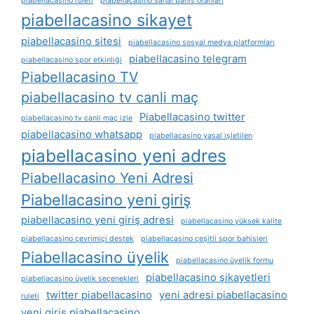
piabellacasino ruleti
piabellacasino sanal bahis oranları
piabellacasino sikayet
piabellacasino sitesi
piabellacasino sosyal medya platformları
piabellacasino telegram
piabellacasino spor etkinliği
Piabellacasino TV
piabellacasino tv canli maç
Piabellacasino twitter
piabellacasino tv canli maç izle
piabellacasino whatsapp
piabellacasino yasal i̇şletilen
piabellacasino yeni adres
Piabellacasino Yeni Adresi
Piabellacasino yeni giriş
piabellacasino yeni giriş adresi
piabellacasino yüksek kalite
piabellacasino çevrimiçi destek
piabellacasino çeşitli spor bahisleri
Piabellacasino üyelik
piabellacasino üyelik formu
piabellacasino şikayetleri
piabellacasino üyelik seçenekleri
twitter piabellacasino
yeni adresi piabellacasino
ruleti
yeni giris piabellacasino