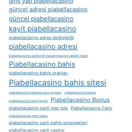
giris yap piabellacasino
güncel adresi piabellacasino
güncel piabellacasino
kayit piabellacasino
piabellacasino adres değişikliği
piabellacasino adresi
piabellacasino adresinin kapatılmasının sebebi nedir
Piabellacasino bahis
piabellacasino bahis oranları
Piabellacasino bahis sitesi
piabellacasino bakara nasıl oynanır
piabellacasino belge
Piabellacasino Bonus
piabellacasino bilgi teyidi
piabellacasino canli maç izle
Piabellacasino Canlı
piabellacasino canlı bahis
piabellacasino canlı bahis seçenekleri
piabellacasino canlı casino