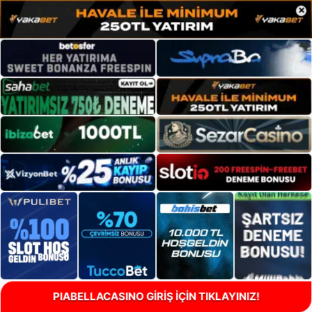
×
PIABELLACASINO GİRİŞ İÇİN TIKLAYINIZ!