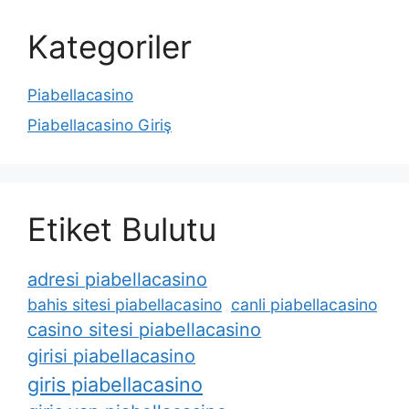
Kategoriler
Piabellacasino
Piabellacasino Giriş
Etiket Bulutu
adresi piabellacasino
bahis sitesi piabellacasino
canli piabellacasino
casino sitesi piabellacasino
girisi piabellacasino
giris piabellacasino