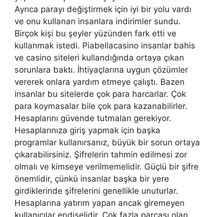
Ayrıca parayı değiştirmek için iyi bir yolu vardı
ve onu kullanan insanlara indirimler sundu.
Birçok kişi bu şeyler yüzünden fark etti ve
kullanmak istedi. Piabellacasino insanlar bahis
ve casino siteleri kullandığında ortaya çıkan
sorunlara baktı. İhtiyaçlarına uygun çözümler
vererek onlara yardım etmeye çalıştı. Bazen
insanlar bu sitelerde çok para harcarlar. Çok
para koymasalar bile çok para kazanabilirler.
Hesaplarını güvende tutmaları gerekiyor.
Hesaplarınıza giriş yapmak için başka
programlar kullanırsanız, büyük bir sorun ortaya
çıkarabilirsiniz. Şifrelerin tahmin edilmesi zor
olmalı ve kimseye verilmemelidir. Güçlü bir şifre
önemlidir, çünkü insanlar başka bir yere
girdiklerinde şifrelerini genellikle unuturlar.
Hesaplarına yatırım yapan ancak giremeyen
kullanıcılar endişelidir. Çok fazla parçası olan