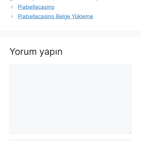
Yazı
Piabellacasino
dolaşımı
Piabellacasino Belge Yükleme
Yorum yapın
Yorum