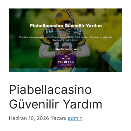
Piabellacasino
Güvenilir Yardım
Haziran 10, 2026
Yazarı:
admin