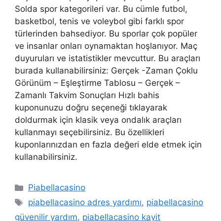
Solda spor kategorileri var. Bu cümle futbol,
basketbol, tenis ve voleybol gibi farklı spor
türlerinden bahsediyor. Bu sporlar çok popüler
ve insanlar onları oynamaktan hoşlanıyor. Maç
duyuruları ve istatistikler mevcuttur. Bu araçları
burada kullanabilirsiniz: Gerçek -Zaman Çoklu
Görünüm – Eşleştirme Tablosu – Gerçek –
Zamanlı Takvim Sonuçları Hızlı bahis
kuponunuzu doğru seçeneği tıklayarak
doldurmak için klasik veya ondalık araçları
kullanmayı seçebilirsiniz. Bu özellikleri
kuponlarınızdan en fazla değeri elde etmek için
kullanabilirsiniz.
Kategoriler
Piabellacasino
Etiketler
piabellacasino adres yardımı
,
piabellacasino
güvenilir yardım
,
piabellacasino kayit