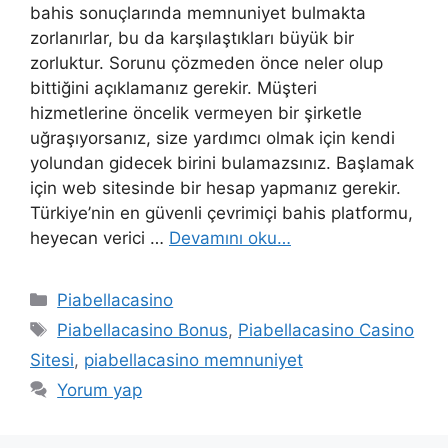
bahis sonuçlarında memnuniyet bulmakta
zorlanırlar, bu da karşılaştıkları büyük bir
zorluktur. Sorunu çözmeden önce neler olup
bittiğini açıklamanız gerekir. Müşteri
hizmetlerine öncelik vermeyen bir şirketle
uğraşıyorsanız, size yardımcı olmak için kendi
yolundan gidecek birini bulamazsınız. Başlamak
için web sitesinde bir hesap yapmanız gerekir.
Türkiye’nin en güvenli çevrimiçi bahis platformu,
heyecan verici …
Devamını oku…
Kategoriler
Piabellacasino
Etiketler
Piabellacasino Bonus
,
Piabellacasino Casino
Sitesi
,
piabellacasino memnuniyet
Yorum yap