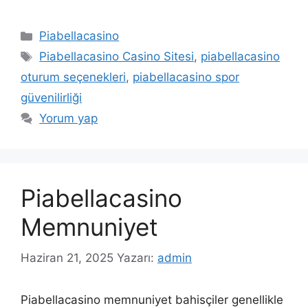
Kategoriler
Piabellacasino
Etiketler
Piabellacasino Casino Sitesi
,
piabellacasino
oturum seçenekleri
,
piabellacasino spor
güvenilirliği
Yorum yap
Piabellacasino
Memnuniyet
Haziran 21, 2025
Yazarı:
admin
Piabellacasino memnuniyet bahisçiler genellikle