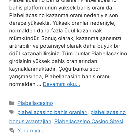
bahis platformunun yüksek bahis oranı da
Piabellacasino kazanma oranı nedeniyle son
derece yüksektir. Yüksek oranlar nedeniyle,
normalden daha fazla ödül kazanmak
mümkündür. Sonuç olarak, kazanma şansınızı
artırabilir ve potansiyel olarak daha büyük bir
ödül kazanabilirsiniz. Tüm bunlar Piabellacasino
girdisinin yüksek bahis oranlarından
kaynaklanmaktadır. Çoğu banka spor
yarışmasında, Piabellacasino bahis oranı
normalden …
Devamını oku…
Kategoriler
Piabellacasino
Etiketler
piabellacasino bahis oranları
,
piabellacasino
bonus avantajları
,
Piabellacasino Casino Sitesi
Yorum yap