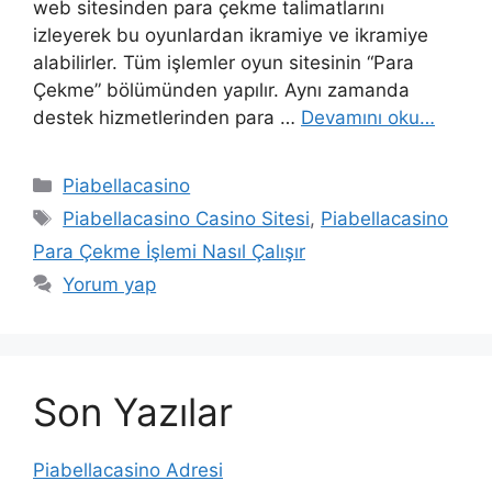
web sitesinden para çekme talimatlarını
izleyerek bu oyunlardan ikramiye ve ikramiye
alabilirler. Tüm işlemler oyun sitesinin “Para
Çekme” bölümünden yapılır. Aynı zamanda
destek hizmetlerinden para …
Devamını oku…
Kategoriler
Piabellacasino
Etiketler
Piabellacasino Casino Sitesi
,
Piabellacasino
Para Çekme İşlemi Nasıl Çalışır
Yorum yap
Son Yazılar
Piabellacasino Adresi