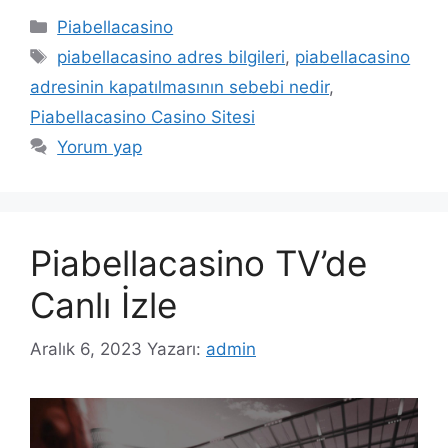
Kategoriler
Piabellacasino
Etiketler
piabellacasino adres bilgileri
,
piabellacasino
adresinin kapatılmasının sebebi nedir
,
Piabellacasino Casino Sitesi
Yorum yap
Piabellacasino TV’de
Canlı İzle
Aralık 6, 2023
Yazarı:
admin