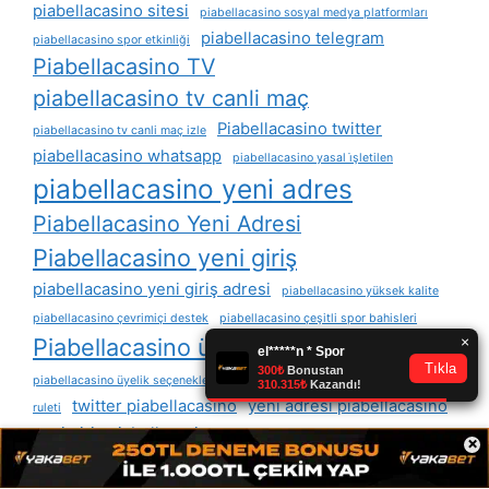
piabellacasino sitesi
piabellacasino sosyal medya platformları
piabellacasino telegram
piabellacasino spor etkinliği
Piabellacasino TV
piabellacasino tv canli maç
Piabellacasino twitter
piabellacasino tv canli maç izle
piabellacasino whatsapp
piabellacasino yasal i̇şletilen
piabellacasino yeni adres
Piabellacasino Yeni Adresi
Piabellacasino yeni giriş
piabellacasino yeni giriş adresi
piabellacasino yüksek kalite
piabellacasino çevrimiçi destek
piabellacasino çeşitli spor bahisleri
Piabellacasino üyelik
piabellacasino üyelik formu
piabellacasino şikayetleri
piabellacasino üyelik seçenekleri
twitter piabellacasino
yeni adresi piabellacasino
ruleti
yeni giris piabellacasino
×