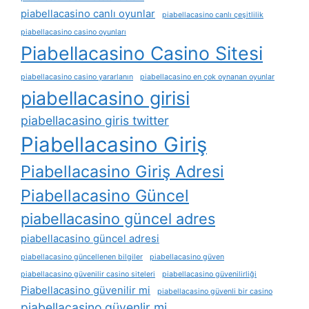
piabellacasino canlı oyunlar
piabellacasino canlı çeşitlilik
piabellacasino casino oyunları
Piabellacasino Casino Sitesi
piabellacasino casino yararlanın
piabellacasino en çok oynanan oyunlar
piabellacasino girisi
piabellacasino giris twitter
Piabellacasino Giriş
Piabellacasino Giriş Adresi
Piabellacasino Güncel
piabellacasino güncel adres
piabellacasino güncel adresi
piabellacasino güncellenen bilgiler
piabellacasino güven
piabellacasino güvenilir casino siteleri
piabellacasino güvenilirliği
Piabellacasino güvenilir mi
piabellacasino güvenli bir casino
piabellacasino güvenlir mi