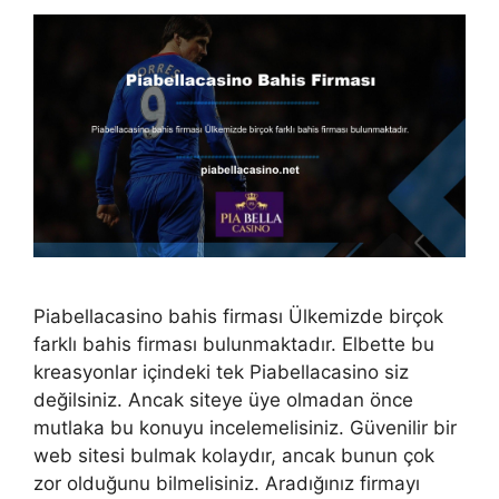
Piabellacasino bahis firması Ülkemizde birçok
farklı bahis firması bulunmaktadır. Elbette bu
kreasyonlar içindeki tek Piabellacasino siz
değilsiniz. Ancak siteye üye olmadan önce
mutlaka bu konuyu incelemelisiniz. Güvenilir bir
web sitesi bulmak kolaydır, ancak bunun çok
zor olduğunu bilmelisiniz. Aradığınız firmayı