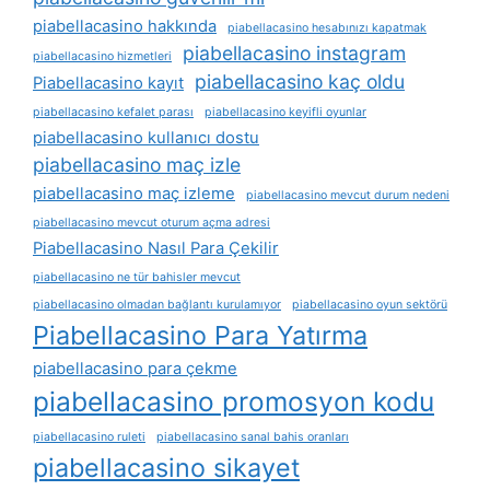
piabellacasino hakkında
piabellacasino hesabınızı kapatmak
piabellacasino instagram
piabellacasino hizmetleri
piabellacasino kaç oldu
Piabellacasino kayıt
piabellacasino kefalet parası
piabellacasino keyifli oyunlar
piabellacasino kullanıcı dostu
piabellacasino maç izle
piabellacasino maç izleme
piabellacasino mevcut durum nedeni
piabellacasino mevcut oturum açma adresi
Piabellacasino Nasıl Para Çekilir
piabellacasino ne tür bahisler mevcut
piabellacasino olmadan bağlantı kurulamıyor
piabellacasino oyun sektörü
Piabellacasino Para Yatırma
piabellacasino para çekme
piabellacasino promosyon kodu
piabellacasino ruleti
piabellacasino sanal bahis oranları
piabellacasino sikayet