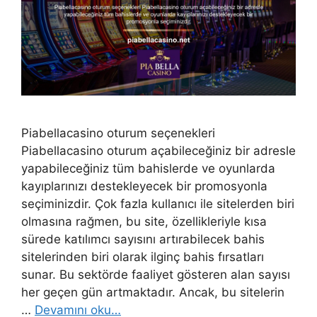
Piabellacasino oturum seçenekleri
Piabellacasino oturum açabileceğiniz bir adresle
yapabileceğiniz tüm bahislerde ve oyunlarda
kayıplarınızı destekleyecek bir promosyonla
seçiminizdir. Çok fazla kullanıcı ile sitelerden biri
olmasına rağmen, bu site, özellikleriyle kısa
sürede katılımcı sayısını artırabilecek bahis
sitelerinden biri olarak ilginç bahis fırsatları
sunar. Bu sektörde faaliyet gösteren alan sayısı
her geçen gün artmaktadır. Ancak, bu sitelerin
…
Devamını oku…