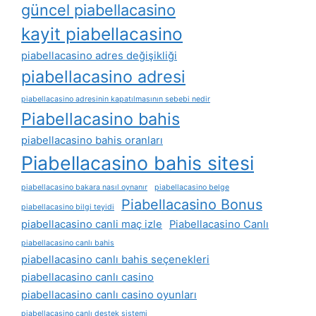
güncel piabellacasino
kayit piabellacasino
piabellacasino adres değişikliği
piabellacasino adresi
piabellacasino adresinin kapatılmasının sebebi nedir
Piabellacasino bahis
piabellacasino bahis oranları
Piabellacasino bahis sitesi
piabellacasino bakara nasıl oynanır
piabellacasino belge
Piabellacasino Bonus
piabellacasino bilgi teyidi
piabellacasino canli maç izle
Piabellacasino Canlı
piabellacasino canlı bahis
piabellacasino canlı bahis seçenekleri
piabellacasino canlı casino
piabellacasino canlı casino oyunları
piabellacasino canlı destek sistemi