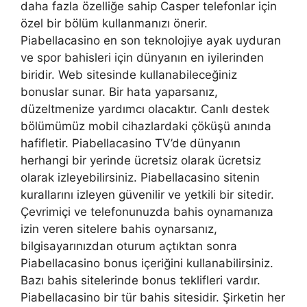
daha fazla özelliğe sahip Casper telefonlar için
özel bir bölüm kullanmanızı önerir.
Piabellacasino en son teknolojiye ayak uyduran
ve spor bahisleri için dünyanın en iyilerinden
biridir. Web sitesinde kullanabileceğiniz
bonuslar sunar. Bir hata yaparsanız,
düzeltmenize yardımcı olacaktır. Canlı destek
bölümümüz mobil cihazlardaki çöküşü anında
hafifletir. Piabellacasino TV’de dünyanın
herhangi bir yerinde ücretsiz olarak ücretsiz
olarak izleyebilirsiniz. Piabellacasino sitenin
kurallarını izleyen güvenilir ve yetkili bir sitedir.
Çevrimiçi ve telefonunuzda bahis oynamanıza
izin veren sitelere bahis oynarsanız,
bilgisayarınızdan oturum açtıktan sonra
Piabellacasino bonus içeriğini kullanabilirsiniz.
Bazı bahis sitelerinde bonus teklifleri vardır.
Piabellacasino bir tür bahis sitesidir. Şirketin her