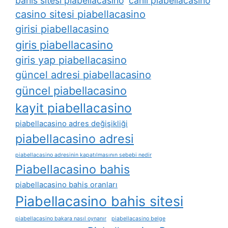
bahis sitesi piabellacasino
canli piabellacasino
casino sitesi piabellacasino
girisi piabellacasino
giris piabellacasino
giris yap piabellacasino
güncel adresi piabellacasino
güncel piabellacasino
kayit piabellacasino
piabellacasino adres değişikliği
piabellacasino adresi
piabellacasino adresinin kapatılmasının sebebi nedir
Piabellacasino bahis
piabellacasino bahis oranları
Piabellacasino bahis sitesi
piabellacasino bakara nasıl oynanır
piabellacasino belge