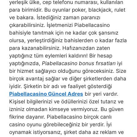
yerleşik ülke, cep telefonu numarası, kullanılan
para birimidir. Bu oyunlar poker, blackjack, rulet
ve bakara. İstediğiniz zaman paranızı
çıkarabilirsiniz. İşletmenizi Piabellacasino
bahisiyle tanıtmak için ne kadar çok şansınız
olursa, yerleştirdiğiniz bahislerden o kadar fazla
para kazanabilirsiniz. Hafızanızdan zaten
yaptığınız tüm eylemleri kaldırın! Bir hesap
yaptığınızda,
Piabellacasino bonus fırsatları
iyi
bir hizmet sağlayıcı olduğunu göreceksiniz. Size
birçok avantaj sağlar ve diğer şirketlerden daha
iyidir. Şirketin bir adı ve faaliyet gösterdiği
Piabellacasino Güncel Adres
bir yeri vardır.
Kişisel bilgilerinizi ve ödüllerinizi özel tutarız ve
izniniz olmadan kimseye vermiyoruz. Bu güven
fikrine dayanır. Piabellacasino birçok canlı
casino oyunu görebileceğiniz bir yerdir. İyi
oynamak istiyorsanız, şirket daha az reklam ve