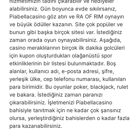
hizmetimizin tadını çıkarabilir ve hediyeler
alabilirsiniz. Gün boyunca evde sıkılırsanız,
Piabellacasino göz atın ve RA OF RIM oynayın
ve büyük ödüller kazanın. Site çok popüler ve
bunun gibi başka birçok sitesi var. İstediğiniz
zaman orada oyun oynayabilirsiniz. Aşağıda,
casino meraklılarının birçok ilk dakika golcüleri
için kupon oluşturdukları olağanüstü spor
etkinliklerinin bir listesi bulunmaktadır. Boş
alanlar, kullanıcı adı, e-posta adresi, şifre,
yerleşik ülke, cep telefonu numarası, kullanılan
para birimidir. Bu oyunlar poker, blackjack, rulet
ve bakara. İstediğiniz zaman paranızı
çıkarabilirsiniz. İşletmenizi Piabellacasino
bahisiyle tanıtmak için ne kadar çok şansınız
olursa, yerleştirdiğiniz bahislerden o kadar fazla
para kazanabilirsiniz.