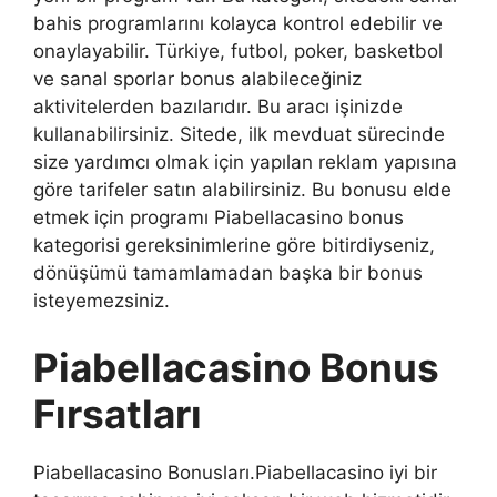
bahis programlarını kolayca kontrol edebilir ve
onaylayabilir. Türkiye, futbol, poker, basketbol
ve sanal sporlar bonus alabileceğiniz
aktivitelerden bazılarıdır. Bu aracı işinizde
kullanabilirsiniz. Sitede, ilk mevduat sürecinde
size yardımcı olmak için yapılan reklam yapısına
göre tarifeler satın alabilirsiniz. Bu bonusu elde
etmek için programı Piabellacasino bonus
kategorisi gereksinimlerine göre bitirdiyseniz,
dönüşümü tamamlamadan başka bir bonus
isteyemezsiniz.
Piabellacasino Bonus
Fırsatları
Piabellacasino Bonusları.Piabellacasino iyi bir