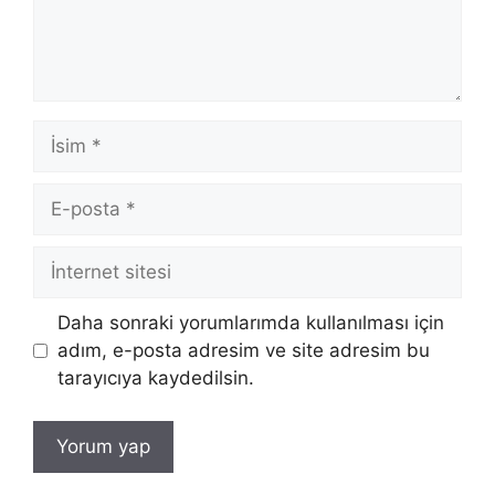
İsim
E-
posta
İnternet
sitesi
Daha sonraki yorumlarımda kullanılması için
adım, e-posta adresim ve site adresim bu
tarayıcıya kaydedilsin.