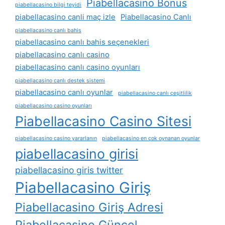
Piabellacasino Bonus
piabellacasino bilgi teyidi
piabellacasino canli maç izle
Piabellacasino Canlı
piabellacasino canlı bahis
piabellacasino canlı bahis seçenekleri
piabellacasino canlı casino
piabellacasino canlı casino oyunları
piabellacasino canlı destek sistemi
piabellacasino canlı oyunlar
piabellacasino canlı çeşitlilik
piabellacasino casino oyunları
Piabellacasino Casino Sitesi
piabellacasino casino yararlanın
piabellacasino en çok oynanan oyunlar
piabellacasino girisi
piabellacasino giris twitter
Piabellacasino Giriş
Piabellacasino Giriş Adresi
Piabellacasino Güncel