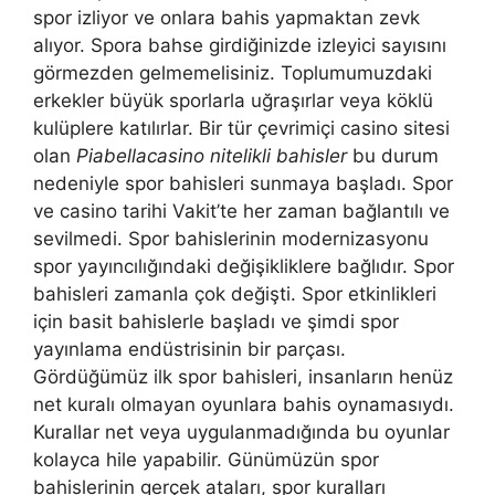
spor izliyor ve onlara bahis yapmaktan zevk
alıyor. Spora bahse girdiğinizde izleyici sayısını
görmezden gelmemelisiniz. Toplumumuzdaki
erkekler büyük sporlarla uğraşırlar veya köklü
kulüplere katılırlar. Bir tür çevrimiçi casino sitesi
olan
Piabellacasino nitelikli bahisler
bu durum
nedeniyle spor bahisleri sunmaya başladı. Spor
ve casino tarihi Vakit’te her zaman bağlantılı ve
sevilmedi. Spor bahislerinin modernizasyonu
spor yayıncılığındaki değişikliklere bağlıdır. Spor
bahisleri zamanla çok değişti. Spor etkinlikleri
için basit bahislerle başladı ve şimdi spor
yayınlama endüstrisinin bir parçası.
Gördüğümüz ilk spor bahisleri, insanların henüz
net kuralı olmayan oyunlara bahis oynamasıydı.
Kurallar net veya uygulanmadığında bu oyunlar
kolayca hile yapabilir. Günümüzün spor
bahislerinin gerçek ataları, spor kuralları