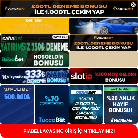
×
PIABELLACASINO GİRİŞ İÇİN TIKLAYINIZ!