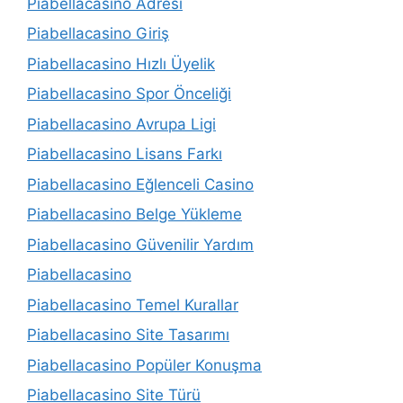
Piabellacasino Adresi
Piabellacasino Giriş
Piabellacasino Hızlı Üyelik
Piabellacasino Spor Önceliği
Piabellacasino Avrupa Ligi
Piabellacasino Lisans Farkı
Piabellacasino Eğlenceli Casino
Piabellacasino Belge Yükleme
Piabellacasino Güvenilir Yardım
Piabellacasino
Piabellacasino Temel Kurallar
Piabellacasino Site Tasarımı
Piabellacasino Popüler Konuşma
Piabellacasino Site Türü