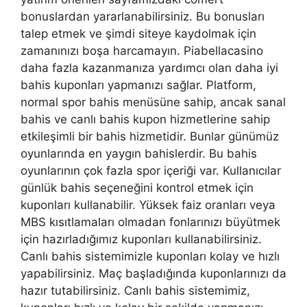
bonuslardan yararlanabilirsiniz. Bu bonusları
talep etmek ve şimdi siteye kaydolmak için
zamanınızı boşa harcamayın. Piabellacasino
daha fazla kazanmanıza yardımcı olan daha iyi
bahis kuponları yapmanızı sağlar. Platform,
normal spor bahis menüsüne sahip, ancak sanal
bahis ve canlı bahis kupon hizmetlerine sahip
etkileşimli bir bahis hizmetidir. Bunlar günümüz
oyunlarında en yaygın bahislerdir. Bu bahis
oyunlarının çok fazla spor içeriği var. Kullanıcılar
günlük bahis seçeneğini kontrol etmek için
kuponları kullanabilir. Yüksek faiz oranları veya
MBS kısıtlamaları olmadan fonlarınızı büyütmek
için hazırladığımız kuponları kullanabilirsiniz.
Canlı bahis sistemimizle kuponları kolay ve hızlı
yapabilirsiniz. Maç başladığında kuponlarınızı da
hazır tutabilirsiniz. Canlı bahis sistemimiz,