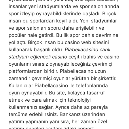
insanlar yeni stadyumlarda ve spor salonlarında
spor izleyip oynayabildiklerinde başladı. Birçok
insan bu sporlardan keyif aldı. Yeni stadyumlar
ve spor salonları sporu daha erişilebilir ve
popüler hale getirdi. Bu ilk spor bahis devrimine
yol açtı. Birçok insan bu casino web sitesini
kullanarak başarılı oldu.
Piabellacasino canlı
stadyum eğlenceli casino
çeşitli bahis ve casino
oyunlarını sınırsız oynayabileceğiniz çevrimiçi
platformlardan biridir. Piabellacasino uzun
zamandır çevrimiçi oyunlar yürüten bir şirkettir.
Kullanıcılar Piabellacasino ile telefonlarında
oyun oynayabilir. Bu site, kolayca tasarruf
etmek ve para almak için teknolojiyi
kullanmanızı sağlar. Ayrıca daha az parayla
tercüme edebilirsiniz. Bankanız üzerinden
yatırım yapmanın yanı sıra, her zaman özel
yatırım önerileri sayfamızdaki cömert