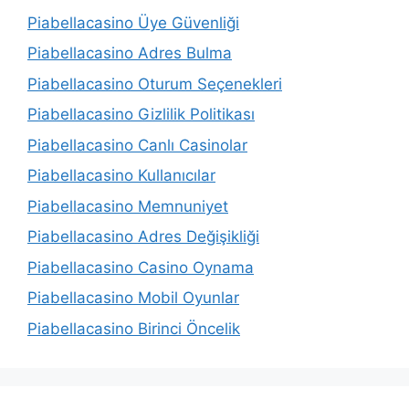
Piabellacasino Üye Güvenliği
Piabellacasino Adres Bulma
Piabellacasino Oturum Seçenekleri
Piabellacasino Gizlilik Politikası
Piabellacasino Canlı Casinolar
Piabellacasino Kullanıcılar
Piabellacasino Memnuniyet
Piabellacasino Adres Değişikliği
Piabellacasino Casino Oynama
Piabellacasino Mobil Oyunlar
Piabellacasino Birinci Öncelik