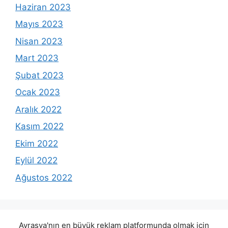
Haziran 2023
Mayıs 2023
Nisan 2023
Mart 2023
Şubat 2023
Ocak 2023
Aralık 2022
Kasım 2022
Ekim 2022
Eylül 2022
Ağustos 2022
Avrasya'nın en büyük reklam platformunda olmak için