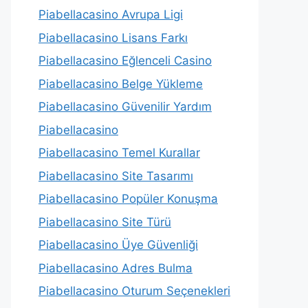
Piabellacasino Avrupa Ligi
Piabellacasino Lisans Farkı
Piabellacasino Eğlenceli Casino
Piabellacasino Belge Yükleme
Piabellacasino Güvenilir Yardım
Piabellacasino
Piabellacasino Temel Kurallar
Piabellacasino Site Tasarımı
Piabellacasino Popüler Konuşma
Piabellacasino Site Türü
Piabellacasino Üye Güvenliği
Piabellacasino Adres Bulma
Piabellacasino Oturum Seçenekleri