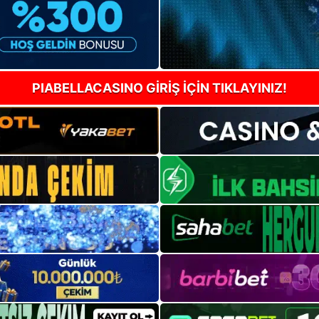
PIABELLACASINO GİRİŞ İÇİN TIKLAYINIZ!