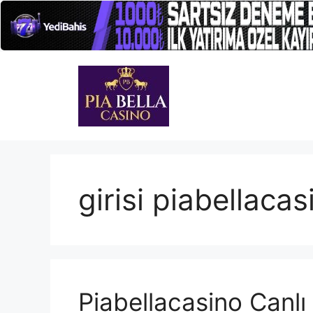
İçeriğe
atla
girisi piabellacas
Piabellacasino Canlı