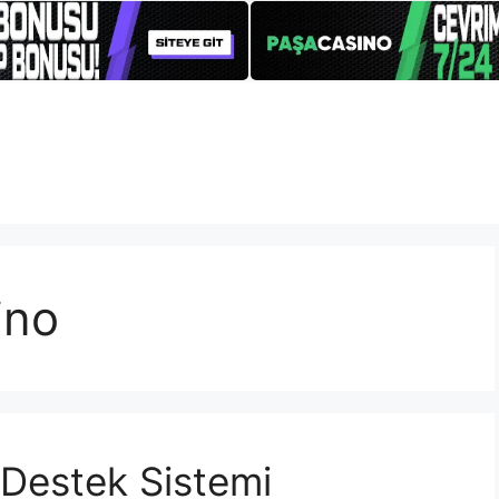
ino
 Destek Sistemi