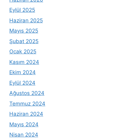
Eylül 2025
Haziran 2025
Mayıs 2025
Şubat 2025
Ocak 2025
Kasım 2024
Ekim 2024
Eylül 2024
Ağustos 2024
Temmuz 2024
Haziran 2024
Mayıs 2024
Nisan 2024