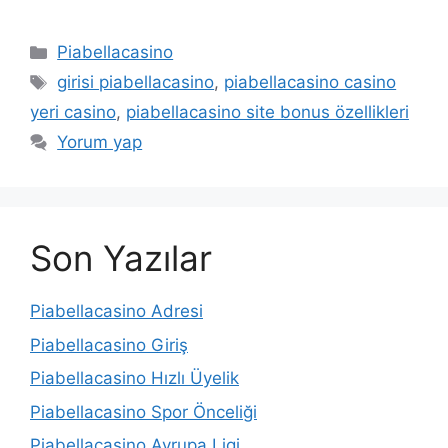
Kategoriler
Piabellacasino
Etiketler
girisi piabellacasino
,
piabellacasino casino
yeri casino
,
piabellacasino site bonus özellikleri
Yorum yap
Son Yazılar
Piabellacasino Adresi
Piabellacasino Giriş
Piabellacasino Hızlı Üyelik
Piabellacasino Spor Önceliği
Piabellacasino Avrupa Ligi