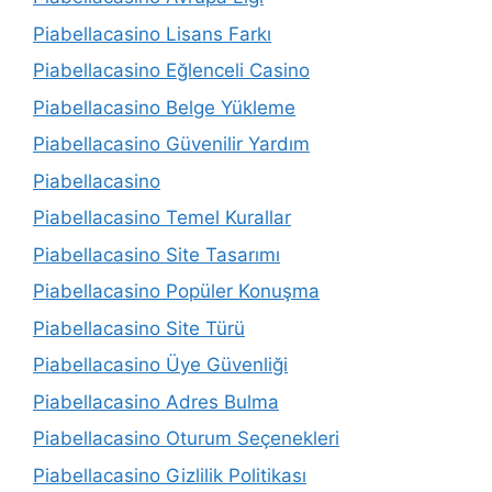
Piabellacasino Lisans Farkı
Piabellacasino Eğlenceli Casino
Piabellacasino Belge Yükleme
Piabellacasino Güvenilir Yardım
Piabellacasino
Piabellacasino Temel Kurallar
Piabellacasino Site Tasarımı
Piabellacasino Popüler Konuşma
Piabellacasino Site Türü
Piabellacasino Üye Güvenliği
Piabellacasino Adres Bulma
Piabellacasino Oturum Seçenekleri
Piabellacasino Gizlilik Politikası