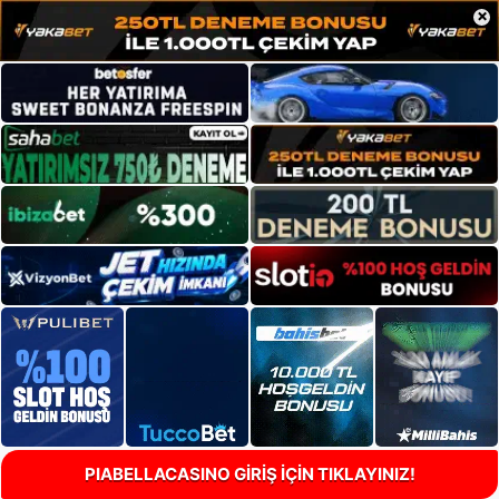
×
PIABELLACASINO GİRİŞ İÇİN TIKLAYINIZ!