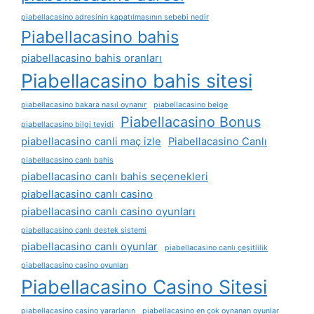
piabellacasino adresinin kapatılmasının sebebi nedir
Piabellacasino bahis
piabellacasino bahis oranları
Piabellacasino bahis sitesi
piabellacasino bakara nasıl oynanır
piabellacasino belge
Piabellacasino Bonus
piabellacasino bilgi teyidi
piabellacasino canli maç izle
Piabellacasino Canlı
piabellacasino canlı bahis
piabellacasino canlı bahis seçenekleri
piabellacasino canlı casino
piabellacasino canlı casino oyunları
piabellacasino canlı destek sistemi
piabellacasino canlı oyunlar
piabellacasino canlı çeşitlilik
piabellacasino casino oyunları
Piabellacasino Casino Sitesi
piabellacasino casino yararlanın
piabellacasino en çok oynanan oyunlar