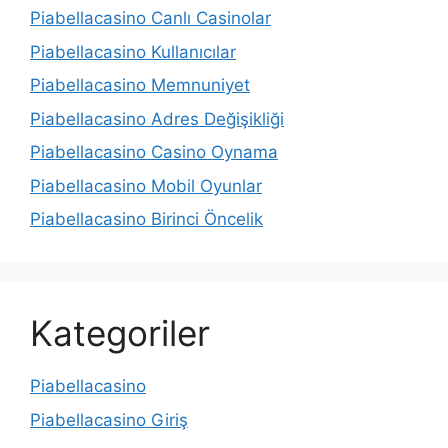
Piabellacasino Canlı Casinolar
Piabellacasino Kullanıcılar
Piabellacasino Memnuniyet
Piabellacasino Adres Değişikliği
Piabellacasino Casino Oynama
Piabellacasino Mobil Oyunlar
Piabellacasino Birinci Öncelik
Kategoriler
Piabellacasino
Piabellacasino Giriş