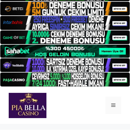
İçeriğe
atla
Menü