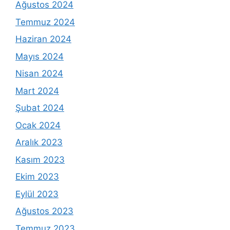
Ağustos 2024
Temmuz 2024
Haziran 2024
Mayıs 2024
Nisan 2024
Mart 2024
Şubat 2024
Ocak 2024
Aralık 2023
Kasım 2023
Ekim 2023
Eylül 2023
Ağustos 2023
Temmuz 2023