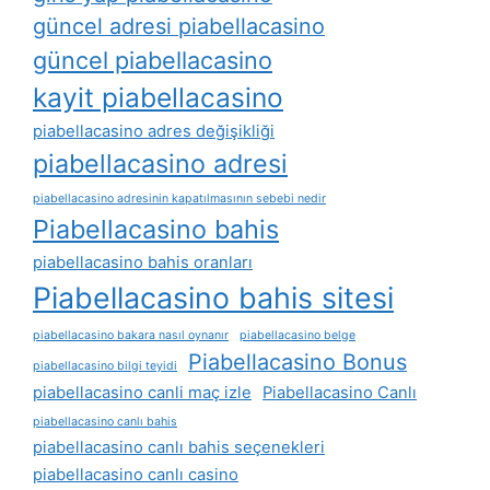
güncel adresi piabellacasino
güncel piabellacasino
kayit piabellacasino
piabellacasino adres değişikliği
piabellacasino adresi
piabellacasino adresinin kapatılmasının sebebi nedir
Piabellacasino bahis
piabellacasino bahis oranları
Piabellacasino bahis sitesi
piabellacasino bakara nasıl oynanır
piabellacasino belge
Piabellacasino Bonus
piabellacasino bilgi teyidi
piabellacasino canli maç izle
Piabellacasino Canlı
piabellacasino canlı bahis
piabellacasino canlı bahis seçenekleri
piabellacasino canlı casino