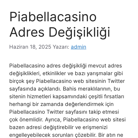
Piabellacasino
Adres Değişikliği
Haziran 18, 2025
Yazarı:
admin
Piabellacasino adres değişikliği mevcut adres
değişiklikleri, etkinlikler ve bazı yarışmalar gibi
birçok şey Piabellacasino web sitesinin Twitter
sayfasında açıklandı. Bahis meraklılarının, bu
sitenin hizmetleri kapsamındaki çeşitli fırsatları
herhangi bir zamanda değerlendirmek için
Piabellacasino Twitter sayfasını takip etmesi
çok önemlidir. Ayrıca, Piabellacasino web sitesi
bazen adresi değiştirebilir ve erişmenizi
engelleyebilecek sorunları çözebilir. Bir atın ne