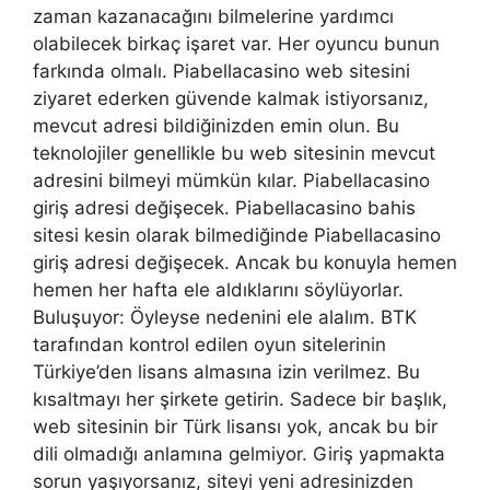
zaman kazanacağını bilmelerine yardımcı
olabilecek birkaç işaret var. Her oyuncu bunun
farkında olmalı. Piabellacasino web sitesini
ziyaret ederken güvende kalmak istiyorsanız,
mevcut adresi bildiğinizden emin olun. Bu
teknolojiler genellikle bu web sitesinin mevcut
adresini bilmeyi mümkün kılar. Piabellacasino
giriş adresi değişecek. Piabellacasino bahis
sitesi kesin olarak bilmediğinde Piabellacasino
giriş adresi değişecek. Ancak bu konuyla hemen
hemen her hafta ele aldıklarını söylüyorlar.
Buluşuyor: Öyleyse nedenini ele alalım. BTK
tarafından kontrol edilen oyun sitelerinin
Türkiye’den lisans almasına izin verilmez. Bu
kısaltmayı her şirkete getirin. Sadece bir başlık,
web sitesinin bir Türk lisansı yok, ancak bu bir
dili olmadığı anlamına gelmiyor. Giriş yapmakta
sorun yaşıyorsanız, siteyi yeni adresinizden