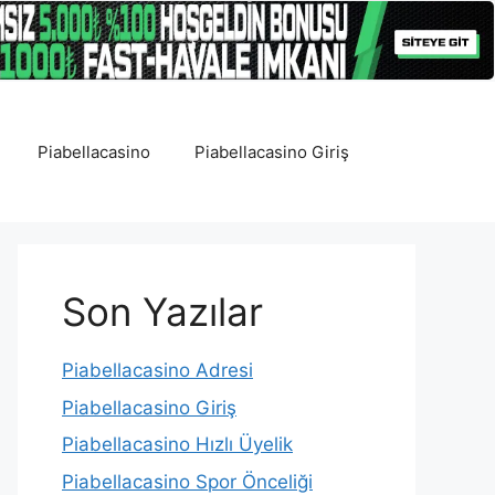
Piabellacasino
Piabellacasino Giriş
Son Yazılar
Piabellacasino Adresi
Piabellacasino Giriş
Piabellacasino Hızlı Üyelik
Piabellacasino Spor Önceliği