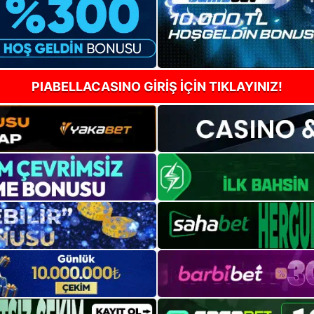
PIABELLACASINO GİRİŞ İÇİN TIKLAYINIZ!