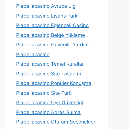
Piabellacasino Avrupa Ligi
Piabellacasino Lisans Farkı
Piabellacasino Eğlenceli Casino
Piabellacasino Belge Yükleme
Piabellacasino Güvenilir Yardım
Piabellacasino
Piabellacasino Temel Kurallar
Piabellacasino Site Tasarımı
Piabellacasino Popüler Konuşma
Piabellacasino Site Türü
Piabellacasino Üye Güvenliği
Piabellacasino Adres Bulma
Piabellacasino Oturum Seçenekleri