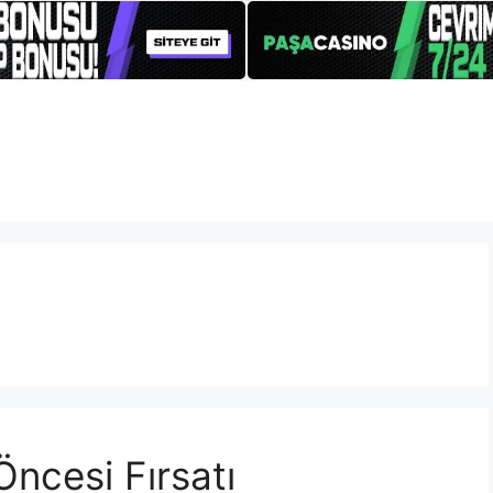
ncesi Fırsatı