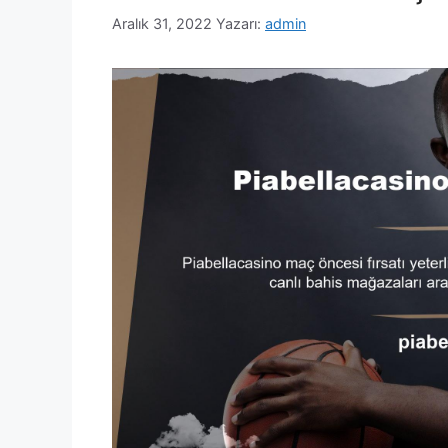
Aralık 31, 2022
Yazarı:
admin