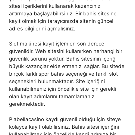
sitesi içeriklerini kullanarak kazancınızı
artırmaya başlayabilirsiniz. Bir bahis sitesine
kayıt olmak için tarayıcınızda sitenin güncel
adres bilgilerini açmalısınız.
Slot makinesi kayıt işlemleri son derece
güvenlidir. Web sitesini kullanırken herhangi bir
güvenlik sorunu yoktur. Bahis sitesinin içeriği
büyük kazançlar elde etmenizi sağlar. Bu sitede
birçok farklı spor bahis seçeneği ve farklı slot
seçenekleri bulunmaktadır. Site içeriğini
kullanabilmeniz için öncelikle site için gerekli
olan kayıt adımlarını tamamlamanız
gerekmektedir.
Piabellacasino kaydı güvenli olduğu için siteye
kolayca kayıt olabilirsiniz. Bahis sitesi içeriğini
kullanabilmek için öncelikle kendi adınıza bir