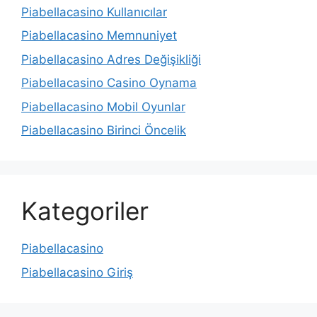
Piabellacasino Kullanıcılar
Piabellacasino Memnuniyet
Piabellacasino Adres Değişikliği
Piabellacasino Casino Oynama
Piabellacasino Mobil Oyunlar
Piabellacasino Birinci Öncelik
Kategoriler
Piabellacasino
Piabellacasino Giriş