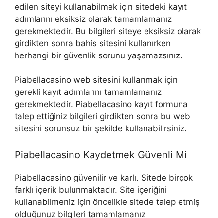
edilen siteyi kullanabilmek için sitedeki kayıt
adımlarını eksiksiz olarak tamamlamanız
gerekmektedir. Bu bilgileri siteye eksiksiz olarak
girdikten sonra bahis sitesini kullanırken
herhangi bir güvenlik sorunu yaşamazsınız.
Piabellacasino web sitesini kullanmak için
gerekli kayıt adımlarını tamamlamanız
gerekmektedir. Piabellacasino kayıt formuna
talep ettiğiniz bilgileri girdikten sonra bu web
sitesini sorunsuz bir şekilde kullanabilirsiniz.
Piabellacasino Kaydetmek Güvenli Mi
Piabellacasino güvenilir ve karlı. Sitede birçok
farklı içerik bulunmaktadır. Site içeriğini
kullanabilmeniz için öncelikle sitede talep etmiş
olduğunuz bilgileri tamamlamanız