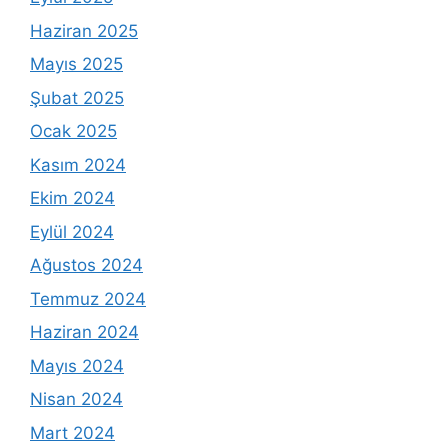
Haziran 2025
Mayıs 2025
Şubat 2025
Ocak 2025
Kasım 2024
Ekim 2024
Eylül 2024
Ağustos 2024
Temmuz 2024
Haziran 2024
Mayıs 2024
Nisan 2024
Mart 2024