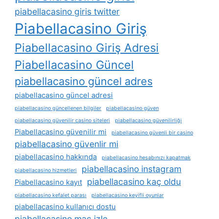
piabellacasino giris twitter
Piabellacasino Giriş
Piabellacasino Giriş Adresi
Piabellacasino Güncel
piabellacasino güncel adres
piabellacasino güncel adresi
piabellacasino güncellenen bilgiler
piabellacasino güven
piabellacasino güvenilir casino siteleri
piabellacasino güvenilirliği
Piabellacasino güvenilir mi
piabellacasino güvenli bir casino
piabellacasino güvenlir mi
piabellacasino hakkında
piabellacasino hesabınızı kapatmak
piabellacasino instagram
piabellacasino hizmetleri
piabellacasino kaç oldu
Piabellacasino kayıt
piabellacasino kefalet parası
piabellacasino keyifli oyunlar
piabellacasino kullanıcı dostu
piabellacasino maç izle