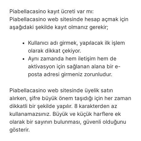
Piabellacasino kayıt ücreti var mı:
Piabellacasino web sitesinde hesap açmak için
aşağıdaki şekilde kayıt olmanız gerekir;
Kullanıcı adı girmek, yapılacak ilk işlem
olarak dikkat çekiyor.
Aynı zamanda hem iletişim hem de
aktivasyon için sağlanan alana bir e-
posta adresi girmeniz zorunludur.
Piabellacasino web sitesinde üyelik satın
alırken, şifre büyük önem taşıdığı için her zaman
dikkatli bir şekilde yapılır. 8 karakterden az
kullanamazsınız. Büyük ve küçük harflere ek
olarak bir sayının bulunması, güvenli olduğunu
gösterir.