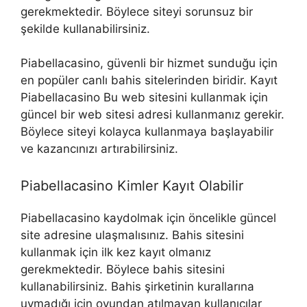
gerekmektedir. Böylece siteyi sorunsuz bir
şekilde kullanabilirsiniz.
Piabellacasino, güvenli bir hizmet sunduğu için
en popüler canlı bahis sitelerinden biridir. Kayıt
Piabellacasino Bu web sitesini kullanmak için
güncel bir web sitesi adresi kullanmanız gerekir.
Böylece siteyi kolayca kullanmaya başlayabilir
ve kazancınızı artırabilirsiniz.
Piabellacasino Kimler Kayıt Olabilir
Piabellacasino kaydolmak için öncelikle güncel
site adresine ulaşmalısınız. Bahis sitesini
kullanmak için ilk kez kayıt olmanız
gerekmektedir. Böylece bahis sitesini
kullanabilirsiniz. Bahis şirketinin kurallarına
uymadığı için oyundan atılmayan kullanıcılar