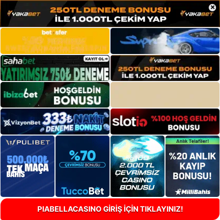
×
PIABELLACASINO GİRİŞ İÇİN TIKLAYINIZ!