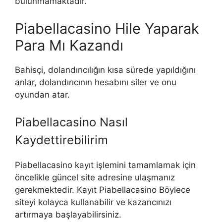
bulunmamaktadır.
Piabellacasino Hile Yaparak
Para Mı Kazandı
Bahisçi, dolandırıcılığın kısa sürede yapıldığını
anlar, dolandırıcının hesabını siler ve onu
oyundan atar.
Piabellacasino Nasıl
Kaydettirebilirim
Piabellacasino kayıt işlemini tamamlamak için
öncelikle güncel site adresine ulaşmanız
gerekmektedir. Kayıt Piabellacasino Böylece
siteyi kolayca kullanabilir ve kazancınızı
artırmaya başlayabilirsiniz.