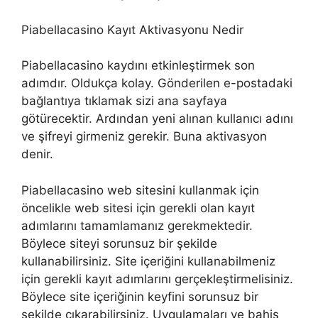
Piabellacasino Kayıt Aktivasyonu Nedir
Piabellacasino kaydını etkinleştirmek son
adımdır. Oldukça kolay. Gönderilen e-postadaki
bağlantıya tıklamak sizi ana sayfaya
götürecektir. Ardından yeni alınan kullanıcı adını
ve şifreyi girmeniz gerekir. Buna aktivasyon
denir.
Piabellacasino web sitesini kullanmak için
öncelikle web sitesi için gerekli olan kayıt
adımlarını tamamlamanız gerekmektedir.
Böylece siteyi sorunsuz bir şekilde
kullanabilirsiniz. Site içeriğini kullanabilmeniz
için gerekli kayıt adımlarını gerçekleştirmelisiniz.
Böylece site içeriğinin keyfini sorunsuz bir
şekilde çıkarabilirsiniz. Uygulamaları ve bahis