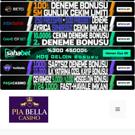
İçeriğe
atla
Menü