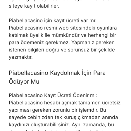
siteye kayıt olabilirler.
Piabellacasino için kayıt ücreti var mı:
Piabellacasino resmi web sitesindeki oyunlara
katılmak üyelik ile mümkündür ve herhangi bir
para ödemeniz gerekmez. Yapmanız gereken
istenen bilgileri doğru ve sorunsuz bir şekilde
yazmaktır.
Piabellacasino Kaydolmak İçin Para
Ödüyor Mu
Piabellacasino Kayıt Ücreti Ödenir mi:
Piabellacasino hesabı açmak tamamen ücretsiz
yapılması gereken zorunlu bir işlemdir. Bu
sayede cebinizden tek kuruş çıkmadan anında
kaydınızı oluşturabilirsiniz. Aynı zamanda, bu