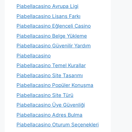
Piabellacasino Avrupa Ligi
Piabellacasino Lisans Farkı
Piabellacasino Eğlenceli Casino
Piabellacasino Belge Yükleme
Piabellacasino Güvenilir Yardım
Piabellacasino
Piabellacasino Temel Kurallar
Piabellacasino Site Tasarımı
Piabellacasino Popüler Konuşma
Piabellacasino Site Türü
Piabellacasino Üye Güvenliği
Piabellacasino Adres Bulma
Piabellacasino Oturum Seçenekleri