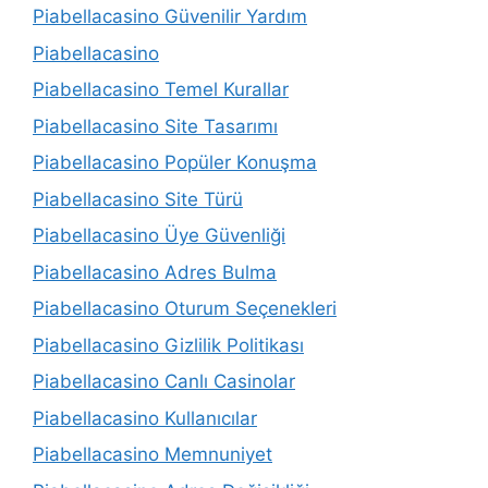
Piabellacasino Güvenilir Yardım
Piabellacasino
Piabellacasino Temel Kurallar
Piabellacasino Site Tasarımı
Piabellacasino Popüler Konuşma
Piabellacasino Site Türü
Piabellacasino Üye Güvenliği
Piabellacasino Adres Bulma
Piabellacasino Oturum Seçenekleri
Piabellacasino Gizlilik Politikası
Piabellacasino Canlı Casinolar
Piabellacasino Kullanıcılar
Piabellacasino Memnuniyet