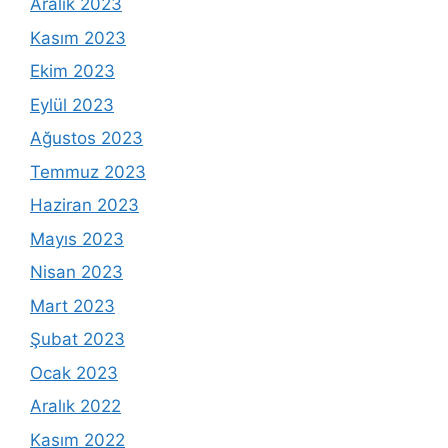
Aralık 2023
Kasım 2023
Ekim 2023
Eylül 2023
Ağustos 2023
Temmuz 2023
Haziran 2023
Mayıs 2023
Nisan 2023
Mart 2023
Şubat 2023
Ocak 2023
Aralık 2022
Kasım 2022