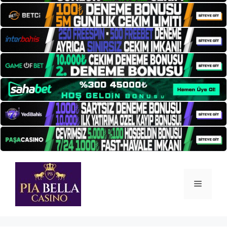
İçeriğe
atla
Menü