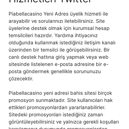
Piabellacasino Yeni Adres üyelik hizmeti ile
arayabilir ve sorularınızı iletebilirsiniz. Site
üyelerine destek olmak için kurumsal hesap
temsilcileri hazırdır. Yardıma ihtiyacınız
olduğunda kullanmak istediğiniz iletişim kanalı
üzerinden bir temsilci ile görüşebilirsiniz. Bir
canlı destek hattına giriş yapmak veya web
sitesinde listelenen e-posta adresine bir e-
posta göndermek genellikle sorununuzu
çözecektir.
Piabellacasino yeni adresi bahis sitesi birçok
promosyon sunmaktadır. Site kullanıcıları hak
ettikleri promosyonlardan yararlanabilirler.
Sitedeki promosyonları istediğiniz zaman
görüntüleyebilirsiniz ve yalnızca gerekli koşulları