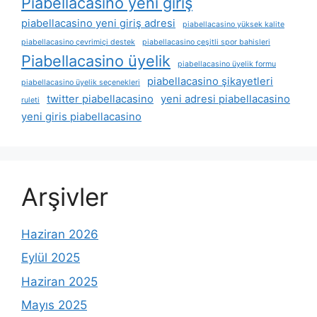
Piabellacasino yeni giriş
piabellacasino yeni giriş adresi
piabellacasino yüksek kalite
piabellacasino çevrimiçi destek
piabellacasino çeşitli spor bahisleri
Piabellacasino üyelik
piabellacasino üyelik formu
piabellacasino şikayetleri
piabellacasino üyelik seçenekleri
twitter piabellacasino
yeni adresi piabellacasino
ruleti
yeni giris piabellacasino
Arşivler
Haziran 2026
Eylül 2025
Haziran 2025
Mayıs 2025