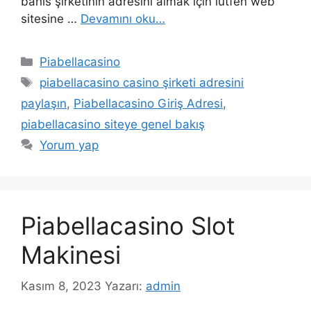
bahis şirketinin adresini almak için lütfen web
sitesine …
Devamını oku…
Kategoriler
Piabellacasino
Etiketler
piabellacasino casino şirketi adresini
paylaşın
,
Piabellacasino Giriş Adresi
,
piabellacasino siteye genel bakış
Yorum yap
Piabellacasino Slot
Makinesi
Kasım 8, 2023
Yazarı:
admin