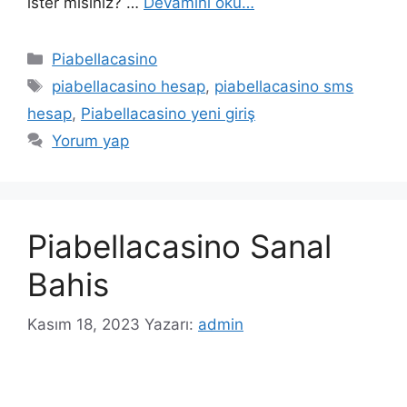
ister misiniz? …
Devamını oku…
Kategoriler
Piabellacasino
Etiketler
piabellacasino hesap
,
piabellacasino sms
hesap
,
Piabellacasino yeni giriş
Yorum yap
Piabellacasino Sanal
Bahis
Kasım 18, 2023
Yazarı:
admin