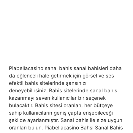
Piabellacasino sanal bahis sanal bahisleri daha
da eğlenceli hale getirmek için görsel ve ses
efektli bahis sitelerinde şansınızı
deneyebilirsiniz. Bahis sitelerinde sanal bahis
kazanmayı seven kullanıcılar bir seçenek
bulacaktır. Bahis sitesi oranları, her bütçeye
sahip kullanıcıların geniş çapta erişebileceği
şekilde ayarlanmıştır. Sanal bahis ile size uygun
oranları bulun. Piabellacasino Bahsi Sanal Bahis