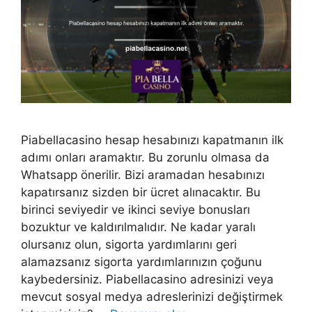
Piabellacasino hesap hesabınızı kapatmanın ilk
adımı onları aramaktır. Bu zorunlu olmasa da
Whatsapp önerilir. Bizi aramadan hesabınızı
kapatırsanız sizden bir ücret alınacaktır. Bu
birinci seviyedir ve ikinci seviye bonusları
bozuktur ve kaldırılmalıdır. Ne kadar yaralı
olursanız olun, sigorta yardımlarını geri
alamazsanız sigorta yardımlarınızın çoğunu
kaybedersiniz. Piabellacasino adresinizi veya
mevcut sosyal medya adreslerinizi değiştirmek