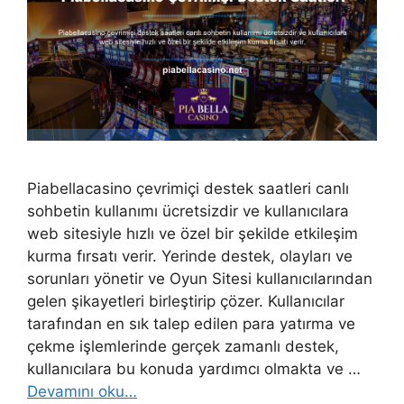
Piabellacasino çevrimiçi destek saatleri canlı
sohbetin kullanımı ücretsizdir ve kullanıcılara
web sitesiyle hızlı ve özel bir şekilde etkileşim
kurma fırsatı verir. Yerinde destek, olayları ve
sorunları yönetir ve Oyun Sitesi kullanıcılarından
gelen şikayetleri birleştirip çözer. Kullanıcılar
tarafından en sık talep edilen para yatırma ve
çekme işlemlerinde gerçek zamanlı destek,
kullanıcılara bu konuda yardımcı olmakta ve …
Devamını oku…