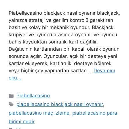
Piabellacasino blackjack nasıl oynanır blackjack,
yalnızca strateji ve gerilim kontrolü gerektiren
basit ve kolay bir mekanik oyundur. Blackjack,
krupiyer ve oyuncu arasında oynanır ve oyuncu
bahis koyduktan sonra iki kart dağıtılır.
Dağıtıcının kartlarından biri kapalı olarak oyunun
sonunda açılır. Oyuncular, açık bir desteye yeni
kartlar ekleyerek, kartları iki desteye bölerek
veya hiçbir şey yapmadan kartları …
Devamını
oku…
Kategoriler
Piabellacasino
Etiketler
piabellacasino blackjack nasıl oynanır
,
piabellacasino maç izleme
,
piabellacasino para
birimi nedir