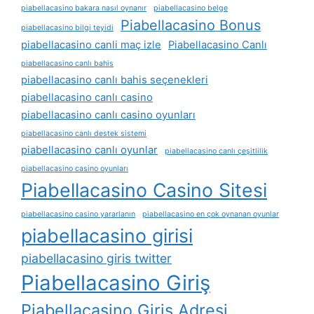
piabellacasino bakara nasıl oynanır
piabellacasino belge
Piabellacasino Bonus
piabellacasino bilgi teyidi
piabellacasino canli maç izle
Piabellacasino Canlı
piabellacasino canlı bahis
piabellacasino canlı bahis seçenekleri
piabellacasino canlı casino
piabellacasino canlı casino oyunları
piabellacasino canlı destek sistemi
piabellacasino canlı oyunlar
piabellacasino canlı çeşitlilik
piabellacasino casino oyunları
Piabellacasino Casino Sitesi
piabellacasino casino yararlanın
piabellacasino en çok oynanan oyunlar
piabellacasino girisi
piabellacasino giris twitter
Piabellacasino Giriş
Piabellacasino Giriş Adresi