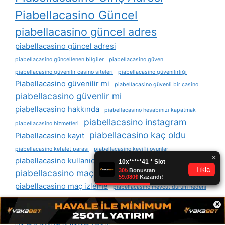
Piabellacasino Güncel
piabellacasino güncel adres
piabellacasino güncel adresi
piabellacasino güncellenen bilgiler
piabellacasino güven
piabellacasino güvenilir casino siteleri
piabellacasino güvenilirliği
Piabellacasino güvenilir mi
piabellacasino güvenli bir casino
piabellacasino güvenlir mi
piabellacasino hakkında
piabellacasino hesabınızı kapatmak
piabellacasino instagram
piabellacasino hizmetleri
piabellacasino kaç oldu
Piabellacasino kayıt
piabellacasino kefalet parası
piabellacasino keyifli oyunlar
piabellacasino kullanıcı dostu
piabellacasino maç izle
piabellacasino maç izleme
piabellacasino mevcut durum nedeni
piabellacasino mevcut oturum açma adresi
×
Piabellacasino Nasıl Para Çekilir
piabellacasino ne tür bahisler mevcut