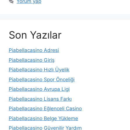
Yorum yap
Son Yazılar
Piabellacasino Adresi
Piabellacasino Giriş
Piabellacasino Hızlı Üyelik
Piabellacasino Spor Önceliği
Piabellacasino Avrupa Ligi
Piabellacasino Lisans Farkı
Piabellacasino Eğlenceli Casino
Piabellacasino Belge Yükleme
Piabellacasino Güvenilir Yardım