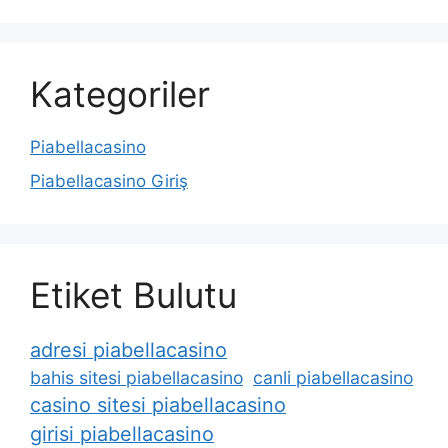
Kategoriler
Piabellacasino
Piabellacasino Giriş
Etiket Bulutu
adresi piabellacasino
bahis sitesi piabellacasino
canli piabellacasino
casino sitesi piabellacasino
girisi piabellacasino