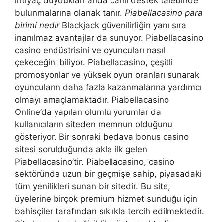
ihtiyaç duydukları anda canlı destek talebinde
bulunmalarına olanak tanır.
Piabellacasino para
birimi nedir
Blackjack güvenilirliğin yanı sıra
inanılmaz avantajlar da sunuyor. Piabellacasino
casino endüstrisini ve oyuncuları nasıl
çekeceğini biliyor. Piabellacasino, çeşitli
promosyonlar ve yüksek oyun oranları sunarak
oyuncuların daha fazla kazanmalarına yardımcı
olmayı amaçlamaktadır. Piabellacasino
Online’da yapılan olumlu yorumlar da
kullanıcıların siteden memnun olduğunu
gösteriyor. Bir sonraki bedava bonus casino
sitesi sorulduğunda akla ilk gelen
Piabellacasino’tir. Piabellacasino, casino
sektöründe uzun bir geçmişe sahip, piyasadaki
tüm yenilikleri sunan bir sitedir. Bu site,
üyelerine birçok premium hizmet sunduğu için
bahisçiler tarafından sıklıkla tercih edilmektedir.