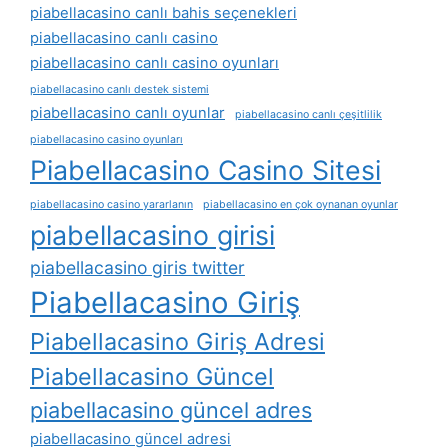
piabellacasino canlı bahis seçenekleri
piabellacasino canlı casino
piabellacasino canlı casino oyunları
piabellacasino canlı destek sistemi
piabellacasino canlı oyunlar
piabellacasino canlı çeşitlilik
piabellacasino casino oyunları
Piabellacasino Casino Sitesi
piabellacasino casino yararlanın
piabellacasino en çok oynanan oyunlar
piabellacasino girisi
piabellacasino giris twitter
Piabellacasino Giriş
Piabellacasino Giriş Adresi
Piabellacasino Güncel
piabellacasino güncel adres
piabellacasino güncel adresi