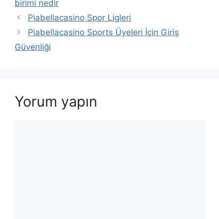
birimi nedir
Yazı
Piabellacasino Spor Ligleri
dolaşımı
Piabellacasino Sports Üyeleri İçin Giriş
Güvenliği
Yorum yapın
Yorum