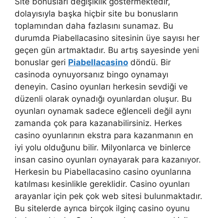
Site bonusları değişiklik göstermektedir,
dolayısıyla başka hiçbir site bu bonusların
toplamından daha fazlasını sunamaz. Bu
durumda Piabellacasino sitesinin üye sayısı her
geçen gün artmaktadır. Bu artış sayesinde yeni
bonuslar geri
Piabellacasino
döndü. Bir
casinoda oynuyorsanız bingo oynamayı
deneyin. Casino oyunları herkesin sevdiği ve
düzenli olarak oynadığı oyunlardan oluşur. Bu
oyunları oynamak sadece eğlenceli değil aynı
zamanda çok para kazanabilirsiniz. Herkes
casino oyunlarının ekstra para kazanmanın en
iyi yolu olduğunu bilir. Milyonlarca ve binlerce
insan casino oyunları oynayarak para kazanıyor.
Herkesin bu Piabellacasino casino oyunlarına
katılması kesinlikle gereklidir. Casino oyunları
arayanlar için pek çok web sitesi bulunmaktadır.
Bu sitelerde ayrıca birçok ilginç casino oyunu