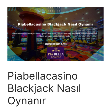
Piabellacasino
Blackjack Nasıl
Oynanır