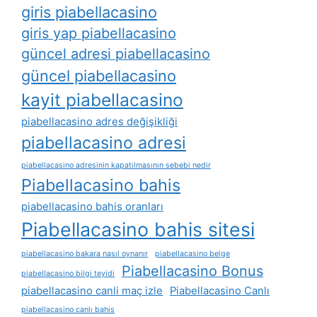
giris piabellacasino
giris yap piabellacasino
güncel adresi piabellacasino
güncel piabellacasino
kayit piabellacasino
piabellacasino adres değişikliği
piabellacasino adresi
piabellacasino adresinin kapatılmasının sebebi nedir
Piabellacasino bahis
piabellacasino bahis oranları
Piabellacasino bahis sitesi
piabellacasino bakara nasıl oynanır
piabellacasino belge
Piabellacasino Bonus
piabellacasino bilgi teyidi
piabellacasino canli maç izle
Piabellacasino Canlı
piabellacasino canlı bahis