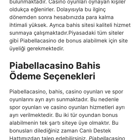
bulunmaktadır. Casino oyunları oynayan kişiler
oldukça eğlenirler. Dolayısıyla bu ilginç
dönemden sonra hesabınızda para kalma
ihtimali yüksek. Ayrıca bahis sitesi kaliteli hizmet
sunmaya çalışmaktadır.Piyasadaki tüm siteler
gibi Piabellacasino de bonus alabilmek için site
üyeliği gerekmektedir.
Piabellacasino Bahis
Ödeme Seçenekleri
Piabellacasino, bahis, casino oyunları ve spor
oyunlarını ayrı ayrı sunmaktadır. Bu nedenle
spor oyunları ve casino oyunları hizmetleri ayrı
ayrı verilmektedir. Bu iki tür oyundan bonus
alabilmenin tek şartı siteye üye olmaktır. Bu
bonusları dilediğiniz zaman Canlı Destek
Hattımızdan talep edebilirsiniz.
Piabellacasino