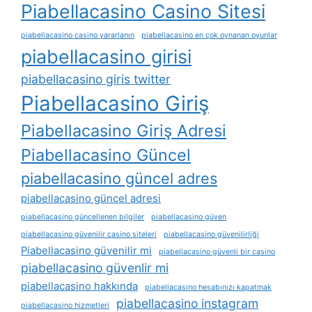
Piabellacasino Casino Sitesi
piabellacasino casino yararlanın
piabellacasino en çok oynanan oyunlar
piabellacasino girisi
piabellacasino giris twitter
Piabellacasino Giriş
Piabellacasino Giriş Adresi
Piabellacasino Güncel
piabellacasino güncel adres
piabellacasino güncel adresi
piabellacasino güncellenen bilgiler
piabellacasino güven
piabellacasino güvenilir casino siteleri
piabellacasino güvenilirliği
Piabellacasino güvenilir mi
piabellacasino güvenli bir casino
piabellacasino güvenlir mi
piabellacasino hakkında
piabellacasino hesabınızı kapatmak
piabellacasino instagram
piabellacasino hizmetleri