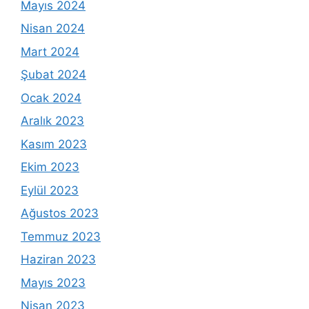
Mayıs 2024
Nisan 2024
Mart 2024
Şubat 2024
Ocak 2024
Aralık 2023
Kasım 2023
Ekim 2023
Eylül 2023
Ağustos 2023
Temmuz 2023
Haziran 2023
Mayıs 2023
Nisan 2023