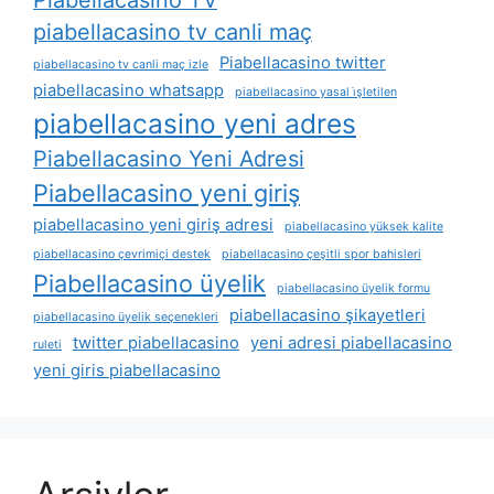
piabellacasino tv canli maç
Piabellacasino twitter
piabellacasino tv canli maç izle
piabellacasino whatsapp
piabellacasino yasal i̇şletilen
piabellacasino yeni adres
Piabellacasino Yeni Adresi
Piabellacasino yeni giriş
piabellacasino yeni giriş adresi
piabellacasino yüksek kalite
piabellacasino çevrimiçi destek
piabellacasino çeşitli spor bahisleri
Piabellacasino üyelik
piabellacasino üyelik formu
piabellacasino şikayetleri
piabellacasino üyelik seçenekleri
twitter piabellacasino
yeni adresi piabellacasino
ruleti
yeni giris piabellacasino