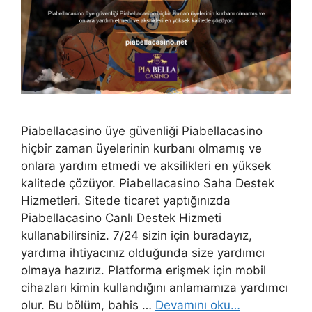
Piabellacasino üye güvenliği Piabellacasino
hiçbir zaman üyelerinin kurbanı olmamış ve
onlara yardım etmedi ve aksilikleri en yüksek
kalitede çözüyor. Piabellacasino Saha Destek
Hizmetleri. Sitede ticaret yaptığınızda
Piabellacasino Canlı Destek Hizmeti
kullanabilirsiniz. 7/24 sizin için buradayız,
yardıma ihtiyacınız olduğunda size yardımcı
olmaya hazırız. Platforma erişmek için mobil
cihazları kimin kullandığını anlamamıza yardımcı
olur. Bu bölüm, bahis …
Devamını oku…