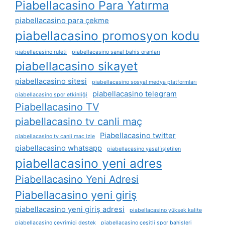
Piabellacasino Para Yatırma
piabellacasino para çekme
piabellacasino promosyon kodu
piabellacasino ruleti
piabellacasino sanal bahis oranları
piabellacasino sikayet
piabellacasino sitesi
piabellacasino sosyal medya platformları
piabellacasino telegram
piabellacasino spor etkinliği
Piabellacasino TV
piabellacasino tv canli maç
Piabellacasino twitter
piabellacasino tv canli maç izle
piabellacasino whatsapp
piabellacasino yasal i̇şletilen
piabellacasino yeni adres
Piabellacasino Yeni Adresi
Piabellacasino yeni giriş
piabellacasino yeni giriş adresi
piabellacasino yüksek kalite
piabellacasino çevrimiçi destek
piabellacasino çeşitli spor bahisleri