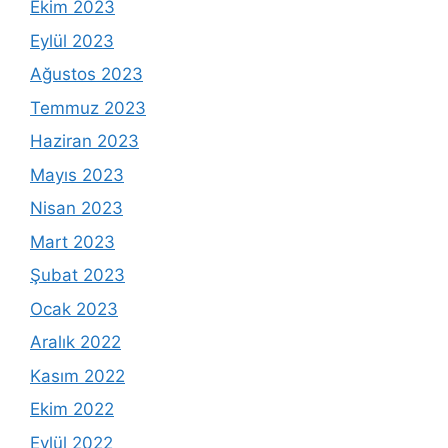
Ekim 2023
Eylül 2023
Ağustos 2023
Temmuz 2023
Haziran 2023
Mayıs 2023
Nisan 2023
Mart 2023
Şubat 2023
Ocak 2023
Aralık 2022
Kasım 2022
Ekim 2022
Eylül 2022