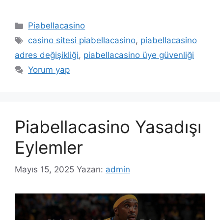
Kategoriler
Piabellacasino
Etiketler
casino sitesi piabellacasino
,
piabellacasino
adres değişikliği
,
piabellacasino üye güvenliği
Yorum yap
Piabellacasino Yasadışı
Eylemler
Mayıs 15, 2025
Yazarı:
admin