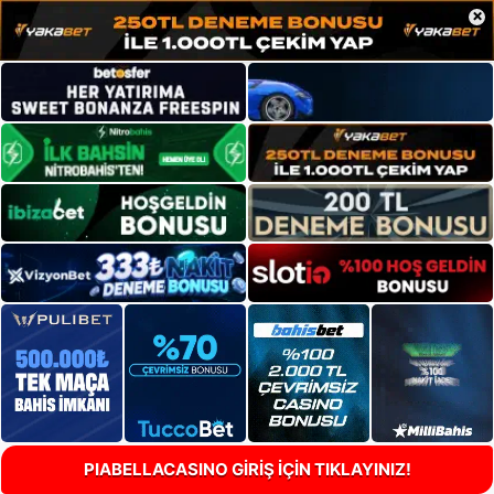
×
PIABELLACASINO GİRİŞ İÇİN TIKLAYINIZ!