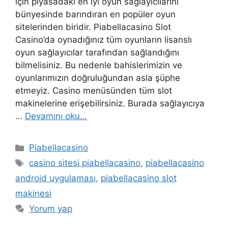
için piyasadaki en iyi oyun sağlayıcılarını
bünyesinde barındıran en popüler oyun
sitelerinden biridir. Piabellacasino Slot
Casino’da oynadığınız tüm oyunların lisanslı
oyun sağlayıcılar tarafından sağlandığını
bilmelisiniz. Bu nedenle bahislerimizin ve
oyunlarımızın doğruluğundan asla şüphe
etmeyiz. Casino menüsünden tüm slot
makinelerine erişebilirsiniz. Burada sağlayıcıya
…
Devamını oku…
Kategoriler
Piabellacasino
Etiketler
casino sitesi piabellacasino
,
piabellacasino
android uygulaması
,
piabellacasino slot
makinesi
Yorum yap