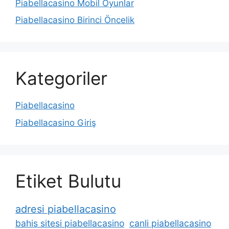
Piabellacasino Mobil Oyunlar
Piabellacasino Birinci Öncelik
Kategoriler
Piabellacasino
Piabellacasino Giriş
Etiket Bulutu
adresi piabellacasino
bahis sitesi piabellacasino
canli piabellacasino