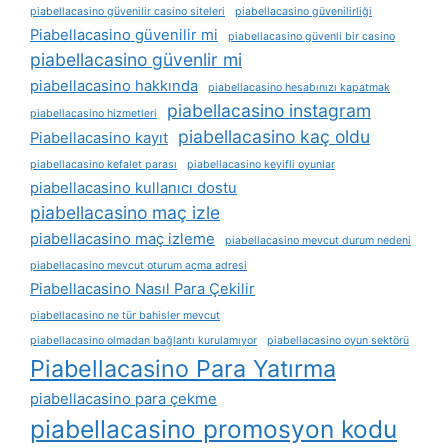
piabellacasino güvenilir casino siteleri
piabellacasino güvenilirliği
Piabellacasino güvenilir mi
piabellacasino güvenli bir casino
piabellacasino güvenlir mi
piabellacasino hakkında
piabellacasino hesabınızı kapatmak
piabellacasino instagram
piabellacasino hizmetleri
piabellacasino kaç oldu
Piabellacasino kayıt
piabellacasino kefalet parası
piabellacasino keyifli oyunlar
piabellacasino kullanıcı dostu
piabellacasino maç izle
piabellacasino maç izleme
piabellacasino mevcut durum nedeni
piabellacasino mevcut oturum açma adresi
Piabellacasino Nasıl Para Çekilir
piabellacasino ne tür bahisler mevcut
piabellacasino olmadan bağlantı kurulamıyor
piabellacasino oyun sektörü
Piabellacasino Para Yatırma
piabellacasino para çekme
piabellacasino promosyon kodu