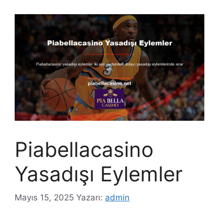
Piabellacasino
Yasadışı Eylemler
Mayıs 15, 2025
Yazarı:
admin