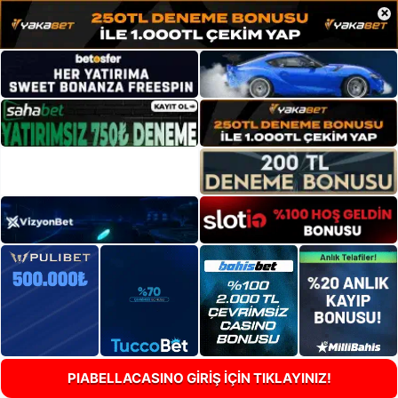
×
PIABELLACASINO GİRİŞ İÇİN TIKLAYINIZ!