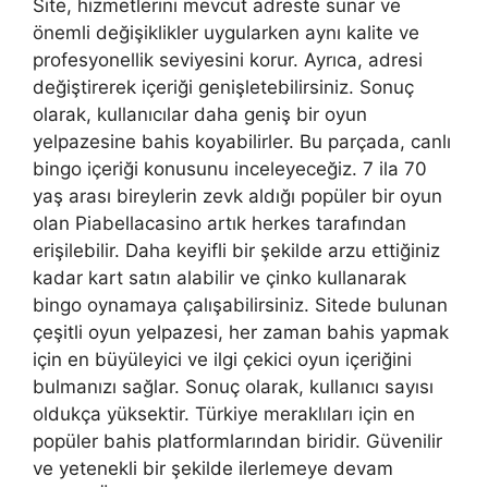
Site, hizmetlerini mevcut adreste sunar ve
önemli değişiklikler uygularken aynı kalite ve
profesyonellik seviyesini korur. Ayrıca, adresi
değiştirerek içeriği genişletebilirsiniz. Sonuç
olarak, kullanıcılar daha geniş bir oyun
yelpazesine bahis koyabilirler. Bu parçada, canlı
bingo içeriği konusunu inceleyeceğiz. 7 ila 70
yaş arası bireylerin zevk aldığı popüler bir oyun
olan Piabellacasino artık herkes tarafından
erişilebilir. Daha keyifli bir şekilde arzu ettiğiniz
kadar kart satın alabilir ve çinko kullanarak
bingo oynamaya çalışabilirsiniz. Sitede bulunan
çeşitli oyun yelpazesi, her zaman bahis yapmak
için en büyüleyici ve ilgi çekici oyun içeriğini
bulmanızı sağlar. Sonuç olarak, kullanıcı sayısı
oldukça yüksektir. Türkiye meraklıları için en
popüler bahis platformlarından biridir. Güvenilir
ve yetenekli bir şekilde ilerlemeye devam