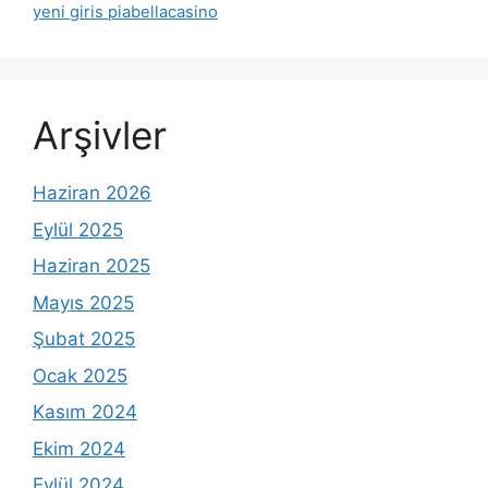
yeni giris piabellacasino
Arşivler
Haziran 2026
Eylül 2025
Haziran 2025
Mayıs 2025
Şubat 2025
Ocak 2025
Kasım 2024
Ekim 2024
Eylül 2024