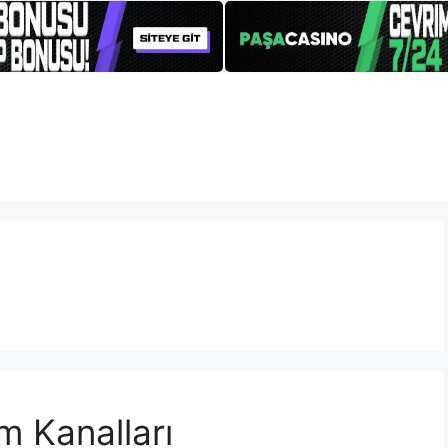
im Kanalları