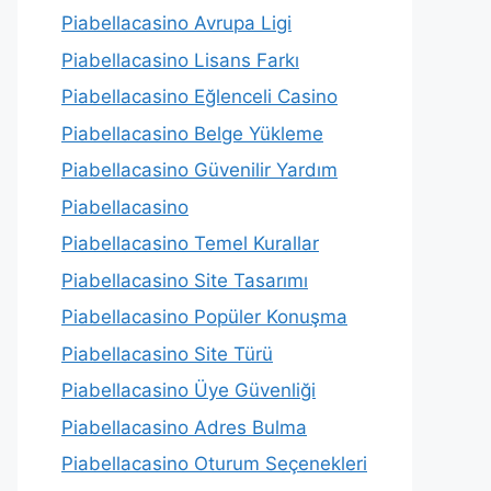
Piabellacasino Avrupa Ligi
Piabellacasino Lisans Farkı
Piabellacasino Eğlenceli Casino
Piabellacasino Belge Yükleme
Piabellacasino Güvenilir Yardım
Piabellacasino
Piabellacasino Temel Kurallar
Piabellacasino Site Tasarımı
Piabellacasino Popüler Konuşma
Piabellacasino Site Türü
Piabellacasino Üye Güvenliği
Piabellacasino Adres Bulma
Piabellacasino Oturum Seçenekleri