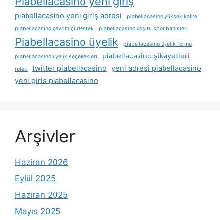
Piabellacasino yeni giriş
piabellacasino yeni giriş adresi
piabellacasino yüksek kalite
piabellacasino çevrimiçi destek
piabellacasino çeşitli spor bahisleri
Piabellacasino üyelik
piabellacasino üyelik formu
piabellacasino şikayetleri
piabellacasino üyelik seçenekleri
twitter piabellacasino
yeni adresi piabellacasino
ruleti
yeni giris piabellacasino
Arşivler
Haziran 2026
Eylül 2025
Haziran 2025
Mayıs 2025