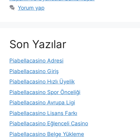
Yorum yap
Son Yazılar
Piabellacasino Adresi
Piabellacasino Giriş
Piabellacasino Hızlı Üyelik
Piabellacasino Spor Önceliği
Piabellacasino Avrupa Ligi
Piabellacasino Lisans Farkı
Piabellacasino Eğlenceli Casino
Piabellacasino Belge Yükleme