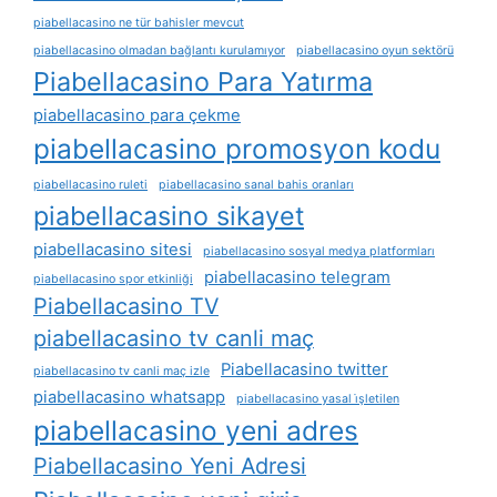
piabellacasino ne tür bahisler mevcut
piabellacasino olmadan bağlantı kurulamıyor
piabellacasino oyun sektörü
Piabellacasino Para Yatırma
piabellacasino para çekme
piabellacasino promosyon kodu
piabellacasino ruleti
piabellacasino sanal bahis oranları
piabellacasino sikayet
piabellacasino sitesi
piabellacasino sosyal medya platformları
piabellacasino telegram
piabellacasino spor etkinliği
Piabellacasino TV
piabellacasino tv canli maç
Piabellacasino twitter
piabellacasino tv canli maç izle
piabellacasino whatsapp
piabellacasino yasal i̇şletilen
piabellacasino yeni adres
Piabellacasino Yeni Adresi