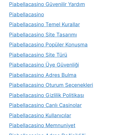
Piabellacasino Güvenilir Yardım
Piabellacasino
Piabellacasino Temel Kurallar
Piabellacasino Site Tasarımı
Piabellacasino Popüler Konuşma
Piabellacasino Site Türü
Piabellacasino Üye Güvenliği
Piabellacasino Adres Bulma
Piabellacasino Oturum Seçenekleri
Piabellacasino Gizlilik Politikası
Piabellacasino Canlı Casinolar
Piabellacasino Kullanıcılar
Piabellacasino Memnuniyet