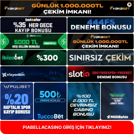
×
PIABELLACASINO GİRİŞ İÇİN TIKLAYINIZ!