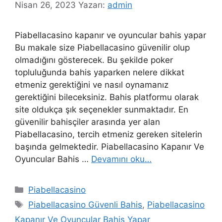
Nisan 26, 2023
Yazarı:
admin
Piabellacasino kapanır ve oyuncular bahis yapar
Bu makale size Piabellacasino güvenilir olup
olmadığını gösterecek. Bu şekilde poker
topluluğunda bahis yaparken nelere dikkat
etmeniz gerektiğini ve nasıl oynamanız
gerektiğini bileceksiniz. Bahis platformu olarak
site oldukça şık seçenekler sunmaktadır. En
güvenilir bahisçiler arasında yer alan
Piabellacasino, tercih etmeniz gereken sitelerin
başında gelmektedir. Piabellacasino Kapanır Ve
Oyuncular Bahis …
Devamını oku…
Kategoriler
Piabellacasino
Etiketler
Piabellacasino Güvenli Bahis
,
Piabellacasino
Kapanır Ve Oyuncular Bahis Yapar