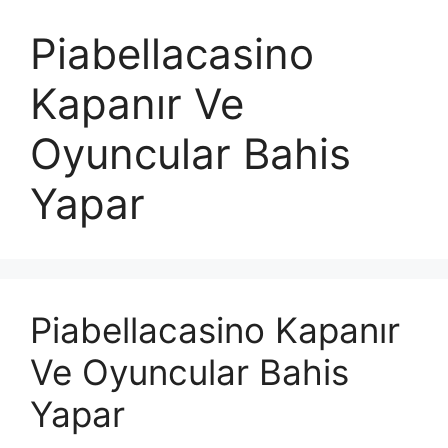
Piabellacasino
Kapanır Ve
Oyuncular Bahis
Yapar
Piabellacasino Kapanır
Ve Oyuncular Bahis
Yapar