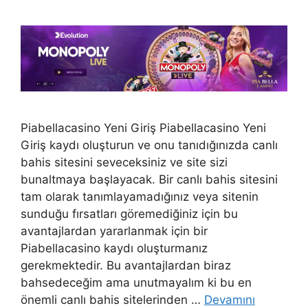
Piabellacasino Yeni Giriş Piabellacasino Yeni
Giriş kaydı oluşturun ve onu tanıdığınızda canlı
bahis sitesini seveceksiniz ve site sizi
bunaltmaya başlayacak. Bir canlı bahis sitesini
tam olarak tanımlayamadığınız veya sitenin
sunduğu fırsatları göremediğiniz için bu
avantajlardan yararlanmak için bir
Piabellacasino kaydı oluşturmanız
gerekmektedir. Bu avantajlardan biraz
bahsedeceğim ama unutmayalım ki bu en
önemli canlı bahis sitelerinden …
Devamını