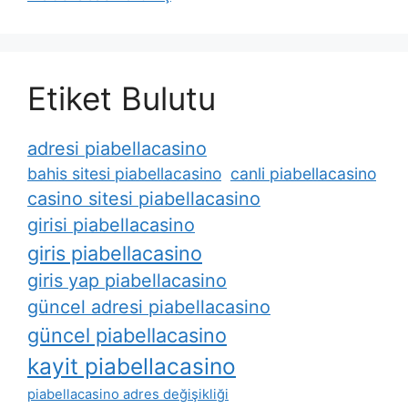
Etiket Bulutu
adresi piabellacasino
bahis sitesi piabellacasino
canli piabellacasino
casino sitesi piabellacasino
girisi piabellacasino
giris piabellacasino
giris yap piabellacasino
güncel adresi piabellacasino
güncel piabellacasino
kayit piabellacasino
piabellacasino adres değişikliği