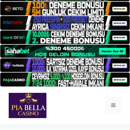
İçeriğe
atla
Menü