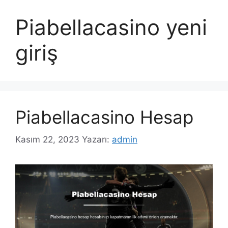
Piabellacasino yeni
giriş
Piabellacasino Hesap
Kasım 22, 2023
Yazarı:
admin