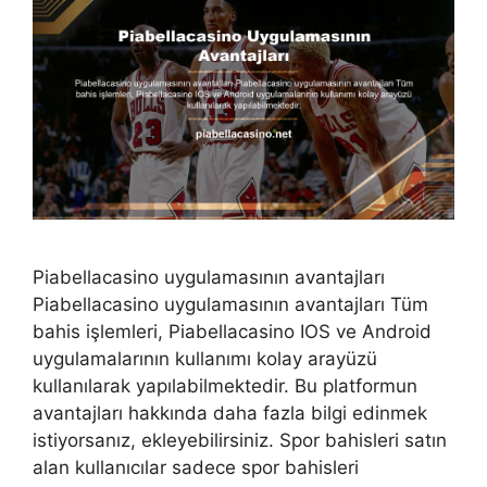
Piabellacasino uygulamasının avantajları
Piabellacasino uygulamasının avantajları Tüm
bahis işlemleri, Piabellacasino IOS ve Android
uygulamalarının kullanımı kolay arayüzü
kullanılarak yapılabilmektedir. Bu platformun
avantajları hakkında daha fazla bilgi edinmek
istiyorsanız, ekleyebilirsiniz. Spor bahisleri satın
alan kullanıcılar sadece spor bahisleri