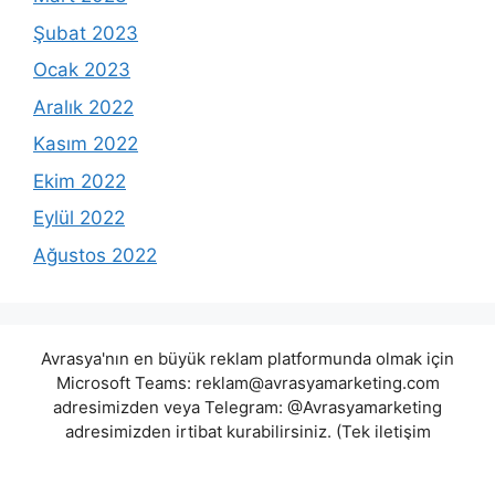
Şubat 2023
Ocak 2023
Aralık 2022
Kasım 2022
Ekim 2022
Eylül 2022
Ağustos 2022
Avrasya'nın en büyük reklam platformunda olmak için
Microsoft Teams:
reklam@avrasyamarketing.com
adresimizden veya Telegram: @Avrasyamarketing
adresimizden irtibat kurabilirsiniz. (Tek iletişim
adreslerimiz teams / telegram ve mail adresimizdir.
Harici hiçbir iletişim adresimiz bulunmamaktadır.