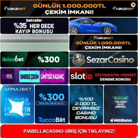
×
PIABELLACASINO GİRİŞ İÇİN TIKLAYINIZ!