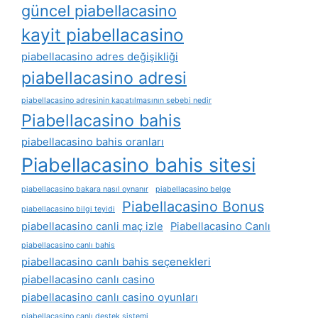
güncel piabellacasino
kayit piabellacasino
piabellacasino adres değişikliği
piabellacasino adresi
piabellacasino adresinin kapatılmasının sebebi nedir
Piabellacasino bahis
piabellacasino bahis oranları
Piabellacasino bahis sitesi
piabellacasino bakara nasıl oynanır
piabellacasino belge
Piabellacasino Bonus
piabellacasino bilgi teyidi
piabellacasino canli maç izle
Piabellacasino Canlı
piabellacasino canlı bahis
piabellacasino canlı bahis seçenekleri
piabellacasino canlı casino
piabellacasino canlı casino oyunları
piabellacasino canlı destek sistemi