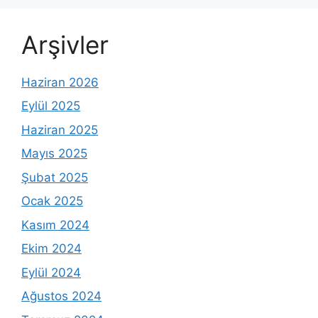
Arşivler
Haziran 2026
Eylül 2025
Haziran 2025
Mayıs 2025
Şubat 2025
Ocak 2025
Kasım 2024
Ekim 2024
Eylül 2024
Ağustos 2024