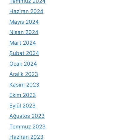
Temmuz 2024
Haziran 2024
Mayıs 2024
Nisan 2024
Mart 2024
Şubat 2024
Ocak 2024
Aralık 2023
Kasım 2023
Ekim 2023
Eylül 2023
Ağustos 2023
Temmuz 2023
Haziran 2023