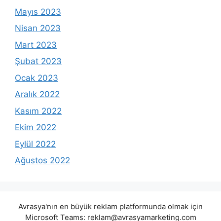
Mayıs 2023
Nisan 2023
Mart 2023
Şubat 2023
Ocak 2023
Aralık 2022
Kasım 2022
Ekim 2022
Eylül 2022
Ağustos 2022
Avrasya'nın en büyük reklam platformunda olmak için
Microsoft Teams:
reklam@avrasyamarketing.com