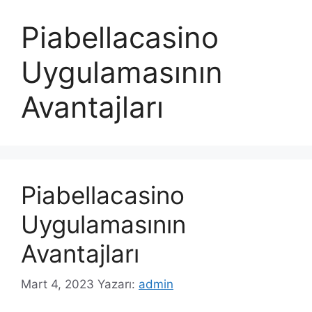
Piabellacasino
Uygulamasının
Avantajları
Piabellacasino
Uygulamasının
Avantajları
Mart 4, 2023
Yazarı:
admin