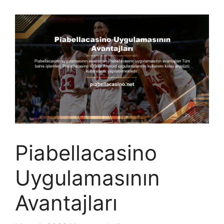
Piabellacasino
Uygulamasının
Avantajları