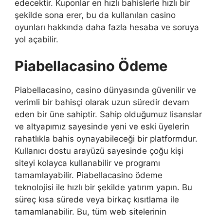
edecektir. Kuponlar en hızlı bahislerle hızlı bir
şekilde sona erer, bu da kullanılan casino
oyunları hakkında daha fazla hesaba ve soruya
yol açabilir.
Piabellacasino Ödeme
Piabellacasino, casino dünyasında güvenilir ve
verimli bir bahisçi olarak uzun süredir devam
eden bir üne sahiptir. Sahip olduğumuz lisanslar
ve altyapımız sayesinde yeni ve eski üyelerin
rahatlıkla bahis oynayabileceği bir platformdur.
Kullanıcı dostu arayüzü sayesinde çoğu kişi
siteyi kolayca kullanabilir ve programı
tamamlayabilir. Piabellacasino ödeme
teknolojisi ile hızlı bir şekilde yatırım yapın. Bu
süreç kısa sürede veya birkaç kısıtlama ile
tamamlanabilir. Bu, tüm web sitelerinin