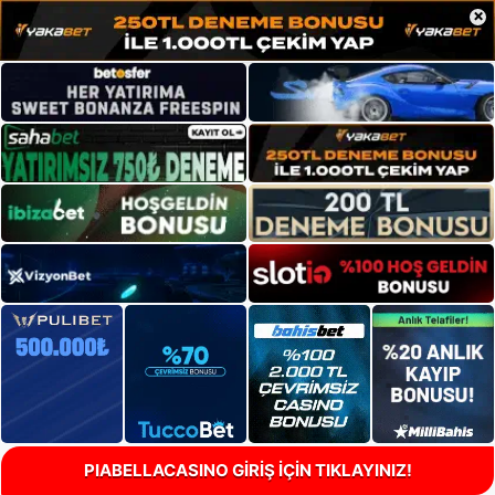
×
PIABELLACASINO GİRİŞ İÇİN TIKLAYINIZ!