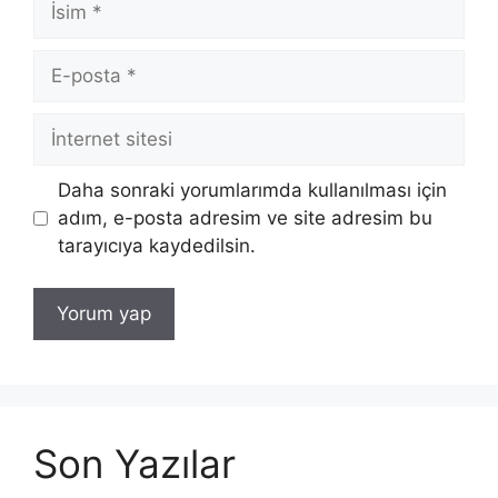
E-
posta
İnternet
sitesi
Daha sonraki yorumlarımda kullanılması için
adım, e-posta adresim ve site adresim bu
tarayıcıya kaydedilsin.
Son Yazılar