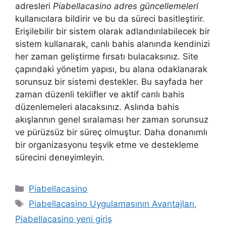
adresleri
Piabellacasino adres güncellemeleri
kullanıcılara bildirir ve bu da süreci basitleştirir.
Erişilebilir bir sistem olarak adlandırılabilecek bir
sistem kullanarak, canlı bahis alanında kendinizi
her zaman geliştirme fırsatı bulacaksınız. Site
çapındaki yönetim yapısı, bu alana odaklanarak
sorunsuz bir sistemi destekler. Bu sayfada her
zaman düzenli teklifler ve aktif canlı bahis
düzenlemeleri alacaksınız. Aslında bahis
akışlarının genel sıralaması her zaman sorunsuz
ve pürüzsüz bir süreç olmuştur. Daha donanımlı
bir organizasyonu teşvik etme ve destekleme
sürecini deneyimleyin.
Kategoriler
Piabellacasino
Etiketler
Piabellacasino Uygulamasının Avantajları
,
Piabellacasino yeni giriş