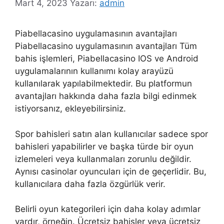
Mart 4, 2023
Yazarı:
admin
Piabellacasino uygulamasının avantajları
Piabellacasino uygulamasının avantajları Tüm
bahis işlemleri, Piabellacasino IOS ve Android
uygulamalarının kullanımı kolay arayüzü
kullanılarak yapılabilmektedir. Bu platformun
avantajları hakkında daha fazla bilgi edinmek
istiyorsanız, ekleyebilirsiniz.
Spor bahisleri satın alan kullanıcılar sadece spor
bahisleri yapabilirler ve başka türde bir oyun
izlemeleri veya kullanmaları zorunlu değildir.
Aynısı casinolar oyuncuları için de geçerlidir. Bu,
kullanıcılara daha fazla özgürlük verir.
Belirli oyun kategorileri için daha kolay adımlar
vardır, örneğin. Ücretsiz bahisler veya ücretsiz