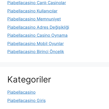
Piabellacasino Canlı Casinolar
Piabellacasino Kullanıcılar
Piabellacasino Memnuniyet
Piabellacasino Adres Değişikliği
Piabellacasino Casino Oynama
Piabellacasino Mobil Oyunlar
Piabellacasino Birinci Öncelik
Kategoriler
Piabellacasino
Piabellacasino Giriş