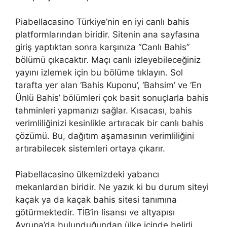
Piabellacasino Türkiye’nin en iyi canlı bahis
platformlarından biridir. Sitenin ana sayfasına
giriş yaptıktan sonra karşınıza “Canlı Bahis”
bölümü çıkacaktır. Maçı canlı izleyebileceğiniz
yayını izlemek için bu bölüme tıklayın. Sol
tarafta yer alan ‘Bahis Kuponu’, ‘Bahsim’ ve ‘En
Ünlü Bahis’ bölümleri çok basit sonuçlarla bahis
tahminleri yapmanızı sağlar. Kısacası, bahis
verimliliğinizi kesinlikle artıracak bir canlı bahis
çözümü. Bu, dağıtım aşamasının verimliliğini
artırabilecek sistemleri ortaya çıkarır.
Piabellacasino ülkemizdeki yabancı
mekanlardan biridir. Ne yazık ki bu durum siteyi
kaçak ya da kaçak bahis sitesi tanımına
götürmektedir. TİB’in lisansı ve altyapısı
Avrupa’da bulunduğundan ülke içinde belirli