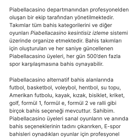
Piabellacasino departmanından profesyonelden
oluşan bir ekip tarafından yönetilmektedir.
Takımlar tüm bahis kategorilerini ve diğer
oyunları
Piabellacasino kesintisiz izleme
sistemi
üzerinde organize etmektedir. Bahis takımları
için oluşturulan ve her saniye güncellenen
Piabellacasino üyeleri, her gün 500’den fazla
spor karşılaşmasına bahis oynayabilir.
Piabellacasino alternatif bahis alanlarında
futbol, ​​basketbol, ​​voleybol, hentbol, ​​su topu,
Amerikan futbolu, kayak, kızak, bisiklet, kriket,
golf, formül 1, formül e, formül 2 ve ralli gibi
birçok bahis seçeneği mevcuttur. Sahibim.
Piabellacasino üyeleri sanal oyunların ve anında
bahis seçeneklerinin tadını çıkarırken, E-spor
bahisleri oynadıkları oyunlar için profesyonel