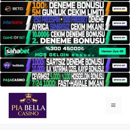
İçeriğe
atla
Menü