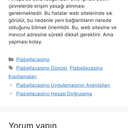
çevrelerde erişim yasağı alınması
gerekmektedir. Bu hatalar web sitelerinde sık
görülür, bu nedenle yeni bağlantıların nerede
olduğunu bilmek önemlidir. Bu, web sitesine ve
mevcut adresine sürekli dikkat gerektirir. Ama
yapması kolay.
Kategoriler
Piabellacasino
Etiketler
Piabellacasino Güncel
,
Piabellacasino
Kısıtlamaları
Yazı
Piabellacasino Uygulamasının Avantajları
dolaşımı
Piabellacasino Hesap Doğrulama
Yorum yapın