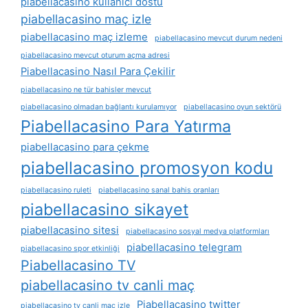
piabellacasino kullanıcı dostu
piabellacasino maç izle
piabellacasino maç izleme
piabellacasino mevcut durum nedeni
piabellacasino mevcut oturum açma adresi
Piabellacasino Nasıl Para Çekilir
piabellacasino ne tür bahisler mevcut
piabellacasino olmadan bağlantı kurulamıyor
piabellacasino oyun sektörü
Piabellacasino Para Yatırma
piabellacasino para çekme
piabellacasino promosyon kodu
piabellacasino ruleti
piabellacasino sanal bahis oranları
piabellacasino sikayet
piabellacasino sitesi
piabellacasino sosyal medya platformları
piabellacasino telegram
piabellacasino spor etkinliği
Piabellacasino TV
piabellacasino tv canli maç
Piabellacasino twitter
piabellacasino tv canli maç izle