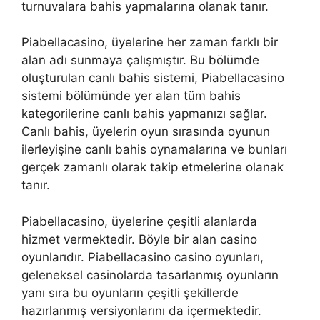
turnuvalara bahis yapmalarına olanak tanır.
Piabellacasino, üyelerine her zaman farklı bir
alan adı sunmaya çalışmıştır. Bu bölümde
oluşturulan canlı bahis sistemi, Piabellacasino
sistemi bölümünde yer alan tüm bahis
kategorilerine canlı bahis yapmanızı sağlar.
Canlı bahis, üyelerin oyun sırasında oyunun
ilerleyişine canlı bahis oynamalarına ve bunları
gerçek zamanlı olarak takip etmelerine olanak
tanır.
Piabellacasino, üyelerine çeşitli alanlarda
hizmet vermektedir. Böyle bir alan casino
oyunlarıdır. Piabellacasino casino oyunları,
geleneksel casinolarda tasarlanmış oyunların
yanı sıra bu oyunların çeşitli şekillerde
hazırlanmış versiyonlarını da içermektedir.