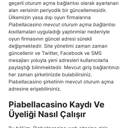
geçerli oturum açma bağlantısı olarak ayarlanan
alan verisinin periyodik bir güncellemesidir.
Ülkemizin yasa dışı oyun firmalarına
Piabellacasino mevcut oturum açma bağlantısı
kısıtlamaları
uyguladığı yaptırımlar nedeniyle
oyun firmasının güncel adresi sürekli
değişmektedir. Site yönetimi zaman zaman
güncellenir ve Twitter, Facebook ve SMS
mesajları yoluyla yeni adresleri kullanıcılarla
paylaştığı bilinmektedir. Mevcut giriş bağlantınızı
her zaman şirketinizde bulabilirsiniz.
Piabellacasino şirketinin mevcut oturum açma
adresine erişebilirsiniz.
Piabellacasino Kaydı Ve
Üyeliği Nasıl Çalışır