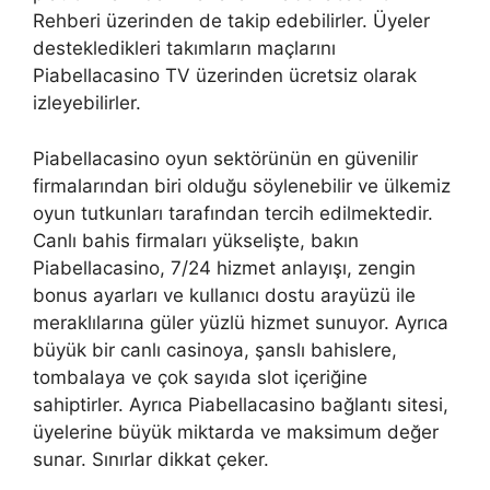
Rehberi üzerinden de takip edebilirler. Üyeler
destekledikleri takımların maçlarını
Piabellacasino TV üzerinden ücretsiz olarak
izleyebilirler.
Piabellacasino oyun sektörünün en güvenilir
firmalarından biri olduğu söylenebilir ve ülkemiz
oyun tutkunları tarafından tercih edilmektedir.
Canlı bahis firmaları yükselişte, bakın
Piabellacasino, 7/24 hizmet anlayışı, zengin
bonus ayarları ve kullanıcı dostu arayüzü ile
meraklılarına güler yüzlü hizmet sunuyor. Ayrıca
büyük bir canlı casinoya, şanslı bahislere,
tombalaya ve çok sayıda slot içeriğine
sahiptirler. Ayrıca Piabellacasino bağlantı sitesi,
üyelerine büyük miktarda ve maksimum değer
sunar. Sınırlar dikkat çeker.