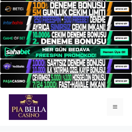
İçeriğe
atla
Menü