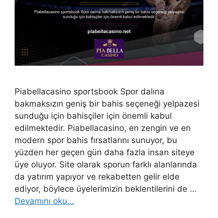
Piabellacasino sportsbook Spor dalına
bakmaksızın geniş bir bahis seçeneği yelpazesi
sunduğu için bahisçiler için önemli kabul
edilmektedir. Piabellacasino, en zengin ve en
modern spor bahis fırsatlarını sunuyor, bu
yüzden her geçen gün daha fazla insan siteye
üye oluyor. Site olarak sporun farklı alanlarında
da yatırım yapıyor ve rekabetten gelir elde
ediyor, böylece üyelerimizin beklentilerini de …
Devamını oku…