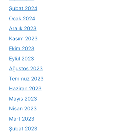
Şubat 2024
Ocak 2024
Aralık 2023
Kasım 2023
Ekim 2023
Eylül 2023
Ağustos 2023
Temmuz 2023
Haziran 2023
Mayıs 2023
Nisan 2023
Mart 2023
Şubat 2023