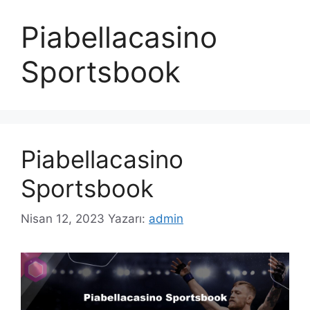
Piabellacasino
Sportsbook
Piabellacasino
Sportsbook
Nisan 12, 2023
Yazarı:
admin