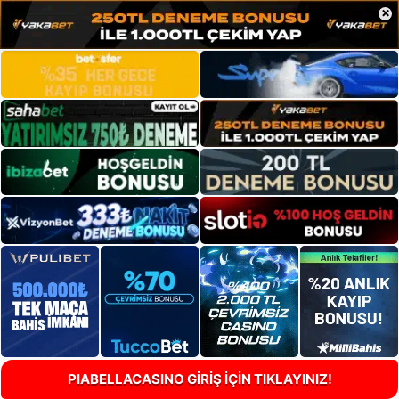
×
PIABELLACASINO GİRİŞ İÇİN TIKLAYINIZ!