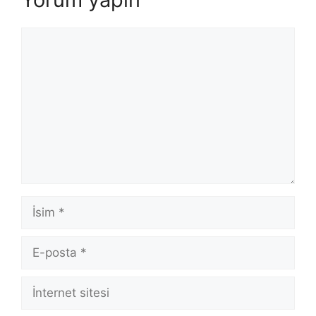
Yorum
İsim
E-
posta
İnternet
sitesi