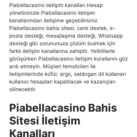
Piabellacasino i̇letişim kanalları Hesap
yöneticinizle Piabellacasino iletişim
kanallarından iletişime geçebilirsiniz.
Piabellacasino bahis sitesi, canlı destek, e-
posta desteği, mesajlaşma desteği, Whatsapp
desteği gibi sorununuza çözüm bulmak için
farklı iletişim kanallarına sahiptir. Yetkililerle
görüşürken Piabellacasino iletişim kurallarını göz
ardı etmeyin. Müşteri temsilcileri ile
iletişimlerinde küfür, argo, saldırgan dil kullanan
kullanıcı hesapları kapatılacak ve kazançları
silinecektir.
Piabellacasino Bahis
Sitesi İletişim
Kanalları