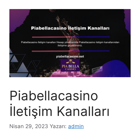
Piabellacasino
İletişim Kanalları
Nisan 29, 2023
Yazarı:
admin