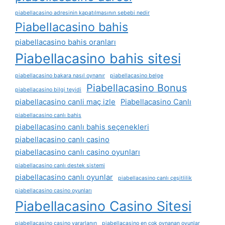
piabellacasino adresinin kapatılmasının sebebi nedir
Piabellacasino bahis
piabellacasino bahis oranları
Piabellacasino bahis sitesi
piabellacasino bakara nasıl oynanır
piabellacasino belge
Piabellacasino Bonus
piabellacasino bilgi teyidi
piabellacasino canli maç izle
Piabellacasino Canlı
piabellacasino canlı bahis
piabellacasino canlı bahis seçenekleri
piabellacasino canlı casino
piabellacasino canlı casino oyunları
piabellacasino canlı destek sistemi
piabellacasino canlı oyunlar
piabellacasino canlı çeşitlilik
piabellacasino casino oyunları
Piabellacasino Casino Sitesi
piabellacasino casino yararlanın
piabellacasino en çok oynanan oyunlar