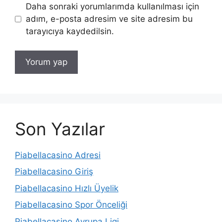
Daha sonraki yorumlarımda kullanılması için
adım, e-posta adresim ve site adresim bu
tarayıcıya kaydedilsin.
Son Yazılar
Piabellacasino Adresi
Piabellacasino Giriş
Piabellacasino Hızlı Üyelik
Piabellacasino Spor Önceliği
Piabellacasino Avrupa Ligi