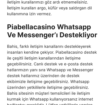
iletişim kurallarımızı göz ardı etmemelisiniz.
İletişim kuralları argo, küfür veya saldırgan dil
kullanımına izin vermez.
Piabellacasino Whatsapp
Ve Messenger’ı Destekliyor
Bahis, farklı iletişim kanallarını destekleyerek
insanları kendine çekiyor. Piabellacasino destek
ile çeşitli iletişim kanallarından iletişime
geçebilirsiniz. Canlı destek ve e-posta destek
hatlarımızın yanı sıra Whatsapp ve Messenger
destek hatlarımız üzerinden de destek
ekibimizle iletişime geçebilirsiniz. Whatsapp
üzerinden yetkililerle iletişime geçebilirsiniz.
Bahis sitesinin müşteri temsilcileri ile iletişim
kurmak için Whatsapp kullanıyorsanız internet
bağlantısı gereklidir. Lütfen yetkililerle yapılan