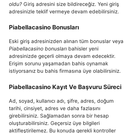
oldu?
Giriş adresini size bildireceğiz. Yeni giriş
adresinizle teklif vermeye devam edebilirsiniz.
Piabellacasino Bonusları
Eski giriş adresinizden alınan tüm bonuslar veya
Piabellacasino bonusları
bahisler yeni
adresinizde geçerli olmaya devam edecektir.
Erişim sorunu yaşamadan bahis oynamak
istiyorsanız bu bahis firmasına üye olabilirsiniz.
Piabellacasino Kayıt Ve Başvuru Süreci
Ad, soyad, kullanıcı adı, şifre, adres, doğum
tarihi, cinsiyet, adres ve daha fazlasını
girebilirsiniz. Sağlamadan sonra bir hesap
oluşturabilirsiniz. Geçersiz üye bilgileri
aktifleştirilemez. Bu konuda gerekli kontroller