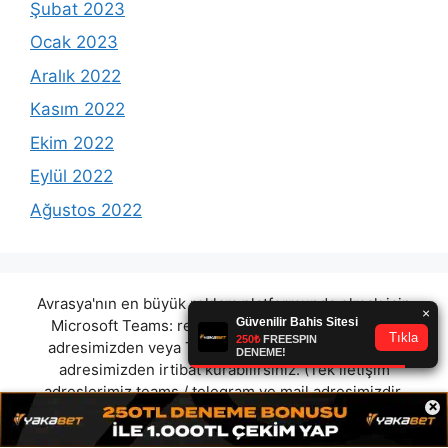
Şubat 2023
Ocak 2023
Aralık 2022
Kasım 2022
Ekim 2022
Eylül 2022
Ağustos 2022
Avrasya'nın en büyük reklam platformunda olmak için
Microsoft Teams:
reklam@avrasyamarketing.com
adresimizden veya Telegram: @Avrasyamarketing
adresimizden irtibat kurabilirsiniz. (Tek iletişim
adreslerimiz teams / telegram ve mail adresimizdir.
×
Harici hiçbir iletişim adresimiz bulunmamaktadır.
Lütfen itibar etmeyiniz.) Türkiye yasalarına göre 7258