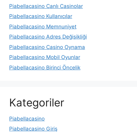
Piabellacasino Canlı Casinolar
Piabellacasino Kullanıcılar
Piabellacasino Memnuniyet
Piabellacasino Adres Değişikliği
Piabellacasino Casino Oynama
Piabellacasino Mobil Oyunlar
Piabellacasino Birinci Öncelik
Kategoriler
Piabellacasino
Piabellacasino Giriş