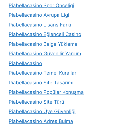
Piabellacasino Spor Önceliği
Piabellacasino Avrupa Ligi
Piabellacasino Lisans Farkı
Piabellacasino Eğlenceli Casino
Piabellacasino Belge Yükleme
Piabellacasino Güvenilir Yardım
Piabellacasino
Piabellacasino Temel Kurallar
Piabellacasino Site Tasarımı
Piabellacasino Popüler Konuşma
Piabellacasino Site Türü
Piabellacasino Üye Güvenliği
Piabellacasino Adres Bulma