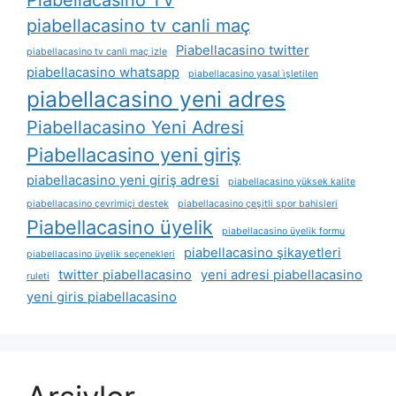
piabellacasino tv canli maç
Piabellacasino twitter
piabellacasino tv canli maç izle
piabellacasino whatsapp
piabellacasino yasal i̇şletilen
piabellacasino yeni adres
Piabellacasino Yeni Adresi
Piabellacasino yeni giriş
piabellacasino yeni giriş adresi
piabellacasino yüksek kalite
piabellacasino çevrimiçi destek
piabellacasino çeşitli spor bahisleri
Piabellacasino üyelik
piabellacasino üyelik formu
piabellacasino şikayetleri
piabellacasino üyelik seçenekleri
twitter piabellacasino
yeni adresi piabellacasino
ruleti
yeni giris piabellacasino