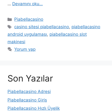
…
Devamını oku…
Kategoriler
Piabellacasino
Etiketler
casino sitesi piabellacasino
,
piabellacasino
android uygulaması
,
piabellacasino slot
makinesi
Yorum yap
Son Yazılar
Piabellacasino Adresi
Piabellacasino Giriş
Piabellacasino Hızlı Üyelik