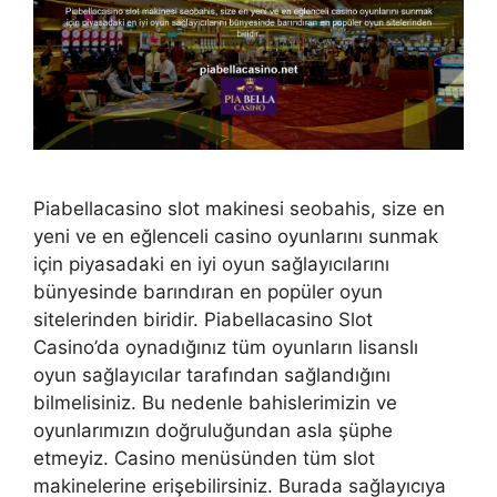
Piabellacasino slot makinesi seobahis, size en
yeni ve en eğlenceli casino oyunlarını sunmak
için piyasadaki en iyi oyun sağlayıcılarını
bünyesinde barındıran en popüler oyun
sitelerinden biridir. Piabellacasino Slot
Casino’da oynadığınız tüm oyunların lisanslı
oyun sağlayıcılar tarafından sağlandığını
bilmelisiniz. Bu nedenle bahislerimizin ve
oyunlarımızın doğruluğundan asla şüphe
etmeyiz. Casino menüsünden tüm slot
makinelerine erişebilirsiniz. Burada sağlayıcıya