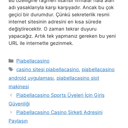
Bu özelliğine rağmen lisanslı firmalar hala alan
adı yasaklarıyla karşı karşıyadır. Ancak bu çok
geçici bir durumdur. Çünkü sekreterlik resmi
internet sitesinin adresini en kısa sürede
değiştirecektir. O zaman tekrar duyuru
yapacağız. Artık tek yapmanız gereken bu yeni
URL ile internette gezinmek.
Kategoriler
Piabellacasino
Etiketler
casino sitesi piabellacasino
,
piabellacasino
android uygulaması
,
piabellacasino slot
makinesi
Yazı
Piabellacasino Sports Üyeleri İçin Giriş
dolaşımı
Güvenliği
Piabellacasino Casino Şirketi Adresini
Paylaşın