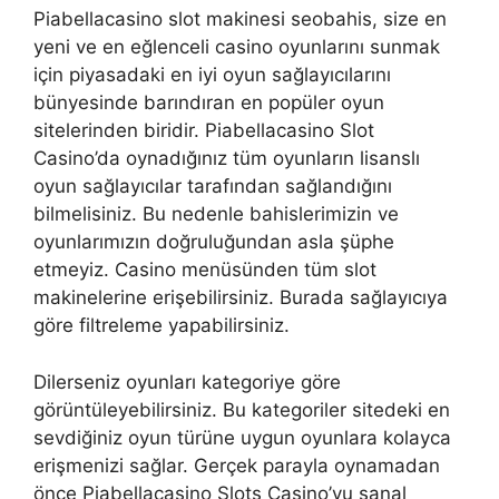
Piabellacasino slot makinesi seobahis, size en
yeni ve en eğlenceli casino oyunlarını sunmak
için piyasadaki en iyi oyun sağlayıcılarını
bünyesinde barındıran en popüler oyun
sitelerinden biridir. Piabellacasino Slot
Casino’da oynadığınız tüm oyunların lisanslı
oyun sağlayıcılar tarafından sağlandığını
bilmelisiniz. Bu nedenle bahislerimizin ve
oyunlarımızın doğruluğundan asla şüphe
etmeyiz. Casino menüsünden tüm slot
makinelerine erişebilirsiniz. Burada sağlayıcıya
göre filtreleme yapabilirsiniz.
Dilerseniz oyunları kategoriye göre
görüntüleyebilirsiniz. Bu kategoriler sitedeki en
sevdiğiniz oyun türüne uygun oyunlara kolayca
erişmenizi sağlar. Gerçek parayla oynamadan
önce Piabellacasino Slots Casino’yu sanal