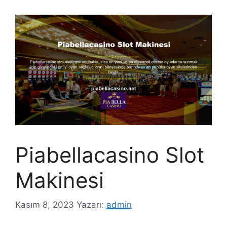
Piabellacasino Slot
Makinesi
Kasım 8, 2023
Yazarı:
admin