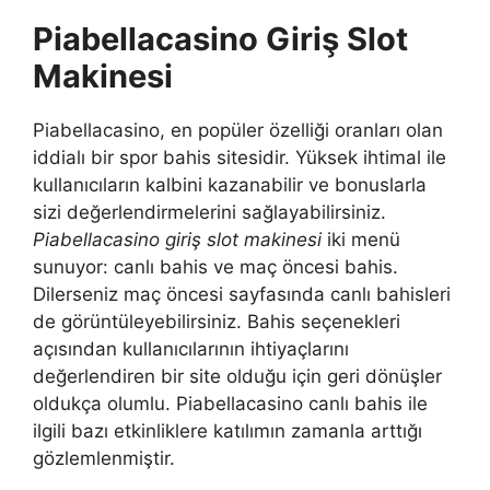
Piabellacasino Giriş Slot
Makinesi
Piabellacasino, en popüler özelliği oranları olan
iddialı bir spor bahis sitesidir. Yüksek ihtimal ile
kullanıcıların kalbini kazanabilir ve bonuslarla
sizi değerlendirmelerini sağlayabilirsiniz.
Piabellacasino giriş slot makinesi
iki menü
sunuyor: canlı bahis ve maç öncesi bahis.
Dilerseniz maç öncesi sayfasında canlı bahisleri
de görüntüleyebilirsiniz. Bahis seçenekleri
açısından kullanıcılarının ihtiyaçlarını
değerlendiren bir site olduğu için geri dönüşler
oldukça olumlu. Piabellacasino canlı bahis ile
ilgili bazı etkinliklere katılımın zamanla arttığı
gözlemlenmiştir.