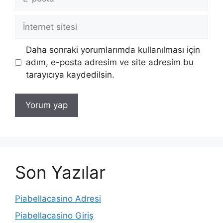
posta
İnternet
sitesi
Daha sonraki yorumlarımda kullanılması için
adım, e-posta adresim ve site adresim bu
tarayıcıya kaydedilsin.
Son Yazılar
Piabellacasino Adresi
Piabellacasino Giriş