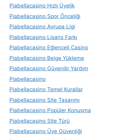
Piabellacasino Hızlı Üyelik
Piabellacasino Spor Önceliği
Piabellacasino Avrupa Ligi
Piabellacasino Lisans Farkı
Piabellacasino Eğlenceli Casino
Piabellacasino Belge Yükleme
Piabellacasino Güvenilir Yardım
Piabellacasino
Piabellacasino Temel Kurallar
Piabellacasino Site Tasarımı
Piabellacasino Popüler Konuşma
Piabellacasino Site Türü
Piabellacasino Üye Güvenliği