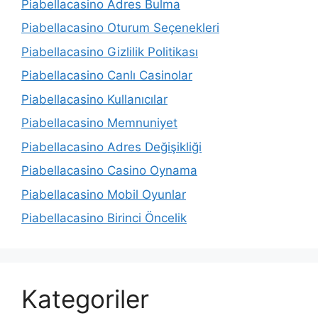
Piabellacasino Adres Bulma
Piabellacasino Oturum Seçenekleri
Piabellacasino Gizlilik Politikası
Piabellacasino Canlı Casinolar
Piabellacasino Kullanıcılar
Piabellacasino Memnuniyet
Piabellacasino Adres Değişikliği
Piabellacasino Casino Oynama
Piabellacasino Mobil Oyunlar
Piabellacasino Birinci Öncelik
Kategoriler