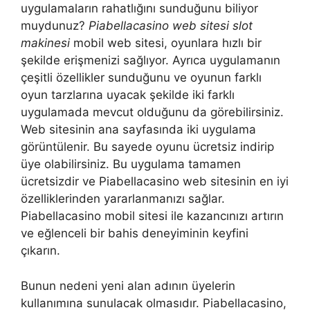
uygulamaların rahatlığını sunduğunu biliyor
muydunuz?
Piabellacasino web sitesi slot
makinesi
mobil web sitesi, oyunlara hızlı bir
şekilde erişmenizi sağlıyor. Ayrıca uygulamanın
çeşitli özellikler sunduğunu ve oyunun farklı
oyun tarzlarına uyacak şekilde iki farklı
uygulamada mevcut olduğunu da görebilirsiniz.
Web sitesinin ana sayfasında iki uygulama
görüntülenir. Bu sayede oyunu ücretsiz indirip
üye olabilirsiniz. Bu uygulama tamamen
ücretsizdir ve Piabellacasino web sitesinin en iyi
özelliklerinden yararlanmanızı sağlar.
Piabellacasino mobil sitesi ile kazancınızı artırın
ve eğlenceli bir bahis deneyiminin keyfini
çıkarın.
Bunun nedeni yeni alan adının üyelerin
kullanımına sunulacak olmasıdır. Piabellacasino,