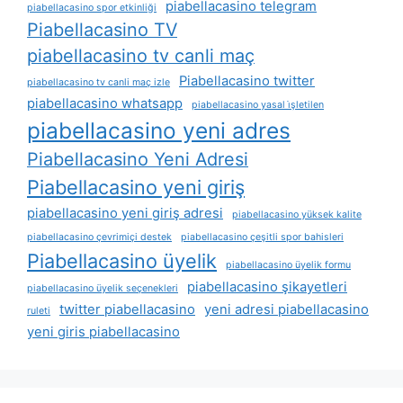
piabellacasino telegram
piabellacasino spor etkinliği
Piabellacasino TV
piabellacasino tv canli maç
Piabellacasino twitter
piabellacasino tv canli maç izle
piabellacasino whatsapp
piabellacasino yasal i̇şletilen
piabellacasino yeni adres
Piabellacasino Yeni Adresi
Piabellacasino yeni giriş
piabellacasino yeni giriş adresi
piabellacasino yüksek kalite
piabellacasino çevrimiçi destek
piabellacasino çeşitli spor bahisleri
Piabellacasino üyelik
piabellacasino üyelik formu
piabellacasino şikayetleri
piabellacasino üyelik seçenekleri
twitter piabellacasino
yeni adresi piabellacasino
ruleti
yeni giris piabellacasino