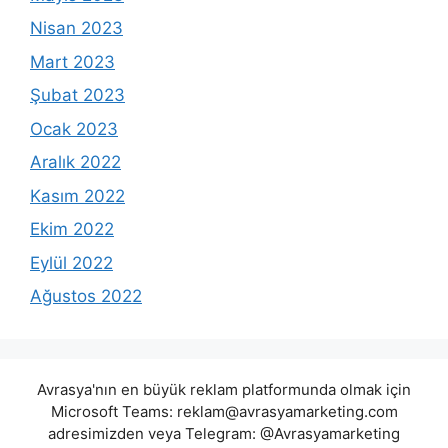
Nisan 2023
Mart 2023
Şubat 2023
Ocak 2023
Aralık 2022
Kasım 2022
Ekim 2022
Eylül 2022
Ağustos 2022
Avrasya'nın en büyük reklam platformunda olmak için
Microsoft Teams:
reklam@avrasyamarketing.com
adresimizden veya Telegram: @Avrasyamarketing