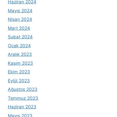
Haziran 2024
Mayıs 2024
Nisan 2024
Mart 2024
Şubat 2024
Ocak 2024
Aralık 2023
Kasım 2023
Ekim 2023
Eylül 2023
Ağustos 2023
Temmuz 2023
Haziran 2023
Mayıs 2023