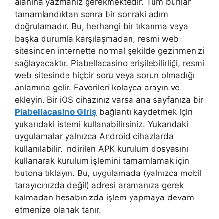
alanına yazmanız gerekmektedir. Tüm bunlar
tamamlandıktan sonra bir sonraki adım
doğrulamadır. Bu, herhangi bir tıkanma veya
başka durumla karşılaşmadan, resmi web
sitesinden internette normal şekilde gezinmenizi
sağlayacaktır. Piabellacasino erişilebilirliği, resmi
web sitesinde hiçbir soru veya sorun olmadığı
anlamına gelir. Favorileri kolayca arayın ve
ekleyin. Bir iOS cihazınız varsa ana sayfanıza bir
Piabellacasino Giriş
bağlantı kaydetmek için
yukarıdaki istemi kullanabilirsiniz. Yukarıdaki
uygulamalar yalnızca Android cihazlarda
kullanılabilir. İndirilen APK kurulum dosyasını
kullanarak kurulum işlemini tamamlamak için
butona tıklayın. Bu, uygulamada (yalnızca mobil
tarayıcınızda değil) adresi aramanıza gerek
kalmadan hesabınızda işlem yapmaya devam
etmenize olanak tanır.