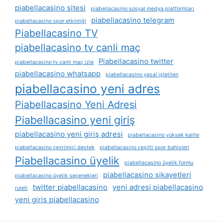
piabellacasino sitesi
piabellacasino sosyal medya platformları
piabellacasino telegram
piabellacasino spor etkinliği
Piabellacasino TV
piabellacasino tv canli maç
Piabellacasino twitter
piabellacasino tv canli maç izle
piabellacasino whatsapp
piabellacasino yasal i̇şletilen
piabellacasino yeni adres
Piabellacasino Yeni Adresi
Piabellacasino yeni giriş
piabellacasino yeni giriş adresi
piabellacasino yüksek kalite
piabellacasino çevrimiçi destek
piabellacasino çeşitli spor bahisleri
Piabellacasino üyelik
piabellacasino üyelik formu
piabellacasino şikayetleri
piabellacasino üyelik seçenekleri
twitter piabellacasino
yeni adresi piabellacasino
ruleti
yeni giris piabellacasino