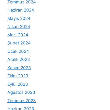
Temmuz 2024
Haziran 2024
Mayıs 2024
Nisan 2024
Mart 2024
Şubat 2024
Ocak 2024
Aralık 2023
Kasım 2023
Ekim 2023
Eylül 2023
Ağustos 2023
Temmuz 2023
Haziran 2023