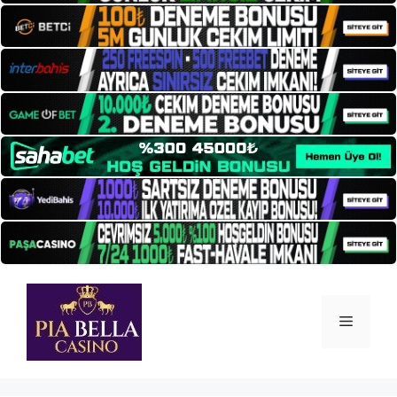
İçeriğe
atla
Menü