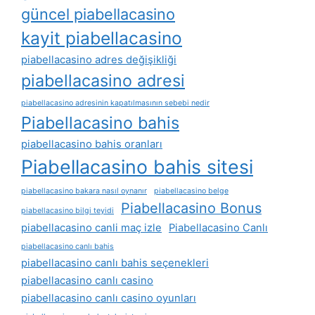
güncel piabellacasino
kayit piabellacasino
piabellacasino adres değişikliği
piabellacasino adresi
piabellacasino adresinin kapatılmasının sebebi nedir
Piabellacasino bahis
piabellacasino bahis oranları
Piabellacasino bahis sitesi
piabellacasino bakara nasıl oynanır
piabellacasino belge
Piabellacasino Bonus
piabellacasino bilgi teyidi
piabellacasino canli maç izle
Piabellacasino Canlı
piabellacasino canlı bahis
piabellacasino canlı bahis seçenekleri
piabellacasino canlı casino
piabellacasino canlı casino oyunları