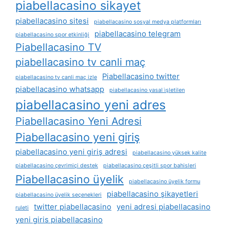
piabellacasino sikayet
piabellacasino sitesi
piabellacasino sosyal medya platformları
piabellacasino telegram
piabellacasino spor etkinliği
Piabellacasino TV
piabellacasino tv canli maç
Piabellacasino twitter
piabellacasino tv canli maç izle
piabellacasino whatsapp
piabellacasino yasal i̇şletilen
piabellacasino yeni adres
Piabellacasino Yeni Adresi
Piabellacasino yeni giriş
piabellacasino yeni giriş adresi
piabellacasino yüksek kalite
piabellacasino çevrimiçi destek
piabellacasino çeşitli spor bahisleri
Piabellacasino üyelik
piabellacasino üyelik formu
piabellacasino şikayetleri
piabellacasino üyelik seçenekleri
twitter piabellacasino
yeni adresi piabellacasino
ruleti
yeni giris piabellacasino