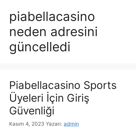
piabellacasino
neden adresini
güncelledi
Piabellacasino Sports
Üyeleri İçin Giriş
Güvenliği
Kasım 4, 2023
Yazarı:
admin