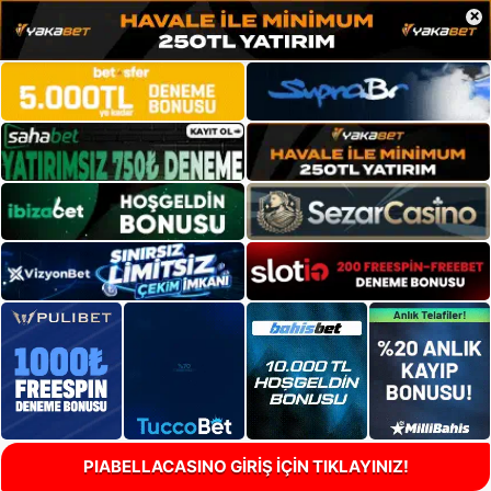
×
PIABELLACASINO GİRİŞ İÇİN TIKLAYINIZ!