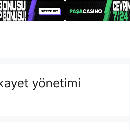
ikayet yönetimi