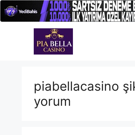
İçeriğe
atla
piabellacasino ş
yorum