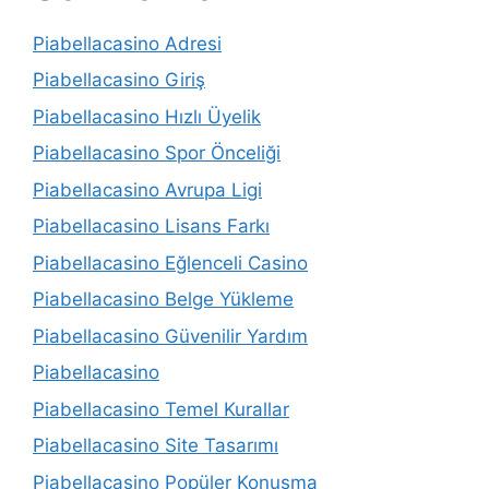
Piabellacasino Adresi
Piabellacasino Giriş
Piabellacasino Hızlı Üyelik
Piabellacasino Spor Önceliği
Piabellacasino Avrupa Ligi
Piabellacasino Lisans Farkı
Piabellacasino Eğlenceli Casino
Piabellacasino Belge Yükleme
Piabellacasino Güvenilir Yardım
Piabellacasino
Piabellacasino Temel Kurallar
Piabellacasino Site Tasarımı
Piabellacasino Popüler Konuşma