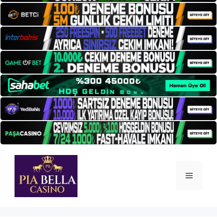
İçeriğe
atla
Menü