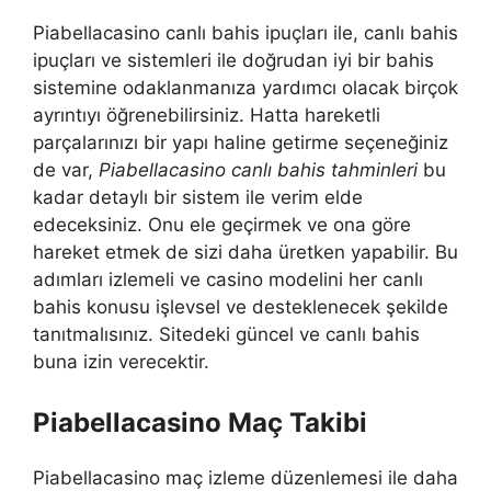
Piabellacasino canlı bahis ipuçları ile, canlı bahis
ipuçları ve sistemleri ile doğrudan iyi bir bahis
sistemine odaklanmanıza yardımcı olacak birçok
ayrıntıyı öğrenebilirsiniz. Hatta hareketli
parçalarınızı bir yapı haline getirme seçeneğiniz
de var,
Piabellacasino canlı bahis tahminleri
bu
kadar detaylı bir sistem ile verim elde
edeceksiniz. Onu ele geçirmek ve ona göre
hareket etmek de sizi daha üretken yapabilir. Bu
adımları izlemeli ve casino modelini her canlı
bahis konusu işlevsel ve desteklenecek şekilde
tanıtmalısınız. Sitedeki güncel ve canlı bahis
buna izin verecektir.
Piabellacasino Maç Takibi
Piabellacasino maç izleme düzenlemesi ile daha