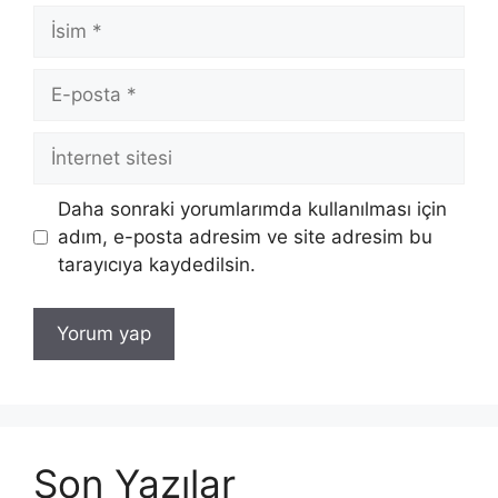
İsim
E-
posta
İnternet
sitesi
Daha sonraki yorumlarımda kullanılması için
adım, e-posta adresim ve site adresim bu
tarayıcıya kaydedilsin.
Son Yazılar