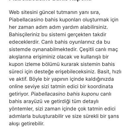
Web sitesini güncel tutmanın yanı sıra,
Piabellacasino bahis kuponları oluşturmak için
her zaman adım adım yardım alabilirsiniz.
Bahisçileriniz bu sistemi gerçekten takdir
edeceklerdir. Canlı bahis oyunlarınız da bu
sistemde oynanabilmektedir. Çeşitli canlı maç
akışlarına erişiminiz olacak ve kullanışlı bir
kupon izleme bölümü kurarak sistemin bahis
süreci için desteğe erişebileceksiniz. Basit, hızlı
ve aktif. Böyle bir yapının içinde kaldığınızda
online seviye sizi tatmin edici bir koordinata
getiriyor.
Piabellacasino bahis kuponu
canlı
bahis arayüzü ve getirdiği tüm detaylı
yöntemler, sizi zaman içinde çok tatmin edici
adımlarla buluşturabilir ve size sürekli bir şans
akışı getirebilir.