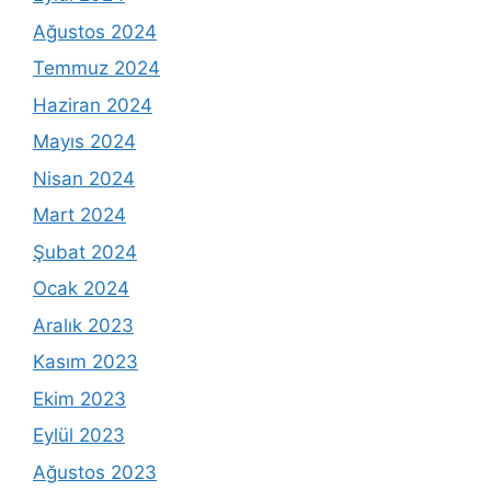
Ağustos 2024
Temmuz 2024
Haziran 2024
Mayıs 2024
Nisan 2024
Mart 2024
Şubat 2024
Ocak 2024
Aralık 2023
Kasım 2023
Ekim 2023
Eylül 2023
Ağustos 2023