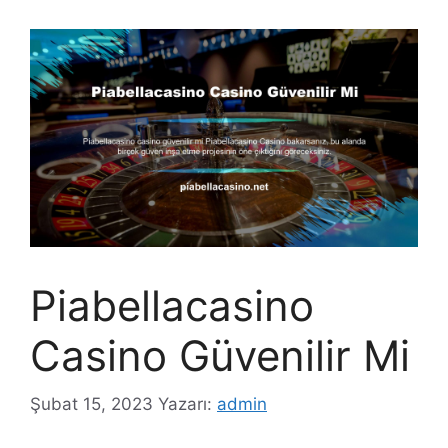
Piabellacasino
Casino Güvenilir Mi
Şubat 15, 2023
Yazarı:
admin