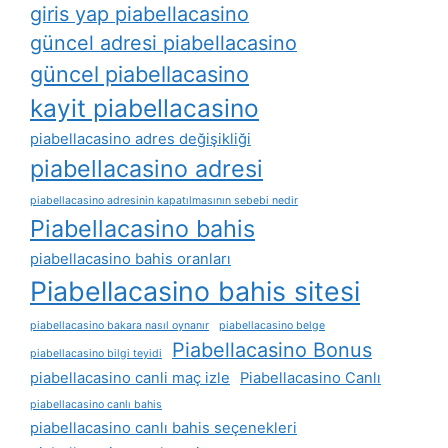
giris yap piabellacasino
güncel adresi piabellacasino
güncel piabellacasino
kayit piabellacasino
piabellacasino adres değişikliği
piabellacasino adresi
piabellacasino adresinin kapatılmasının sebebi nedir
Piabellacasino bahis
piabellacasino bahis oranları
Piabellacasino bahis sitesi
piabellacasino bakara nasıl oynanır
piabellacasino belge
Piabellacasino Bonus
piabellacasino bilgi teyidi
piabellacasino canli maç izle
Piabellacasino Canlı
piabellacasino canlı bahis
piabellacasino canlı bahis seçenekleri