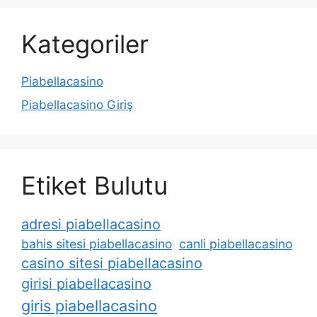
Kategoriler
Piabellacasino
Piabellacasino Giriş
Etiket Bulutu
adresi piabellacasino
bahis sitesi piabellacasino
canli piabellacasino
casino sitesi piabellacasino
girisi piabellacasino
giris piabellacasino