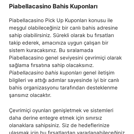
Piabellacasino Bahis Kuponları
Piabellacasino Pick Up Kuponları konusu ile
meşgul olabileceğiniz bir canlı bahis adresine
sahip olabilirsiniz. Sürekli olarak bu fırsatları
takip ederek, amacınıza uygun çalışan bir
sistem kuracaksınız. Bu sıralamada
Piabellacasino genel seviyesini çevrimiçi olarak
sağlama fırsatına sahip olacaksınız.
Piabellacasino bahis kuponları
genel iletişim
bilgileri ve attığı adımlar sayesinde iyi bir canlı
bahis organizasyonu tarafından desteklenme
şansınız olacaktır.
Çevrimiçi oyunları genişletmek ve sistemleri
daha derine entegre etmek için sınırsız
olanaklara sahipsiniz. Siz de hedeflerinize
ulaşmak için bu fırsatlardan yararlanabileceğiniz