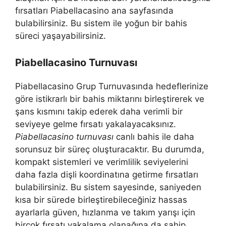
fırsatları Piabellacasino ana sayfasında
bulabilirsiniz. Bu sistem ile yoğun bir bahis
süreci yaşayabilirsiniz.
Piabellacasino Turnuvası
Piabellacasino Grup Turnuvasında hedeflerinize
göre istikrarlı bir bahis miktarını birleştirerek ve
şans kısmını takip ederek daha verimli bir
seviyeye gelme fırsatı yakalayacaksınız.
Piabellacasino turnuvası
canlı bahis ile daha
sorunsuz bir süreç oluşturacaktır. Bu durumda,
kompakt sistemleri ve verimlilik seviyelerini
daha fazla dişli koordinatına getirme fırsatları
bulabilirsiniz. Bu sistem sayesinde, saniyeden
kısa bir sürede birleştirebileceğiniz hassas
ayarlarla güven, hızlanma ve takım yarışı için
birçok fırsatı yakalama olanağına da sahip