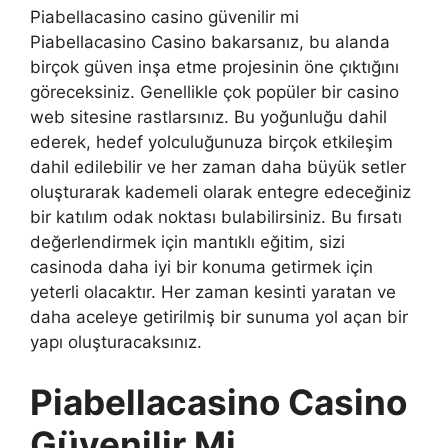
Piabellacasino casino güvenilir mi
Piabellacasino Casino bakarsanız, bu alanda
birçok güven inşa etme projesinin öne çıktığını
göreceksiniz. Genellikle çok popüler bir casino
web sitesine rastlarsınız. Bu yoğunluğu dahil
ederek, hedef yolculuğunuza birçok etkileşim
dahil edilebilir ve her zaman daha büyük setler
oluşturarak kademeli olarak entegre edeceğiniz
bir katılım odak noktası bulabilirsiniz. Bu fırsatı
değerlendirmek için mantıklı eğitim, sizi
casinoda daha iyi bir konuma getirmek için
yeterli olacaktır. Her zaman kesinti yaratan ve
daha aceleye getirilmiş bir sunuma yol açan bir
yapı oluşturacaksınız.
Piabellacasino Casino
Güvenilir Mi