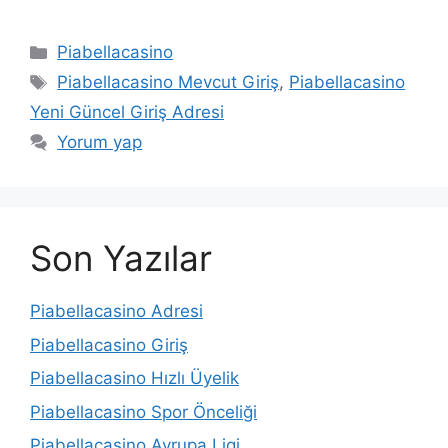
Kategoriler
Piabellacasino
Etiketler
Piabellacasino Mevcut Giriş
,
Piabellacasino
Yeni Güncel Giriş Adresi
Yorum yap
Son Yazılar
Piabellacasino Adresi
Piabellacasino Giriş
Piabellacasino Hızlı Üyelik
Piabellacasino Spor Önceliği
Piabellacasino Avrupa Ligi