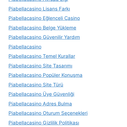
Piabellacasino Lisans Farkı
Piabellacasino Eğlenceli Casino
Piabellacasino Belge Yükleme
Piabellacasino Güvenilir Yardım
Piabellacasino
Piabellacasino Temel Kurallar
Piabellacasino Site Tasarımı
Piabellacasino Popüler Konuşma
Piabellacasino Site Türü
Piabellacasino Üye Güvenliği
Piabellacasino Adres Bulma
Piabellacasino Oturum Seçenekleri
Piabellacasino Gizlilik Politikası