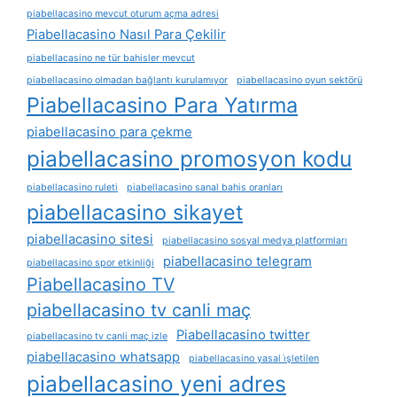
piabellacasino mevcut oturum açma adresi
Piabellacasino Nasıl Para Çekilir
piabellacasino ne tür bahisler mevcut
piabellacasino olmadan bağlantı kurulamıyor
piabellacasino oyun sektörü
Piabellacasino Para Yatırma
piabellacasino para çekme
piabellacasino promosyon kodu
piabellacasino ruleti
piabellacasino sanal bahis oranları
piabellacasino sikayet
piabellacasino sitesi
piabellacasino sosyal medya platformları
piabellacasino telegram
piabellacasino spor etkinliği
Piabellacasino TV
piabellacasino tv canli maç
Piabellacasino twitter
piabellacasino tv canli maç izle
piabellacasino whatsapp
piabellacasino yasal i̇şletilen
piabellacasino yeni adres