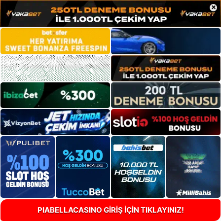
×
PIABELLACASINO GİRİŞ İÇİN TIKLAYINIZ!