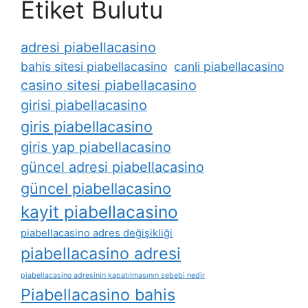
Etiket Bulutu
adresi piabellacasino
bahis sitesi piabellacasino
canli piabellacasino
casino sitesi piabellacasino
girisi piabellacasino
giris piabellacasino
giris yap piabellacasino
güncel adresi piabellacasino
güncel piabellacasino
kayit piabellacasino
piabellacasino adres değişikliği
piabellacasino adresi
piabellacasino adresinin kapatılmasının sebebi nedir
Piabellacasino bahis