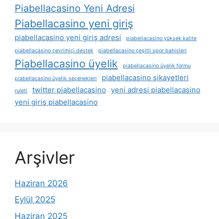
Piabellacasino Yeni Adresi
Piabellacasino yeni giriş
piabellacasino yeni giriş adresi
piabellacasino yüksek kalite
piabellacasino çevrimiçi destek
piabellacasino çeşitli spor bahisleri
Piabellacasino üyelik
piabellacasino üyelik formu
piabellacasino şikayetleri
piabellacasino üyelik seçenekleri
twitter piabellacasino
yeni adresi piabellacasino
ruleti
yeni giris piabellacasino
Arşivler
Haziran 2026
Eylül 2025
Haziran 2025