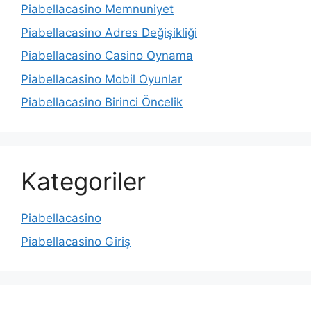
Piabellacasino Memnuniyet
Piabellacasino Adres Değişikliği
Piabellacasino Casino Oynama
Piabellacasino Mobil Oyunlar
Piabellacasino Birinci Öncelik
Kategoriler
Piabellacasino
Piabellacasino Giriş