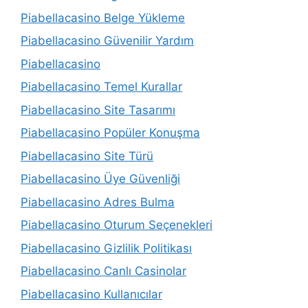
Piabellacasino Belge Yükleme
Piabellacasino Güvenilir Yardım
Piabellacasino
Piabellacasino Temel Kurallar
Piabellacasino Site Tasarımı
Piabellacasino Popüler Konuşma
Piabellacasino Site Türü
Piabellacasino Üye Güvenliği
Piabellacasino Adres Bulma
Piabellacasino Oturum Seçenekleri
Piabellacasino Gizlilik Politikası
Piabellacasino Canlı Casinolar
Piabellacasino Kullanıcılar