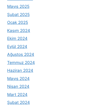
Mayıs 2025
Şubat 2025
Ocak 2025
Kasım 2024
Ekim 2024
Eylül 2024
Ağustos 2024
Temmuz 2024
Haziran 2024
Mayıs 2024
Nisan 2024
Mart 2024
Şubat 2024