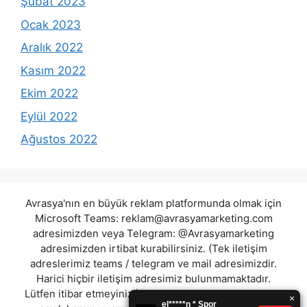
Şubat 2023
Ocak 2023
Aralık 2022
Kasım 2022
Ekim 2022
Eylül 2022
Ağustos 2022
Avrasya'nın en büyük reklam platformunda olmak için
Microsoft Teams:
reklam@avrasyamarketing.com
adresimizden veya Telegram: @Avrasyamarketing
adresimizden irtibat kurabilirsiniz. (Tek iletişim
adreslerimiz teams / telegram ve mail adresimizdir.
Harici hiçbir iletişim adresimiz bulunmamaktadır.
Lütfen itibar etmeyiniz.) Türkiye yasalarına göre 7258