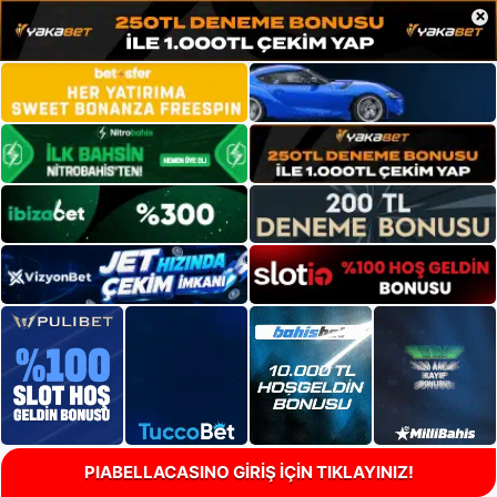
×
PIABELLACASINO GİRİŞ İÇİN TIKLAYINIZ!