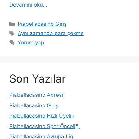
Devamını oku…
Kategoriler
Piabellacasino Giriş
Etiketler
Aynı zamanda para çekme
Yorum yap
Son Yazılar
Piabellacasino Adresi
Piabellacasino Giriş
Piabellacasino Hızlı Üyelik
Piabellacasino Spor Önceliği
Piabellacasino Avrupa Ligi