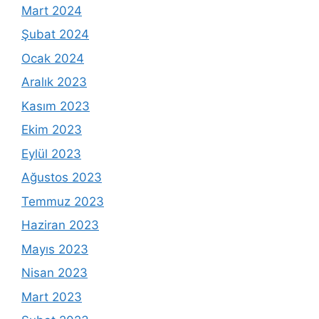
Mart 2024
Şubat 2024
Ocak 2024
Aralık 2023
Kasım 2023
Ekim 2023
Eylül 2023
Ağustos 2023
Temmuz 2023
Haziran 2023
Mayıs 2023
Nisan 2023
Mart 2023