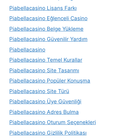
Piabellacasino Lisans Farkı
Piabellacasino Eğlenceli Casino
Piabellacasino Belge Yükleme
Piabellacasino Güvenilir Yardım
Piabellacasino
Piabellacasino Temel Kurallar
Piabellacasino Site Tasarımı
Piabellacasino Popüler Konuşma
Piabellacasino Site Türü
Piabellacasino Üye Güvenliği
Piabellacasino Adres Bulma
Piabellacasino Oturum Seçenekleri
Piabellacasino Gizlilik Politikası