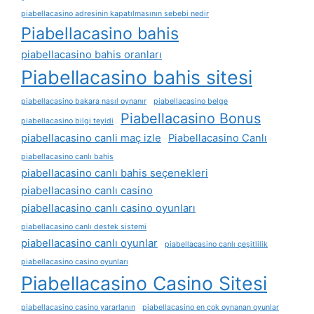
piabellacasino adresinin kapatılmasının sebebi nedir
Piabellacasino bahis
piabellacasino bahis oranları
Piabellacasino bahis sitesi
piabellacasino bakara nasıl oynanır
piabellacasino belge
Piabellacasino Bonus
piabellacasino bilgi teyidi
piabellacasino canli maç izle
Piabellacasino Canlı
piabellacasino canlı bahis
piabellacasino canlı bahis seçenekleri
piabellacasino canlı casino
piabellacasino canlı casino oyunları
piabellacasino canlı destek sistemi
piabellacasino canlı oyunlar
piabellacasino canlı çeşitlilik
piabellacasino casino oyunları
Piabellacasino Casino Sitesi
piabellacasino casino yararlanın
piabellacasino en çok oynanan oyunlar