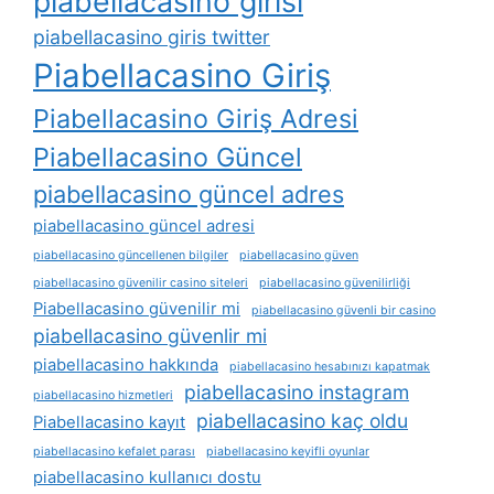
piabellacasino girisi
piabellacasino giris twitter
Piabellacasino Giriş
Piabellacasino Giriş Adresi
Piabellacasino Güncel
piabellacasino güncel adres
piabellacasino güncel adresi
piabellacasino güncellenen bilgiler
piabellacasino güven
piabellacasino güvenilir casino siteleri
piabellacasino güvenilirliği
Piabellacasino güvenilir mi
piabellacasino güvenli bir casino
piabellacasino güvenlir mi
piabellacasino hakkında
piabellacasino hesabınızı kapatmak
piabellacasino instagram
piabellacasino hizmetleri
piabellacasino kaç oldu
Piabellacasino kayıt
piabellacasino kefalet parası
piabellacasino keyifli oyunlar
piabellacasino kullanıcı dostu