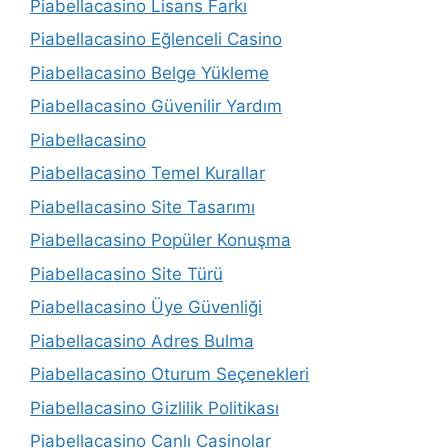
Piabellacasino Lisans Farkı
Piabellacasino Eğlenceli Casino
Piabellacasino Belge Yükleme
Piabellacasino Güvenilir Yardım
Piabellacasino
Piabellacasino Temel Kurallar
Piabellacasino Site Tasarımı
Piabellacasino Popüler Konuşma
Piabellacasino Site Türü
Piabellacasino Üye Güvenliği
Piabellacasino Adres Bulma
Piabellacasino Oturum Seçenekleri
Piabellacasino Gizlilik Politikası
Piabellacasino Canlı Casinolar