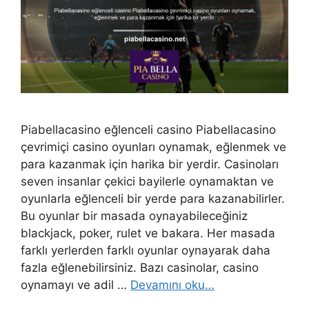
Piabellacasino eğlenceli casino Piabellacasino
çevrimiçi casino oyunları oynamak, eğlenmek ve
para kazanmak için harika bir yerdir. Casinoları
seven insanlar çekici bayilerle oynamaktan ve
oyunlarla eğlenceli bir yerde para kazanabilirler.
Bu oyunlar bir masada oynayabileceğiniz
blackjack, poker, rulet ve bakara. Her masada
farklı yerlerden farklı oyunlar oynayarak daha
fazla eğlenebilirsiniz. Bazı casinolar, casino
oynamayı ve adil …
Devamını oku…