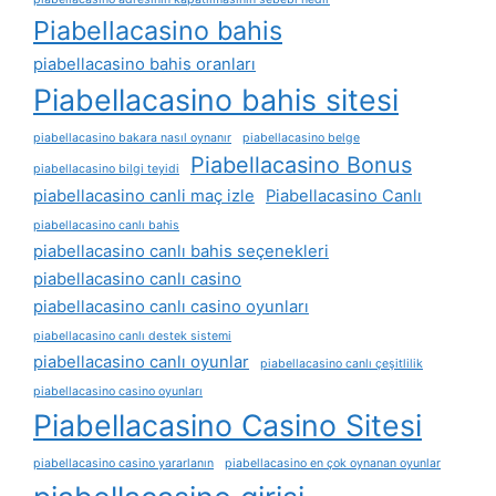
Piabellacasino bahis
piabellacasino bahis oranları
Piabellacasino bahis sitesi
piabellacasino bakara nasıl oynanır
piabellacasino belge
Piabellacasino Bonus
piabellacasino bilgi teyidi
piabellacasino canli maç izle
Piabellacasino Canlı
piabellacasino canlı bahis
piabellacasino canlı bahis seçenekleri
piabellacasino canlı casino
piabellacasino canlı casino oyunları
piabellacasino canlı destek sistemi
piabellacasino canlı oyunlar
piabellacasino canlı çeşitlilik
piabellacasino casino oyunları
Piabellacasino Casino Sitesi
piabellacasino casino yararlanın
piabellacasino en çok oynanan oyunlar