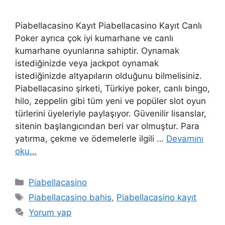
Piabellacasino Kayıt Piabellacasino Kayıt Canlı
Poker ayrıca çok iyi kumarhane ve canlı
kumarhane oyunlarına sahiptir. Oynamak
istediğinizde veya jackpot oynamak
istediğinizde altyapıların olduğunu bilmelisiniz.
Piabellacasino şirketi, Türkiye poker, canlı bingo,
hilo, zeppelin gibi tüm yeni ve popüler slot oyun
türlerini üyeleriyle paylaşıyor. Güvenilir lisanslar,
sitenin başlangıcından beri var olmuştur. Para
yatırma, çekme ve ödemelerle ilgili …
Devamını
oku…
Kategoriler
Piabellacasino
Etiketler
Piabellacasino bahis
,
Piabellacasino kayıt
Yorum yap