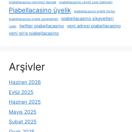
piabellacasino çevrimiçi destek
piabellacasino çeşitli spor bahisleri
Piabellacasino üyelik
piabellacasino üyelik formu
piabellacasino şikayetleri
piabellacasino üyelik seçenekleri
twitter piabellacasino
yeni adresi piabellacasino
ruleti
yeni giris piabellacasino
Arşivler
Haziran 2026
Eylül 2025
Haziran 2025
Mayıs 2025
Şubat 2025
Ocak 2025