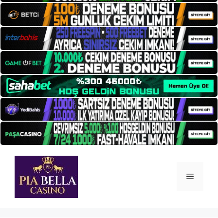
İçeriğe
atla
Menü