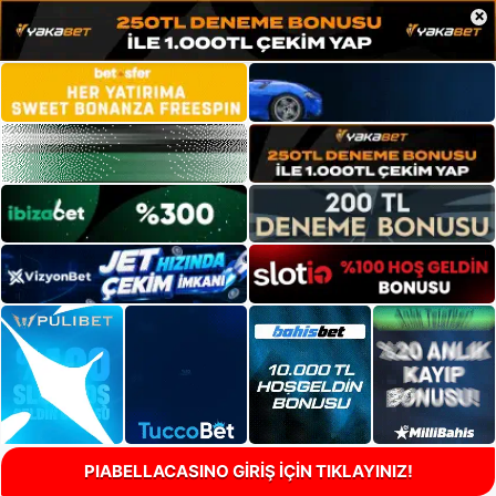
×
PIABELLACASINO GİRİŞ İÇİN TIKLAYINIZ!