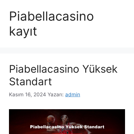
Piabellacasino
kayıt
Piabellacasino Yüksek
Standart
Kasım 16, 2024
Yazarı:
admin