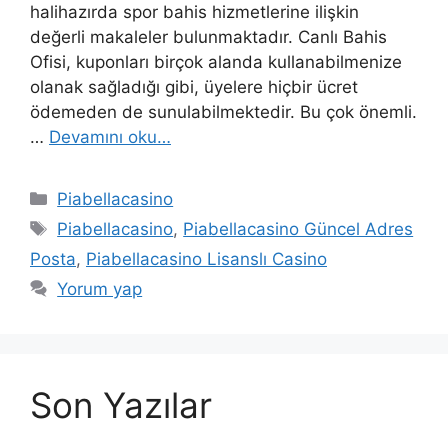
halihazırda spor bahis hizmetlerine ilişkin
değerli makaleler bulunmaktadır. Canlı Bahis
Ofisi, kuponları birçok alanda kullanabilmenize
olanak sağladığı gibi, üyelere hiçbir ücret
ödemeden de sunulabilmektedir. Bu çok önemli.
…
Devamını oku…
Kategoriler
Piabellacasino
Etiketler
Piabellacasino
,
Piabellacasino Güncel Adres
Posta
,
Piabellacasino Lisanslı Casino
Yorum yap
Son Yazılar