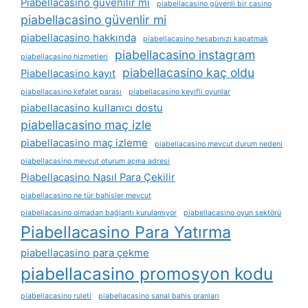
Piabellacasino güvenilir mi
piabellacasino güvenli bir casino
piabellacasino güvenlir mi
piabellacasino hakkında
piabellacasino hesabınızı kapatmak
piabellacasino instagram
piabellacasino hizmetleri
piabellacasino kaç oldu
Piabellacasino kayıt
piabellacasino kefalet parası
piabellacasino keyifli oyunlar
piabellacasino kullanıcı dostu
piabellacasino maç izle
piabellacasino maç izleme
piabellacasino mevcut durum nedeni
piabellacasino mevcut oturum açma adresi
Piabellacasino Nasıl Para Çekilir
piabellacasino ne tür bahisler mevcut
piabellacasino olmadan bağlantı kurulamıyor
piabellacasino oyun sektörü
Piabellacasino Para Yatırma
piabellacasino para çekme
piabellacasino promosyon kodu
piabellacasino ruleti
piabellacasino sanal bahis oranları