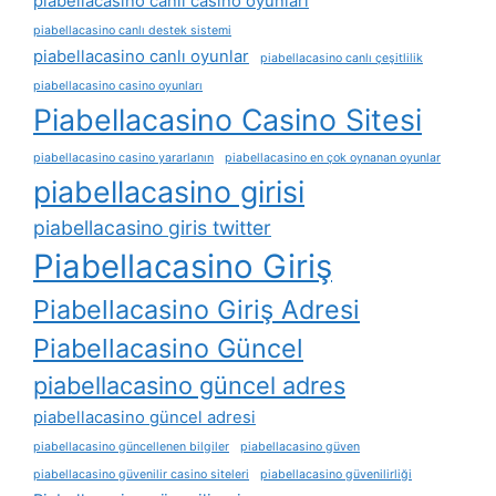
piabellacasino canlı casino oyunları
piabellacasino canlı destek sistemi
piabellacasino canlı oyunlar
piabellacasino canlı çeşitlilik
piabellacasino casino oyunları
Piabellacasino Casino Sitesi
piabellacasino casino yararlanın
piabellacasino en çok oynanan oyunlar
piabellacasino girisi
piabellacasino giris twitter
Piabellacasino Giriş
Piabellacasino Giriş Adresi
Piabellacasino Güncel
piabellacasino güncel adres
piabellacasino güncel adresi
piabellacasino güncellenen bilgiler
piabellacasino güven
piabellacasino güvenilir casino siteleri
piabellacasino güvenilirliği