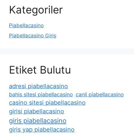
Kategoriler
Piabellacasino
Piabellacasino Giriş
Etiket Bulutu
adresi piabellacasino
bahis sitesi piabellacasino
canli piabellacasino
casino sitesi piabellacasino
girisi piabellacasino
giris piabellacasino
giris yap piabellacasino