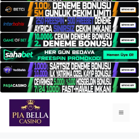
İçeriğe
atla
Menü