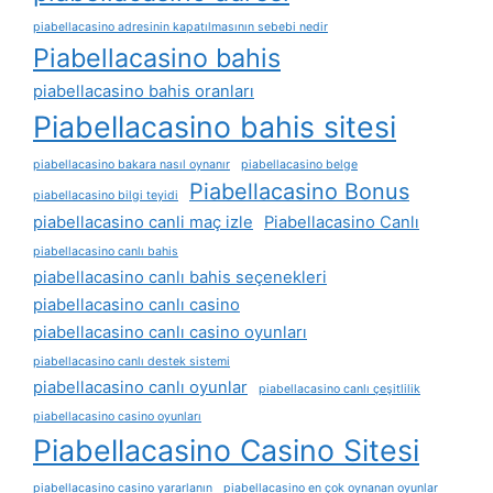
piabellacasino adresinin kapatılmasının sebebi nedir
Piabellacasino bahis
piabellacasino bahis oranları
Piabellacasino bahis sitesi
piabellacasino bakara nasıl oynanır
piabellacasino belge
Piabellacasino Bonus
piabellacasino bilgi teyidi
piabellacasino canli maç izle
Piabellacasino Canlı
piabellacasino canlı bahis
piabellacasino canlı bahis seçenekleri
piabellacasino canlı casino
piabellacasino canlı casino oyunları
piabellacasino canlı destek sistemi
piabellacasino canlı oyunlar
piabellacasino canlı çeşitlilik
piabellacasino casino oyunları
Piabellacasino Casino Sitesi
piabellacasino casino yararlanın
piabellacasino en çok oynanan oyunlar