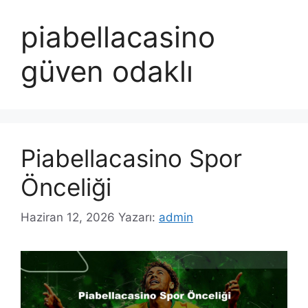
piabellacasino
güven odaklı
Piabellacasino Spor
Önceliği
Haziran 12, 2026
Yazarı:
admin