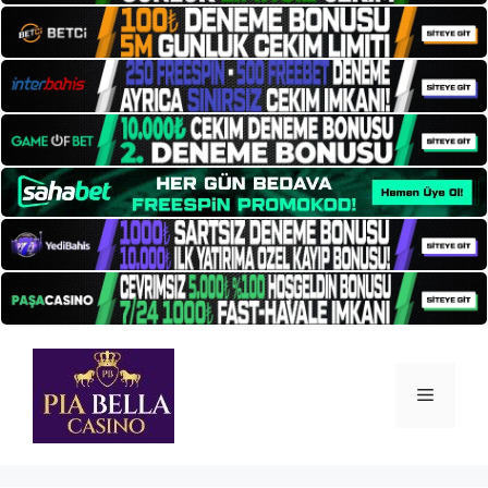
İçeriğe
atla
Menü