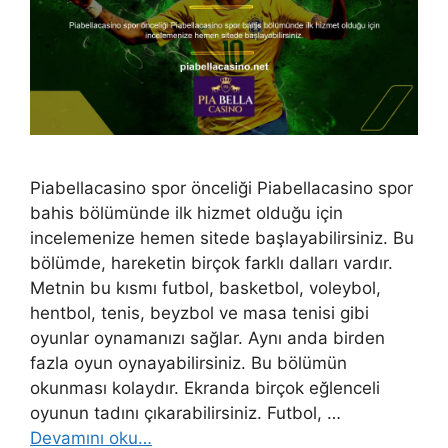
Piabellacasino spor önceliği Piabellacasino spor
bahis bölümünde ilk hizmet olduğu için
incelemenize hemen sitede başlayabilirsiniz. Bu
bölümde, hareketin birçok farklı dalları vardır.
Metnin bu kısmı futbol, basketbol, voleybol,
hentbol, tenis, beyzbol ve masa tenisi gibi
oyunlar oynamanızı sağlar. Aynı anda birden
fazla oyun oynayabilirsiniz. Bu bölümün
okunması kolaydır. Ekranda birçok eğlenceli
oyunun tadını çıkarabilirsiniz. Futbol, …
Devamını oku…