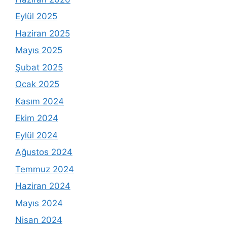
Eylül 2025
Haziran 2025
Mayıs 2025
Şubat 2025
Ocak 2025
Kasım 2024
Ekim 2024
Eylül 2024
Ağustos 2024
Temmuz 2024
Haziran 2024
Mayıs 2024
Nisan 2024