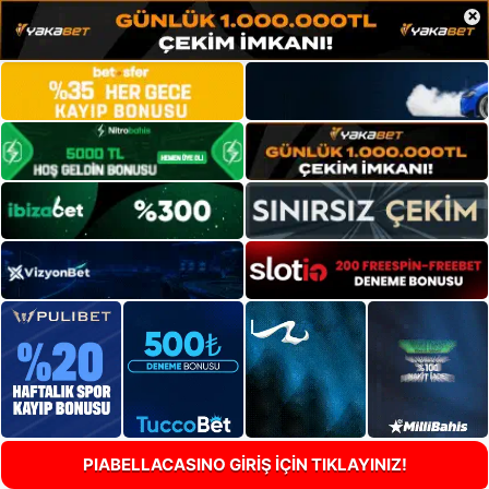
×
PIABELLACASINO GİRİŞ İÇİN TIKLAYINIZ!