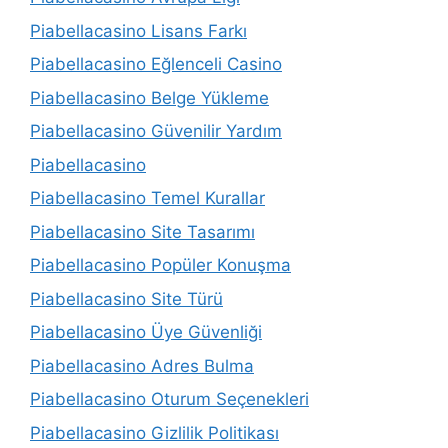
Piabellacasino Lisans Farkı
Piabellacasino Eğlenceli Casino
Piabellacasino Belge Yükleme
Piabellacasino Güvenilir Yardım
Piabellacasino
Piabellacasino Temel Kurallar
Piabellacasino Site Tasarımı
Piabellacasino Popüler Konuşma
Piabellacasino Site Türü
Piabellacasino Üye Güvenliği
Piabellacasino Adres Bulma
Piabellacasino Oturum Seçenekleri
Piabellacasino Gizlilik Politikası