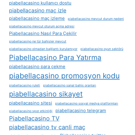
piabellacasino kullanıcı dostu
piabellacasino maç izle
piabellacasino maç izleme
piabellacasino mevcut durum nedeni
piabellacasino mevcut oturum açma adresi
Piabellacasino Nasıl Para Çekilir
piabellacasino ne tür bahisler mevcut
piabellacasino olmadan bağlantı kurulamıyor
piabellacasino oyun sektörü
Piabellacasino Para Yatırma
piabellacasino para çekme
piabellacasino promosyon kodu
piabellacasino ruleti
piabellacasino sanal bahis oranları
piabellacasino sikayet
piabellacasino sitesi
piabellacasino sosyal medya platformları
piabellacasino telegram
piabellacasino spor etkinliği
Piabellacasino TV
piabellacasino tv canli maç