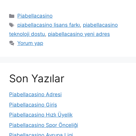
Kategoriler
Piabellacasino
Etiketler
piabellacasino lisans farkı
,
piabellacasino
teknoloji dostu
,
piabellacasino yeni adres
Yorum yap
Son Yazılar
Piabellacasino Adresi
Piabellacasino Giriş
Piabellacasino Hızlı Üyelik
Piabellacasino Spor Önceliği
Piabellacasino Avrupa Ligi