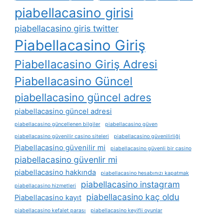
piabellacasino girisi
piabellacasino giris twitter
Piabellacasino Giriş
Piabellacasino Giriş Adresi
Piabellacasino Güncel
piabellacasino güncel adres
piabellacasino güncel adresi
piabellacasino güncellenen bilgiler
piabellacasino güven
piabellacasino güvenilir casino siteleri
piabellacasino güvenilirliği
Piabellacasino güvenilir mi
piabellacasino güvenli bir casino
piabellacasino güvenlir mi
piabellacasino hakkında
piabellacasino hesabınızı kapatmak
piabellacasino instagram
piabellacasino hizmetleri
piabellacasino kaç oldu
Piabellacasino kayıt
piabellacasino kefalet parası
piabellacasino keyifli oyunlar