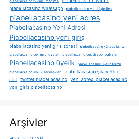
Piabellacasino twitter
piabellacasino tv canli maç izle
piabellacasino whatsapp
piabellacasino yasal i̇şletilen
piabellacasino yeni adres
Piabellacasino Yeni Adresi
Piabellacasino yeni giriş
piabellacasino yeni giriş adresi
piabellacasino yüksek kalite
piabellacasino çevrimiçi destek
piabellacasino çeşitli spor bahisleri
Piabellacasino üyelik
piabellacasino üyelik formu
piabellacasino şikayetleri
piabellacasino üyelik seçenekleri
twitter piabellacasino
yeni adresi piabellacasino
ruleti
yeni giris piabellacasino
Arşivler
Haziran 2026