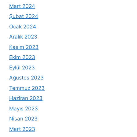
Mart 2024
Şubat 2024
Ocak 2024
Aralık 2023
Kasım 2023
Ekim 2023
Eylül 2023
Ağustos 2023
Temmuz 2023
Haziran 2023
Mayıs 2023
Nisan 2023
Mart 2023