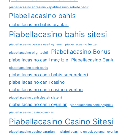
piabellacasino adresinin kapatılmasının sebebi nedir
Piabellacasino bahis
piabellacasino bahis oranları
Piabellacasino bahis sitesi
piabellacasino bakara nasıl oynanır
piabellacasino belge
Piabellacasino Bonus
piabellacasino bilgi teyidi
piabellacasino canli maç izle
Piabellacasino Canlı
piabellacasino canlı bahis
piabellacasino canlı bahis seçenekleri
piabellacasino canlı casino
piabellacasino canlı casino oyunları
piabellacasino canlı destek sistemi
piabellacasino canlı oyunlar
piabellacasino canlı çeşitlilik
piabellacasino casino oyunları
Piabellacasino Casino Sitesi
piabellacasino casino yararlanın
piabellacasino en çok oynanan oyunlar