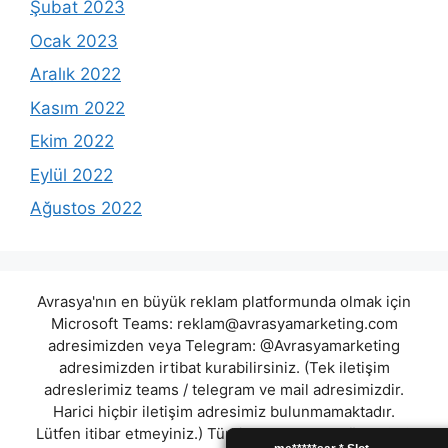
Şubat 2023
Ocak 2023
Aralık 2022
Kasım 2022
Ekim 2022
Eylül 2022
Ağustos 2022
Avrasya'nın en büyük reklam platformunda olmak için
Microsoft Teams:
reklam@avrasyamarketing.com
adresimizden veya Telegram: @Avrasyamarketing
adresimizden irtibat kurabilirsiniz. (Tek iletişim
adreslerimiz teams / telegram ve mail adresimizdir.
Harici hiçbir iletişim adresimiz bulunmamaktadır.
Lütfen itibar etmeyiniz.) Türkiye yasalarına göre 7258